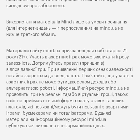
вигляді суворо заборонено.
Використання матеріалів Mind лише за умови посилання
(для інтернет-видань — гіперпосилання) на
mind.ua
не
нижче третього абзацу.
Матеріали сайту mind.ua призначені для осіб старше 21
року (21+). Участь в азартних іграх може викликати ігрову
залежність. Дотримуйтесь правил (принципів)
відповідальної гри. При виявленні перших ознак залежності
негайно зверніться до спеціаліста. Пам'ятайте, що участь в
азартних іграх не може бути джерелом доходів або
альтернативою роботі. Інформаційний ресурс mind.ua не
проводить ігри на реальні та/або віртуальні гроші, також
сайт не приймає ні в якій формі оплату ставок та інших
платежів, які пов’язані/можуть бути пов’язані з азартними
іграми, букмекерами чи тоталізаторами. Будь-які
матеріали на інформаційному ресурсі mind.ua
публікуються виключно в інформаційних цілях.