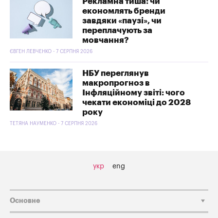
Рекламна тиша: чи
економлять бренди
завдяки «паузі», чи
переплачують за
мовчання?
ЄВГЕН ЛЕВЧЕНКО - 7 СЕРПНЯ 2026
НБУ переглянув
макропрогноз в
Інфляційному звіті: чого
чекати економіці до 2028
року
ТЕТЯНА НАУМЕНКО - 7 СЕРПНЯ 2026
укр
eng
Основне