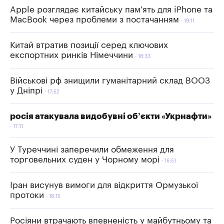
Apple розглядає китайську пам’ять для iPhone та
MacBook через проблеми з постачанням
19:11
Китай втратив позиції серед ключових
експортних ринків Німеччини
18:33
Військові рф знищили гуманітарний склад ВООЗ
у Дніпрі
17:52
росія атакувала видобувні об’єкти «Укрнафти»
17:11
У Туреччині заперечили обмеження для
торговельних суден у Чорному морі
16:51
Іран висунув вимоги для відкриття Ормузької
протоки
16:15
Росіяни втрачають впевненість у майбутньому та