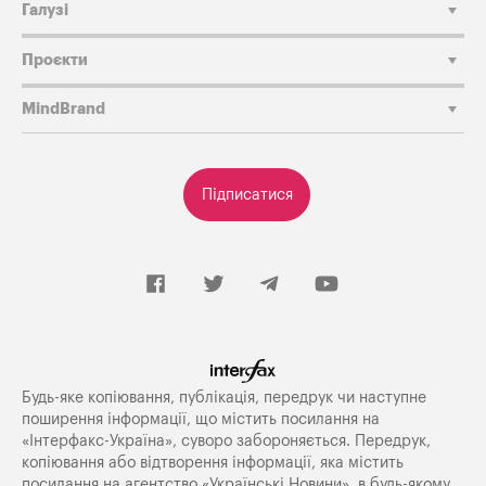
Галузі
Проєкти
MindBrand
Підписатися
Будь-яке копiювання, публiкацiя, передрук чи наступне
поширення iнформацiї, що мiстить посилання на
«Iнтерфакс-Україна», суворо забороняється. Передрук,
копіювання або відтворення інформації, яка містить
посилання на агентство «Українські Новини», в будь-якому