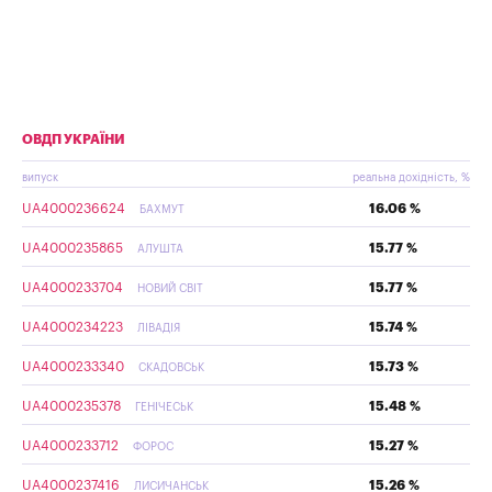
ОВДП УКРАЇНИ
випуск
реальна дохідність, %
UA4000236624
16.06 %
БАХМУТ
UA4000235865
15.77 %
АЛУШТА
UA4000233704
15.77 %
НОВИЙ СВІТ
UA4000234223
15.74 %
ЛІВАДІЯ
UA4000233340
15.73 %
СКАДОВСЬК
UA4000235378
15.48 %
ГЕНІЧЕСЬК
UA4000233712
15.27 %
ФОРОС
UA4000237416
15.26 %
ЛИСИЧАНСЬК