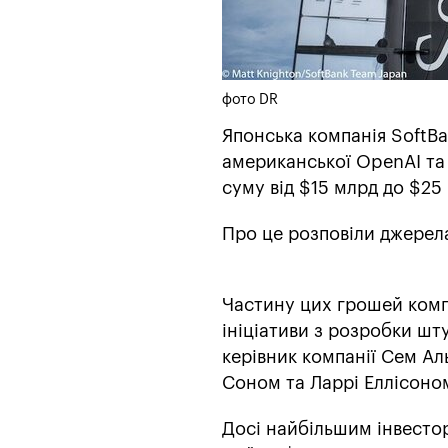
фото DR
Японська компанія SoftB
американської OpenAI та 
суму від $15 млрд до $25
Про це розповіли джере
Частину цих грошей комп
ініціативи з розробки шт
керівник компанії Сем Ал
Соном та Ларрі Еллісоном
Досі найбільшим інвестор