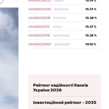
UA4000234223
15.74 %
ЛІВАДІЯ
UA4000233340
15.73 %
СКАДОВСЬК
UA4000235378
15.48 %
ГЕНІЧЕСЬК
UA4000233712
15.27 %
ФОРОС
UA4000237416
15.26 %
ЛИСИЧАНСЬК
UA4000232904
10.16 %
ДЕБАЛЬЦЕВЕ
Рейтинг надійності банків
України 2026
Інвестиційний рейтинг – 2025