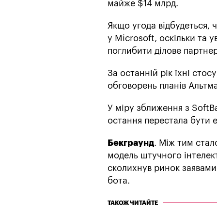
майже $14 млрд.
Якщо угода відбудеться, 
у Microsoft, оскільки та 
поглибити ділове партнер
За останній рік їхні стос
обговорень планів Альтма
У міру зближення з SoftB
остання перестала бути 
Бекграунд
. Між тим стал
модель штучного інтелект
сколихнув ринок заявами
бота.
ТАКОЖ ЧИТАЙТЕ