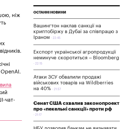
ОСТАННІ НОВИНИ
шою, ніж
уть
Вашингтон наклав санкції на
криптобіржу в Дубаї за співпрацю з
Іраном
22:45
их
відників.
Експорт української агропродукції
неминуче скоротиться – Bloomberg
ічні
22:15
 OpenAI.
Атаки ЗСУ обвалили продажі
військових товарів на Wildberries
вила
на 40%
21:57
кий
І-чат-
Сенат США схвалив законопроект
про «пекельні санкції» проти рф
21:17
НБУ дозволив банкам не визнавати