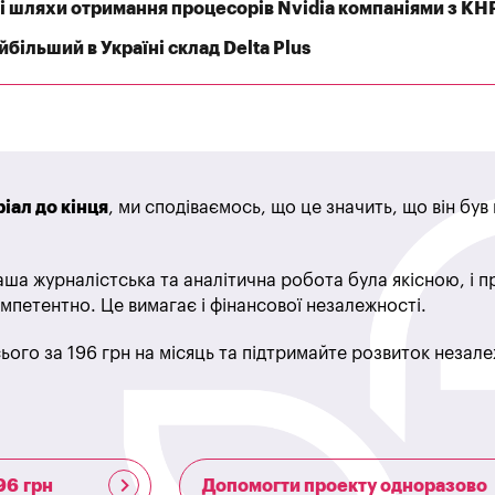
 шляхи отримання процесорів Nvidia компаніями з КН
більший в Україні склад Delta Plus
іал до кінця
, ми сподіваємось, що це значить, що він бу
ша журналістська та аналітична робота була якісною, і 
мпетентно. Це вимагає і фінансової незалежності.
ього за 196 грн на місяць та підтримайте розвиток незале
96 грн
Допомогти проекту одноразово