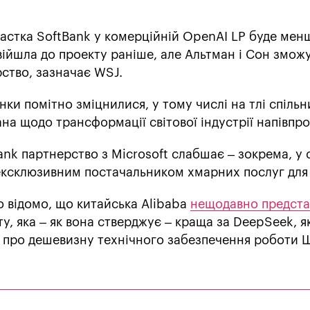
частка SoftBank у комерційній OpenAI LP буде мен
увійшла до проекту раніше, але Альтман і Сон змож
ство, зазначає WSJ.
унки помітно зміцнилися, у тому числі на тлі спільн
на щодо трансформації світової індустрії напівпро
ank партнерство з Microsoft слабшає – зокрема, у с
ексклюзивним постачальником хмарних послуг для
о відомо, що китайська Alibaba
нещодавно предста
у, яка – як вона стверджує – краща за DeepSeek, я
 про дешевизну технічного забезпечення роботи Ш