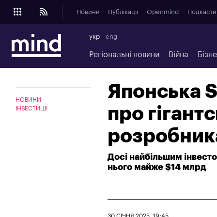
Новини
Публікації
Openmind
Подкасти
укр
eng
Регіональні новини
Війна
Бізн
Японська S
НОВИНИ
про гігантс
ІНВЕСТИЦІЇ
розробник
Досі найбільшим інвесто
нього майже $14 млрд
30 СІЧНЯ 2025, 19:45