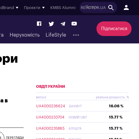
ndBrand
Проєкти
KMBS Alumni
REACTOR.UA
Підписатися
та
Нерухомість
LifeStyle
ори
ОВДП УКРАЇНИ
випуск
реальна дохідність, %
а в
UA4000236624
16.06 %
БАХМУТ
UA4000233704
15.77 %
НОВИЙ СВІТ
UA4000235865
15.77 %
АЛУШТА
4
ПЕРЕГЛЯДИ