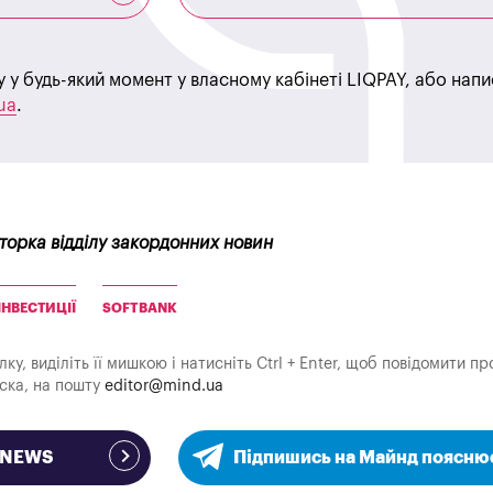
у у будь-який момент у власному кабінеті LIQPAY, або нап
ua
.
кторка відділу закордонних новин
ІНВЕСТИЦІЇ
SOFTBANK
у, виділіть її мишкою і натисніть Ctrl + Enter, щоб повідомити пр
аска, на пошту
editor@mind.ua
e NEWS
Підпишись на Майнд поясню