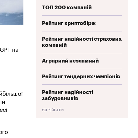
ТОП 200 компаній
Рейтинг криптобірж
Рейтинг надійності страхових
компаній
tGPT на
Аграрний незламний
Рейтинг тендерних чемпіонів
Рейтинг надійності
йбільшої
забудовників
ій
єсі
УСІ РЕЙТИНГИ
ого