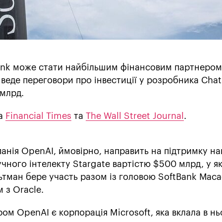
ank може стати найбільшим фінансовим партнером
веде переговори про інвестиції у розробника Cha
 млрд.
ла
Financial Times
та
The Wall Street Journal
.
анія OpenAI, ймовірно, направить на підтримку на
учного інтелекту Stargate вартістю $500 млрд, у як
ьтман бере участь разом із головою SoftBank Маса
 з Oracle.
ом OpenAI є корпорація Microsoft, яка вклала в нь