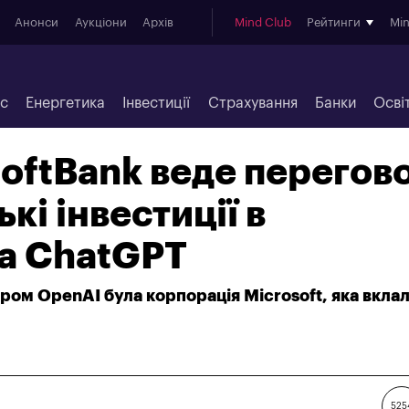
Анонси
Аукціони
Архів
Mind Club
Рейтинги
Mi
ес
Енергетика
Інвестиції
Страхування
Банки
Осві
oftBank веде перегов
ькі інвестиції в
а ChatGPT
ром OpenAI була корпорація Microsoft, яка вклал
525