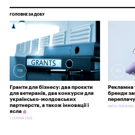
ГОЛОВНЕ ЗА ДОБУ
1119
525
Гранти для бізнесу: два проєкти
Рекламна 
для ветеранів, два конкурси для
бренди зав
українсько-молдовських
переплачу
партнерств, а також інновації і
ЄВГЕН ЛЕВЧЕНКО 
ясла
7 СЕРПНЯ 2026