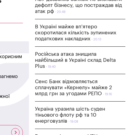
Р
дефолт бізнесу, що постраждав від
атак рф
20:49
В Україні майже вп'ятеро
скоротилася кількість зупинених
податкових накладних
20:13
Російська атака знищила
в корисним
найбільший в Україні склад Delta
Plus
19:40
прагнемо
Сенс Банк відмовляється
сплачувати «Кернелу» майже 2
млрд грн за угодами РЕПО
19:16
жної
Україна уразила шість суден
тіньового флоту рф та 10
енерговузлів
19:08