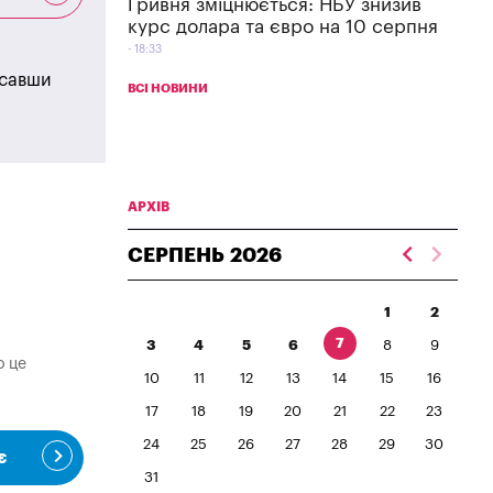
Гривня зміцнюється: НБУ знизив
курс долара та євро на 10 серпня
18:33
исавши
ВСІ НОВИНИ
АРХІВ
СЕРПЕНЬ
2026
1
2
7
3
4
5
6
8
9
о це
10
11
12
13
14
15
16
17
18
19
20
21
22
23
24
25
26
27
28
29
30
є
31