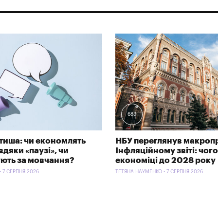
683
тиша: чи економлять
НБУ переглянув макроп
дяки «паузі», чи
Інфляційному звіті: чого
ють за мовчання?
економіці до 2028 року
- 7 СЕРПНЯ 2026
ТЕТЯНА НАУМЕНКО - 7 СЕРПНЯ 2026