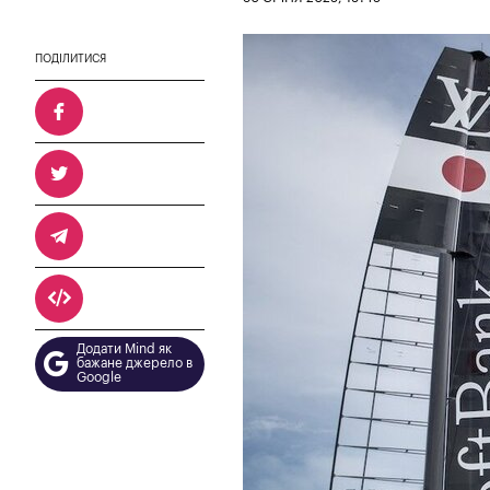
ПОДІЛИТИСЯ
Додати Mind як
бажане джерело в
Google