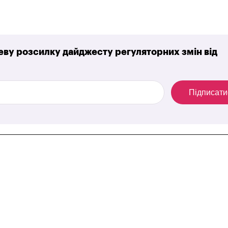
ву розсилку дайджесту регуляторних змін від
Підписати