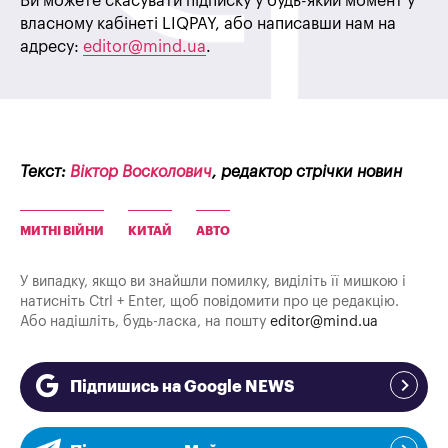
Ви можете скасувати підписку у будь-який момент у
власному кабінеті LIQPAY, або написавши нам на
адресу:
editor@mind.ua
.
Текст:
Віктор Восколович
, редактор стрічки новин
МИТНІ ВІЙНИ
КИТАЙ
АВТО
У випадку, якщо ви знайшли помилку, виділіть її мишкою і
натисніть Ctrl + Enter, щоб повідомити про це редакцію.
Або надішліть, будь-ласка, на пошту
editor@mind.ua
Підпишись на Google NEWS