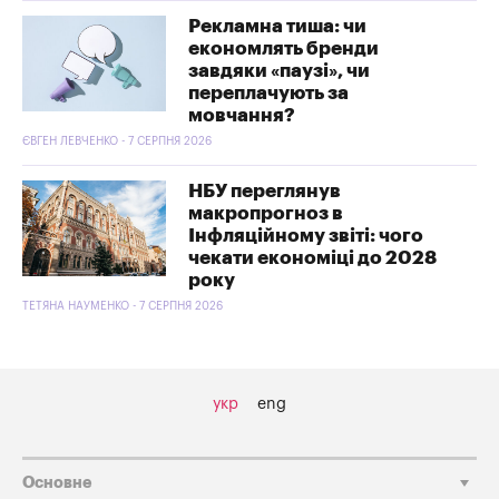
Рекламна тиша: чи
економлять бренди
завдяки «паузі», чи
переплачують за
мовчання?
ЄВГЕН ЛЕВЧЕНКО - 7 СЕРПНЯ 2026
НБУ переглянув
макропрогноз в
Інфляційному звіті: чого
чекати економіці до 2028
року
ТЕТЯНА НАУМЕНКО - 7 СЕРПНЯ 2026
укр
eng
Основне