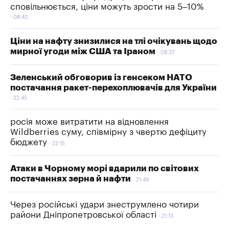
сповільнюється, ціни можуть зрости на 5–10%
08:43
Ціни на нафту знизилися на тлі очікувань щодо
мирної угоди між США та Іраном
08:37
Зеленський обговорив із генсеком НАТО
постачання ракет-перехоплювачів для України
22:45
росія може витратити на відновлення
Wildberries суму, співмірну з чвертю дефіциту
бюджету
22:15
Атаки в Чорному морі вдарили по світових
постачаннях зерна й нафти
21:49
Через російські удари знеструмлено чотири
райони Дніпропетровської області
21:13