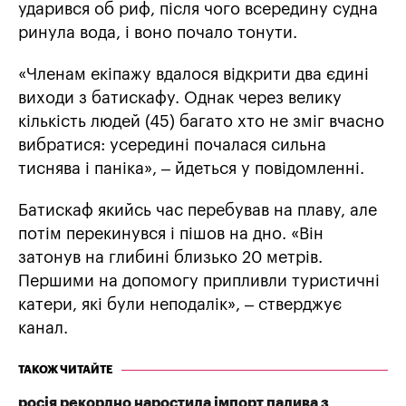
ударився об риф, після чого всередину судна
ринула вода, і воно почало тонути.
«Членам екіпажу вдалося відкрити два єдині
виходи з батискафу. Однак через велику
кількість людей (45) багато хто не зміг вчасно
вибратися: усередині почалася сильна
тиснява і паніка», – йдеться у повідомленні.
Батискаф якийсь час перебував на плаву, але
потім перекинувся і пішов на дно. «Він
затонув на глибині близько 20 метрів.
Першими на допомогу припливли туристичні
катери, які були неподалік», – стверджує
канал.
ТАКОЖ ЧИТАЙТЕ
росія рекордно наростила імпорт палива з