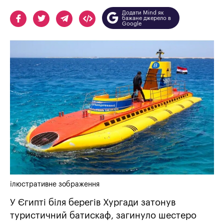
Додати Mind як
бажане джерело в
Google
ілюстративне зображення
У Єгипті біля берегів Хургади затонув
туристичний батискаф, загинуло шестеро