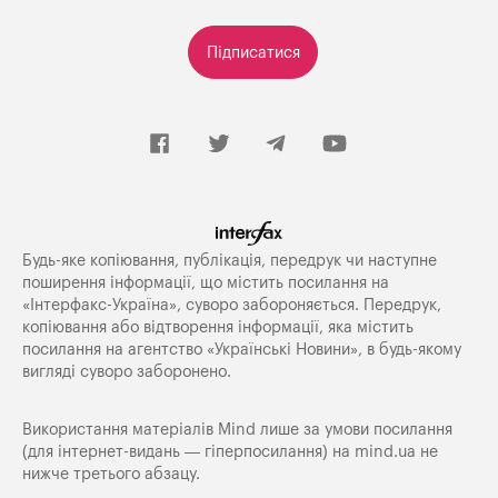
Підписатися
Будь-яке копiювання, публiкацiя, передрук чи наступне
поширення iнформацiї, що мiстить посилання на
«Iнтерфакс-Україна», суворо забороняється. Передрук,
копіювання або відтворення інформації, яка містить
посилання на агентство «Українські Новини», в будь-якому
вигляді суворо заборонено.
Використання матеріалів Mind лише за умови посилання
(для інтернет-видань — гіперпосилання) на
mind.ua
не
нижче третього абзацу.