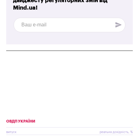
дайджесту регуляторних змін від
Mind.ua!
ОВДП УКРАЇНИ
випуск
реальна дохідність, %