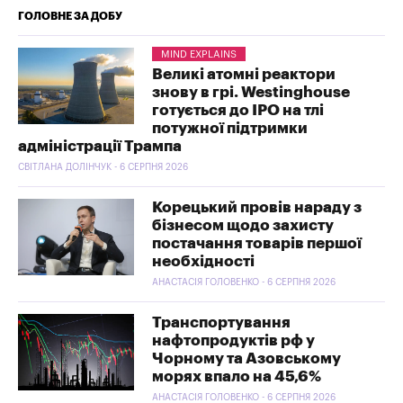
ГОЛОВНЕ ЗА ДОБУ
MIND EXPLAINS
Великі атомні реактори
знову в грі. Westinghouse
готується до IPO на тлі
потужної підтримки
адміністрації Трампа
СВІТЛАНА ДОЛІНЧУК - 6 СЕРПНЯ 2026
Корецький провів нараду з
бізнесом щодо захисту
постачання товарів першої
необхідності
АНАСТАСІЯ ГОЛОВЕНКО - 6 СЕРПНЯ 2026
Транспортування
нафтопродуктів рф у
Чорному та Азовському
морях впало на 45,6%
АНАСТАСІЯ ГОЛОВЕНКО - 6 СЕРПНЯ 2026