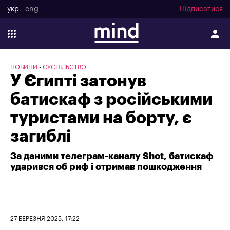
укр
eng
Підписатися
НОВИНИ
СУСПІЛЬСТВО
У Єгипті затонув
батискаф з російськими
туристами на борту, є
загиблі
За даними телеграм-каналу Shot, батискаф
ударився об риф і отримав пошкодження
27 БЕРЕЗНЯ 2025, 17:22