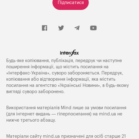
Підписатися
Будь-яке копiювання, публiкацiя, передрук чи наступне
поширення iнформацiї, що мiстить посилання на
«Iнтерфакс-Україна», суворо забороняється. Передрук,
копіювання або відтворення інформації, яка містить
посилання на агентство «Українські Новини», в будь-якому
вигляді суворо заборонено.
Використання матеріалів Mind лише за умови посилання
(для інтернет-видань — гіперпосилання) на
mind.ua
не
нижче третього абзацу.
Матеріали сайту mind.ua призначені для осіб старше 21