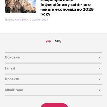
Інфляційному звіті: чого
чекати економіці до 2028
року
ТЕТЯНА НАУМЕНКО - 7 СЕРПНЯ 2026
укр
eng
Основне
Галузі
Проєкти
MindBrand