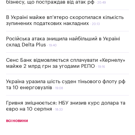
бізнесу, що постраждав від атак рф
20:49
В Україні майже вп'ятеро скоротилася кількість
зупинених податкових накладних
20:13
Російська атака знищила найбільший в Україні
склад Delta Plus
19:40
Сенс Банк відмовляється сплачувати «Кернелу»
майже 2 млрд грн за угодами РЕПО
19:16
Україна уразила шість суден тіньового флоту рф
та 10 енерговузлів
19:08
Гривня зміцнюється: НБУ знизив курс долара та
євро на 10 серпня
18:33
ВСІ НОВИНИ