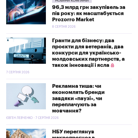
НОВИНИ КОМПАНІЙ
96,3 млрд грн закупівель за
пів року: як масштабується
Prozorro Market
8 СЕРПНЯ 2026
Гранти для бізнесу: два
проєкти для ветеранів, два
конкурси для українсько-
молдовських партнерств, а
також інновації і ясла
7 СЕРПНЯ 2026
Рекламна тиша: чи
економлять бренди
завдяки «паузі», чи
переплачують за
мовчання?
ЄВГЕН ЛЕВЧЕНКО - 7 СЕРПНЯ 2026
НБУ переглянув
макропрогноз в