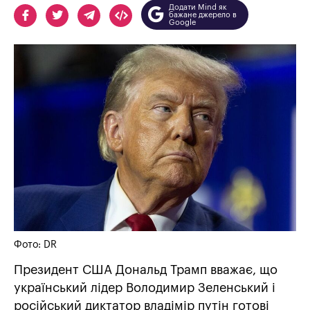
Додати Mind як
бажане джерело в
Google
Фото: DR
Президент США Дональд Трамп вважає, що
український лідер Володимир Зеленський і
російський диктатор владімір путін готові