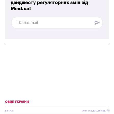
дайджесту регуляторних змін від
Mind.ua!
ОВДП УКРАЇНИ
випуск
реальна дохідність, %