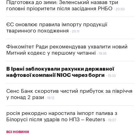
Підготовка до зими: Зеленський назвав три
головні пріоритети після засідання РНБО
20:50
ЄС оновлює правила імпорту продукції
тваринного походження
20:11
Фінкомітет Ради рекомендував ухвалити новий
Митний кодекс у першому читанні
19:35
В Ірані заблокували рахунки державної
нафтової компанії NIOC через борги
19:33
Сенс Банк скоротив чистий прибуток за півріччя
у понад 2 рази
19:12
росія рекордно наростила імпорт палива з
Білорусі після ударів по НПЗ – Reuters
19:07
ВСІ НОВИНИ