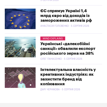
5 СЕРПНЯ 2026
ЄС спрямує Україні 1,4
млрд євро від доходів із
заморожених активів рф
АНАСТАСІЯ ГОЛОВЕНКО - 5 СЕРПНЯ 2026
MIND EXPLAINS
Українські «далекобійні
санкції» обвалили експорт
російського зерна на 38%
ОЛЕГ ПАНАСЕНКО - 5 СЕРПНЯ 2026
Інтелектуальна власність у
креативних індустріях: як
захистити бренд від
копіювання
ДАРІ ЧЕРНІКОВА - 5 СЕРПНЯ 2026