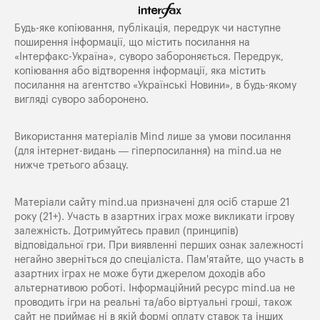
Будь-яке копiювання, публiкацiя, передрук чи наступне
поширення iнформацiї, що мiстить посилання на
«Iнтерфакс-Україна», суворо забороняється. Передрук,
копіювання або відтворення інформації, яка містить
посилання на агентство «Українські Новини», в будь-якому
вигляді суворо заборонено.
Використання матеріалів Mind лише за умови посилання
(для інтернет-видань — гіперпосилання) на
mind.ua
не
нижче третього абзацу.
Матеріали сайту mind.ua призначені для осіб старше 21
року (21+). Участь в азартних іграх може викликати ігрову
залежність. Дотримуйтесь правил (принципів)
відповідальної гри. При виявленні перших ознак залежності
негайно зверніться до спеціаліста. Пам'ятайте, що участь в
азартних іграх не може бути джерелом доходів або
альтернативою роботі. Інформаційний ресурс mind.ua не
проводить ігри на реальні та/або віртуальні гроші, також
сайт не приймає ні в якій формі оплату ставок та інших