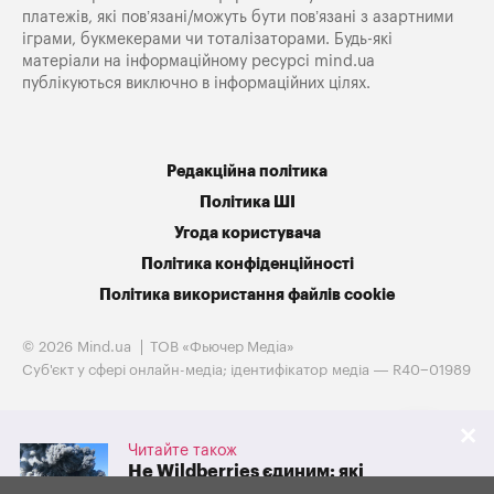
платежів, які пов’язані/можуть бути пов’язані з азартними
іграми, букмекерами чи тоталізаторами. Будь-які
матеріали на інформаційному ресурсі mind.ua
публікуються виключно в інформаційних цілях.
Редакційна політика
Політика ШІ
Угода користувача
Політика конфіденційності
Політика використання файлів cookie
© 2026 Mind.ua
ТОВ «Фьючер Медiа»
Cуб'єкт у сфері онлайн-медіа; ідентифікатор медіа — R40−01989
Читайте також
Не Wildberries єдиним: які
великі онлайн-маркети рф