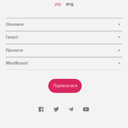
укр
eng
Основне
Галузі
Проєкти
MindBrand
Підписатися