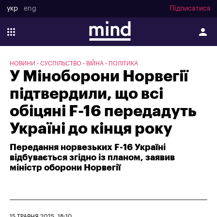
укр
eng
Підписатися
НОВИНИ
СУСПІЛЬСТВО
ВІЙНА
ПОЛІТИКА
У Міноборони Норвегії
підтвердили, що всі
обіцяні F-16 передадуть
Україні до кінця року
Передання норвезьких F-16 Україні
відбувається згідно із планом, заявив
міністр оборони Норвегії
15 ТРАВНЯ 2025, 18:10