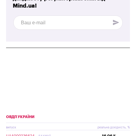
Mind.ua!
ОВДП УКРАЇНИ
випуск
реальна дохідність, %