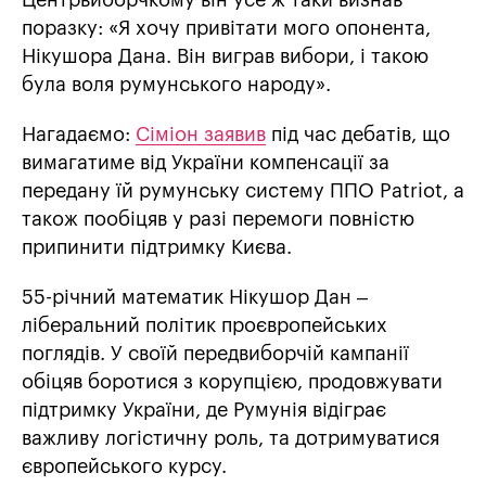
поразку: «Я хочу привітати мого опонента,
Нікушора Дана. Він виграв вибори, і такою
була воля румунського народу».
Нагадаємо:
Сіміон заявив
під час дебатів, що
вимагатиме від України компенсації за
передану їй румунську систему ППО Patriot, а
також пообіцяв у разі перемоги повністю
припинити підтримку Києва.
55-річний математик Нікушор Дан –
ліберальний політик проєвропейських
поглядів. У своїй передвиборчій кампанії
обіцяв боротися з корупцією, продовжувати
підтримку України, де Румунія відіграє
важливу логістичну роль, та дотримуватися
європейського курсу.