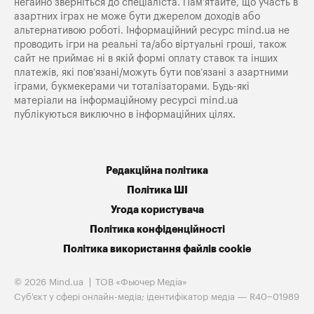
негайно зверніться до спеціаліста. Пам'ятайте, що участь в
азартних іграх не може бути джерелом доходів або
альтернативою роботі. Інформаційний ресурс mind.ua не
проводить ігри на реальні та/або віртуальні гроші, також
сайт не приймає ні в якій формі оплату ставок та інших
платежів, які пов’язані/можуть бути пов’язані з азартними
іграми, букмекерами чи тоталізаторами. Будь-які
матеріали на інформаційному ресурсі mind.ua
публікуються виключно в інформаційних цілях.
Редакційна політика
Політика ШІ
Угода користувача
Політика конфіденційності
Політика використання файлів cookie
© 2026 Mind.ua
ТОВ «Фьючер Медiа»
Cуб'єкт у сфері онлайн-медіа; ідентифікатор медіа — R40−01989