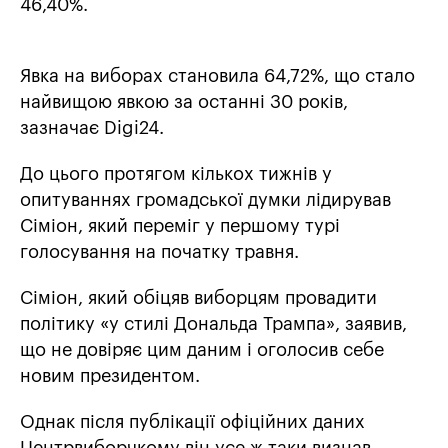
46,40%.
Явка на виборах становила 64,72%, що стало
найвищою явкою за останні 30 років,
зазначає Digi24.
До цього протягом кількох тижнів у
опитуваннях громадської думки лідирував
Сіміон, який переміг у першому турі
голосування на початку травня.
Сіміон, який обіцяв виборцям провадити
політику «у стилі Дональда Трампа», заявив,
що не довіряє цим даним і оголосив себе
новим президентом.
Однак після публікації офіційних даних
Центрвиборчкому він усе ж таки визнав