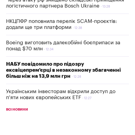
логістичного партнера Bosch Ukraine
13:28
НКЦПФР поповнила перелік SCAM-проєктів:
додали ще три платформи
12:38
Boeing виготовить далекобійні боєприпаси за
понад $70 млн
12:34
НАБУ повідомило про підозру
ексвіцепрем'єрці в незаконному збагаченні
більш ніж на 13,9 млн грн
12:28
Українським інвесторам відкрили доступ до
п'яти нових європейських ETF
12:27
ВСІ НОВИНИ