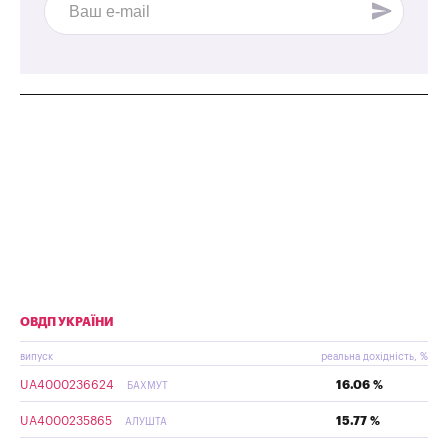
ОВДП УКРАЇНИ
випуск
реальна дохідність, %
UA4000236624
16.06 %
БАХМУТ
UA4000235865
15.77 %
АЛУШТА