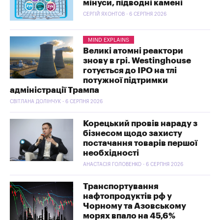
мінуси, підводні камені
СЕРГІЙ ЯХОНТОВ - 6 СЕРПНЯ 2026
MIND EXPLAINS
Великі атомні реактори
знову в грі. Westinghouse
готується до IPO на тлі
потужної підтримки
адміністрації Трампа
СВІТЛАНА ДОЛІНЧУК - 6 СЕРПНЯ 2026
Корецький провів нараду з
бізнесом щодо захисту
постачання товарів першої
необхідності
АНАСТАСІЯ ГОЛОВЕНКО - 6 СЕРПНЯ 2026
Транспортування
нафтопродуктів рф у
Чорному та Азовському
морях впало на 45,6%