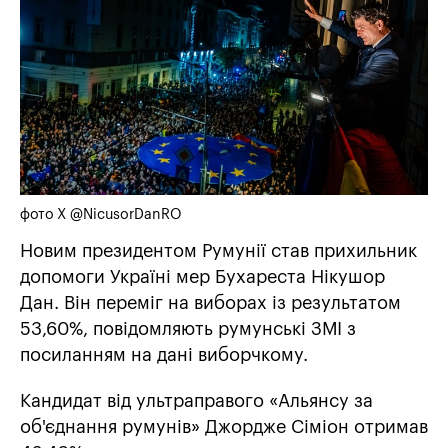
фото Х @NicusorDanRO
Новим президентом Румунії став прихильник
допомоги Україні мер Бухареста Нікушор
Дан. Він переміг на виборах із результатом
53,60%, повідомляють румунські ЗМІ з
посиланням на дані виборчкому.
Кандидат від ультраправого «Альянсу за
об'єднання румунів» Джордже Сіміон отримав