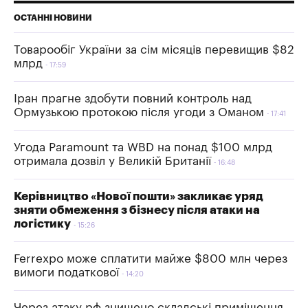
ОСТАННІ НОВИНИ
Товарообіг України за сім місяців перевищив $82
млрд
17:59
Іран прагне здобути повний контроль над
Ормузькою протокою після угоди з Оманом
17:41
Угода Paramount та WBD на понад $100 млрд
отримала дозвіл у Великій Британії
16:48
Керівництво «Нової пошти» закликає уряд
зняти обмеження з бізнесу після атаки на
логістику
15:26
Ferrexpo може сплатити майже $800 млн через
вимоги податкової
14:20
Через атаку рф знищено складські приміщення