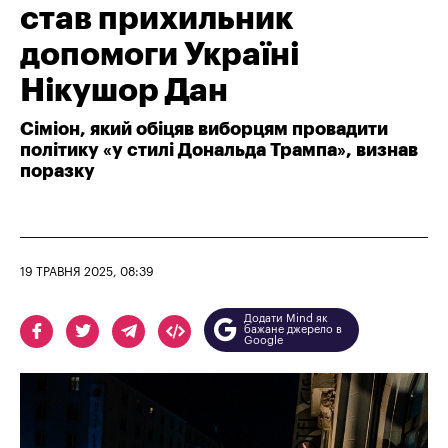
став прихильник
допомоги Україні
Нікушор Дан
Сіміон, який обіцяв виборцям провадити
політику «у стилі Дональда Трампа», визнав
поразку
19 ТРАВНЯ 2025, 08:39
Додати Mind як
бажане джерело в
Google