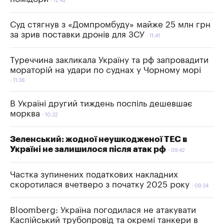
12:42
Суд стягнув з «Домпромбуду» майже 25 млн грн
за зрив поставки дронів для ЗСУ
11:41
Туреччина закликала Україну та рф запровадити
мораторій на удари по суднах у Чорному морі
11:36
В Україні другий тиждень поспіль дешевшає
морква
10:32
Зеленський: жодної неушкодженої ТЕС в
Україні не залишилося після атак рф
09:42
Частка зупинених податкових накладних
скоротилася вчетверо з початку 2025 року
09:34
Bloomberg: Україна погодилася не атакувати
Каспійський трубопровід та окремі танкери в