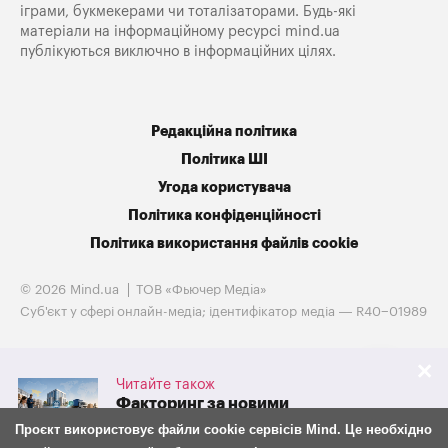
іграми, букмекерами чи тоталізаторами. Будь-які
матеріали на інформаційному ресурсі mind.ua
публікуються виключно в інформаційних цілях.
Редакційна політика
Політика ШІ
Угода користувача
Політика конфіденційності
Політика використання файлів cookie
© 2026 Mind.ua
ТОВ «Фьючер Медiа»
Cуб'єкт у сфері онлайн-медіа; ідентифікатор медіа — R40−01989
Читайте також
Факторинг за новими
правилами: що з 30 липня
Проєкт використовує файли cookie сервісів Mind. Це необхідно
змінилося для бізнесу та