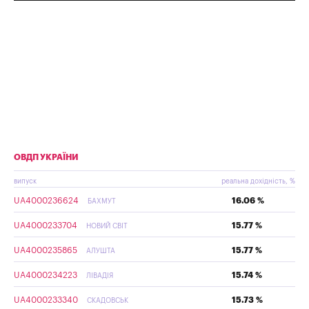
ОВДП УКРАЇНИ
випуск
реальна дохідність, %
UA4000236624
16.06 %
БАХМУТ
UA4000233704
15.77 %
НОВИЙ СВІТ
UA4000235865
15.77 %
АЛУШТА
UA4000234223
15.74 %
ЛІВАДІЯ
UA4000233340
15.73 %
СКАДОВСЬК