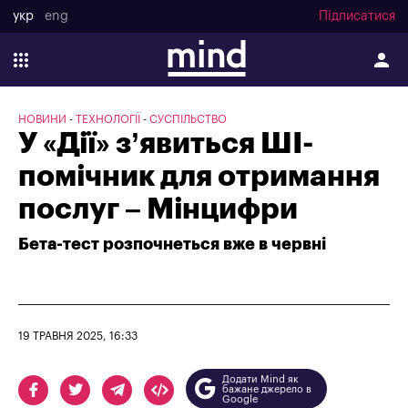
укр
eng
Підписатися
НОВИНИ
ТЕХНОЛОГІЇ
СУСПІЛЬСТВО
У «Дії» з’явиться ШІ-
помічник для отримання
послуг – Мінцифри
Бета-тест розпочнеться вже в червні
19 ТРАВНЯ 2025, 16:33
Додати Mind як
бажане джерело в
Google