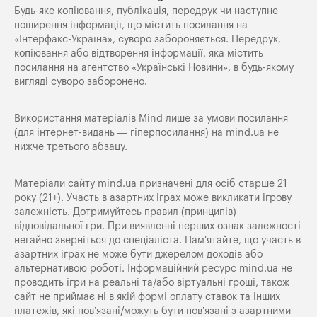
Будь-яке копiювання, публiкацiя, передрук чи наступне
поширення iнформацiї, що мiстить посилання на
«Iнтерфакс-Україна», суворо забороняється. Передрук,
копіювання або відтворення інформації, яка містить
посилання на агентство «Українські Новини», в будь-якому
вигляді суворо заборонено.
Використання матеріалів Mind лише за умови посилання
(для інтернет-видань — гіперпосилання) на
mind.ua
не
нижче третього абзацу.
Матеріали сайту mind.ua призначені для осіб старше 21
року (21+). Участь в азартних іграх може викликати ігрову
залежність. Дотримуйтесь правил (принципів)
відповідальної гри. При виявленні перших ознак залежності
негайно зверніться до спеціаліста. Пам'ятайте, що участь в
азартних іграх не може бути джерелом доходів або
альтернативою роботі. Інформаційний ресурс mind.ua не
проводить ігри на реальні та/або віртуальні гроші, також
сайт не приймає ні в якій формі оплату ставок та інших
платежів, які пов’язані/можуть бути пов’язані з азартними