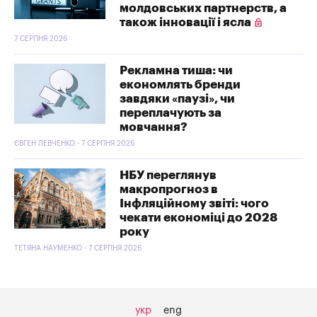
молдовських партнерств, а
також інновації і ясла
7 СЕРПНЯ 2026
Рекламна тиша: чи
економлять бренди
завдяки «паузі», чи
переплачують за
мовчання?
ЄВГЕН ЛЕВЧЕНКО - 7 СЕРПНЯ 2026
НБУ переглянув
макропрогноз в
Інфляційному звіті: чого
чекати економіці до 2028
року
ТЕТЯНА НАУМЕНКО - 7 СЕРПНЯ 2026
укр
eng