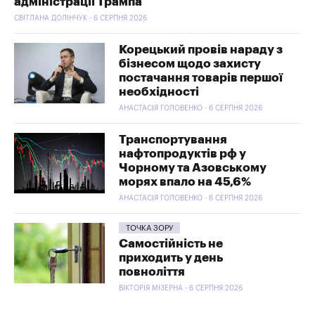
адміністрації Трампа
СВІТЛАНА ДОЛІНЧУК - 6 СЕРПНЯ 2026
Корецький провів нараду з
бізнесом щодо захисту
постачання товарів першої
необхідності
АНАСТАСІЯ ГОЛОВЕНКО - 6 СЕРПНЯ 2026
Транспортування
нафтопродуктів рф у
Чорному та Азовському
морях впало на 45,6%
АНАСТАСІЯ ГОЛОВЕНКО - 6 СЕРПНЯ 2026
ТОЧКА ЗОРУ
Самостійність не
приходить у день
повноліття
ВІКТОРІЯ МІЗЕРНА - 6 СЕРПНЯ 2026