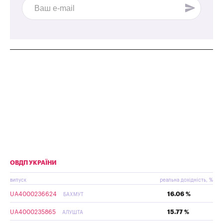
ОВДП УКРАЇНИ
випуск
реальна дохідність, %
UA4000236624
16.06 %
БАХМУТ
UA4000235865
15.77 %
АЛУШТА