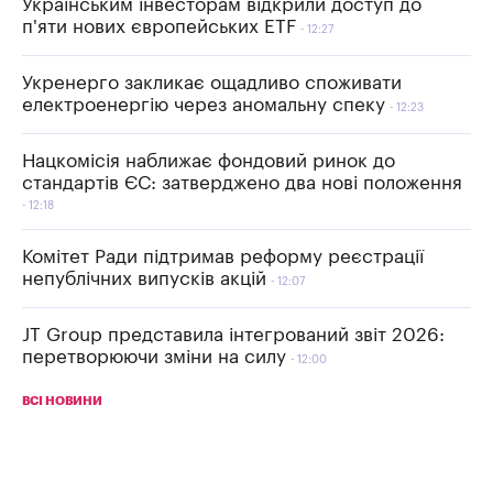
Українським інвесторам відкрили доступ до
п'яти нових європейських ETF
12:27
Укренерго закликає ощадливо споживати
електроенергію через аномальну спеку
12:23
Нацкомісія наближає фондовий ринок до
стандартів ЄС: затверджено два нові положення
12:18
Комітет Ради підтримав реформу реєстрації
непублічних випусків акцій
12:07
JT Group представила інтегрований звіт 2026:
перетворюючи зміни на силу
12:00
ВСІ НОВИНИ