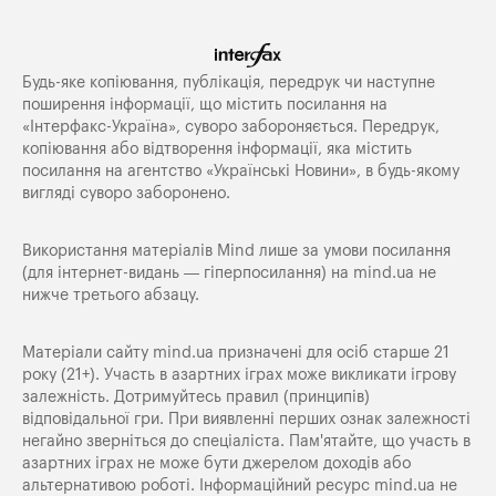
Будь-яке копiювання, публiкацiя, передрук чи наступне
поширення iнформацiї, що мiстить посилання на
«Iнтерфакс-Україна», суворо забороняється. Передрук,
копіювання або відтворення інформації, яка містить
посилання на агентство «Українські Новини», в будь-якому
вигляді суворо заборонено.
Використання матеріалів Mind лише за умови посилання
(для інтернет-видань — гіперпосилання) на
mind.ua
не
нижче третього абзацу.
Матеріали сайту mind.ua призначені для осіб старше 21
року (21+). Участь в азартних іграх може викликати ігрову
залежність. Дотримуйтесь правил (принципів)
відповідальної гри. При виявленні перших ознак залежності
негайно зверніться до спеціаліста. Пам'ятайте, що участь в
азартних іграх не може бути джерелом доходів або
альтернативою роботі. Інформаційний ресурс mind.ua не