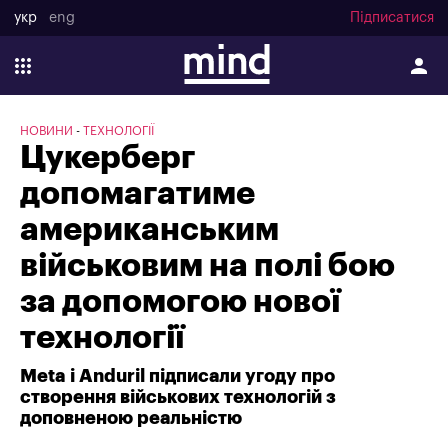
укр
eng
Підписатися
НОВИНИ
ТЕХНОЛОГІЇ
Цукерберг
допомагатиме
американським
військовим на полі бою
за допомогою нової
технології
Meta і Anduril підписали угоду про
створення військових технологій з
доповненою реальністю