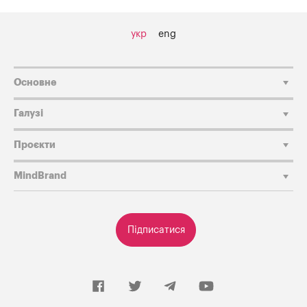
укр
eng
Основне
Галузі
Проєкти
MindBrand
Підписатися