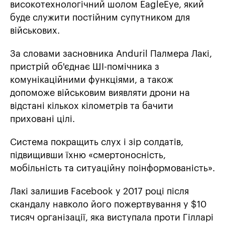
високотехнологічний шолом EagleEye, який
буде служити постійним супутником для
військових.
За словами засновника Anduril Палмера Лакі,
пристрій об'єднає ШІ-помічника з
комунікаційними функціями, а також
допоможе військовим виявляти дрони на
відстані кількох кілометрів та бачити
приховані цілі.
Система покращить слух і зір солдатів,
підвищивши їхню «смертоносність,
мобільність та ситуаційну поінформованість».
Лакі залишив Facebook у 2017 році після
скандалу навколо його пожертвування у $10
тисяч організації, яка виступала проти Гілларі