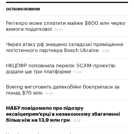
ОСТАННІ НОВИНИ
Ferrexpo може сплатити майже $800 млн через
вимоги податкової
14:20
Через атаку рф знищено складські приміщення
логістичного партнера Bosch Ukraine
13:28
НКЦПФР поповнила перелік SCAM-проєктів:
додали ще три платформи
12:38
Boeing виготовить далекобійні боєприпаси за
понад $70 млн
12:34
НАБУ повідомило про підозру
ексвіцепрем'єрці в незаконному збагаченні
більш ніж на 13,9 млн грн
12:28