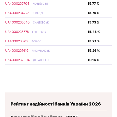
UA4000233704
15.77 %
НОВИЙ СВІТ
UA4000234223
15.74 %
ЛІВАДІЯ
UA4000233340
15.73 %
СКАДОВСЬК
UA4000235378
15.48 %
ГЕНІЧЕСЬК
UA4000233712
15.27 %
ФОРОС
UA4000237416
15.26 %
ЛИСИЧАНСЬК
UA4000232904
10.16 %
ДЕБАЛЬЦЕВЕ
Рейтинг надійності банків України 2026