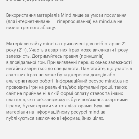
Використання матеріалів Mind лише за умови посилання
(для інтернет-видань — гіперпосилання) на
mind.ua
не
нижче третього абзацу.
Матеріали сайту mind.ua призначені для осіб старше 21
року (21+). Участь в азартних іграх може викликати ігрову
залежність. Дотримуйтесь правил (принципів)
відповідальної гри. При виявленні перших ознак залежності
негайно зверніться до спеціаліста. Пам'ятайте, що участь в
азартних іграх не може бути джерелом доходів або
альтернативою роботі. Інформаційний ресурс mind.ua не
проводить ігри на реальні та/або віртуальні гроші, також
сайт не приймає ні в якій формі оплату ставок та інших
платежів, які пов’язані/можуть бути пов’язані з азартними
іграми, букмекерами чи тоталізаторами. Будь-які
матеріали на інформаційному ресурсі mind.ua
публікуються виключно в інформаційних цілях.