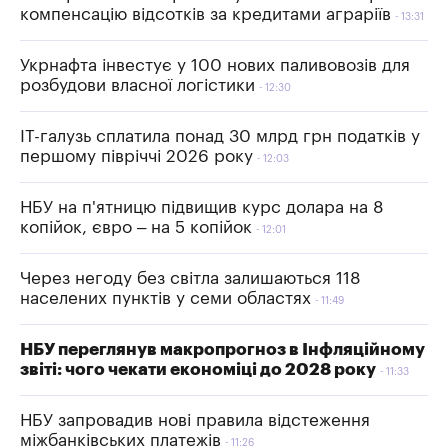
компенсацію відсотків за кредитами аграріїв
13:31
Укрнафта інвестує у 100 нових паливовозів для
розбудови власної логістики
12:30
IT-галузь сплатила понад 30 млрд грн податків у
першому півріччі 2026 року
12:03
НБУ на п'ятницю підвищив курс долара на 8
копійок, євро – на 5 копійок
12:01
Через негоду без світла залишаються 118
населених пунктів у семи областях
11:49
НБУ переглянув макропрогноз в Інфляційному
звіті: чого чекати економіці до 2028 року
11:33
НБУ запровадив нові правила відстеження
міжбанківських платежів
11:26