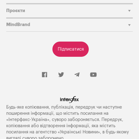
Проєкти
MindBrand
Підписатися
Будь-яке копiювання, публiкацiя, передрук чи наступне
поширення iнформацiї, що мiстить посилання на
«Iнтерфакс-Україна», суворо забороняється. Передрук,
копіювання або відтворення інформації, яка містить
посилання на агентство «Українські Новини», в будь-якому
вигляді суворо заборонено.