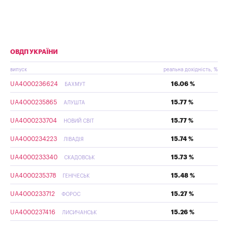
ОВДП УКРАЇНИ
випуск
реальна дохідність, %
UA4000236624
16.06 %
БАХМУТ
UA4000235865
15.77 %
АЛУШТА
UA4000233704
15.77 %
НОВИЙ СВІТ
UA4000234223
15.74 %
ЛІВАДІЯ
UA4000233340
15.73 %
СКАДОВСЬК
UA4000235378
15.48 %
ГЕНІЧЕСЬК
UA4000233712
15.27 %
ФОРОС
UA4000237416
15.26 %
ЛИСИЧАНСЬК