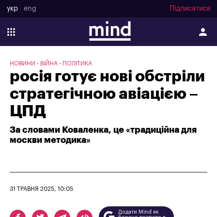
укр
eng
Підписатися
НОВИНИ
ВІЙНА
ПОЛІТИКА
росія готує нові обстріли
стратегічною авіацією –
ЦПД
За словами Коваленка, це «традиційна для
москви методика»
31 ТРАВНЯ 2025, 10:05
Додати Mind як