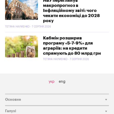
НБУ переглянув
макропрогноз в
Інфляційному звіті: чого
чекати економіці до 2028
року
ТЕТЯНА НАУМЕНКО - 7 СЕРПНЯ 2026
Кабмін розширив
програму «5-7-9%» для
аграріїв: на кредити
спрямують до 80 млрд грн
ТЕТЯНА НАУМЕНКО - 7 СЕРПНЯ 2026
укр
eng
Основне
Галузі