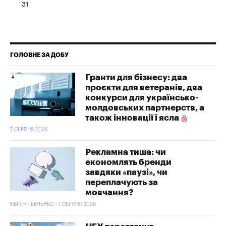
31
ГОЛОВНЕ ЗА ДОБУ
Гранти для бізнесу: два
проєкти для ветеранів, два
конкурси для українсько-
молдовських партнерств, а
також інновації і ясла
7 СЕРПНЯ 2026
Рекламна тиша: чи
економлять бренди
завдяки «паузі», чи
переплачують за
мовчання?
ЄВГЕН ЛЕВЧЕНКО - 7 СЕРПНЯ 2026