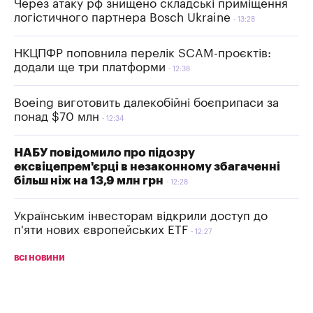
Через атаку рф знищено складські приміщення
логістичного партнера Bosch Ukraine
13:28
НКЦПФР поповнила перелік SCAM-проєктів:
додали ще три платформи
12:38
Boeing виготовить далекобійні боєприпаси за
понад $70 млн
12:34
НАБУ повідомило про підозру
ексвіцепрем'єрці в незаконному збагаченні
більш ніж на 13,9 млн грн
12:28
Українським інвесторам відкрили доступ до
п'яти нових європейських ETF
12:27
ВСІ НОВИНИ