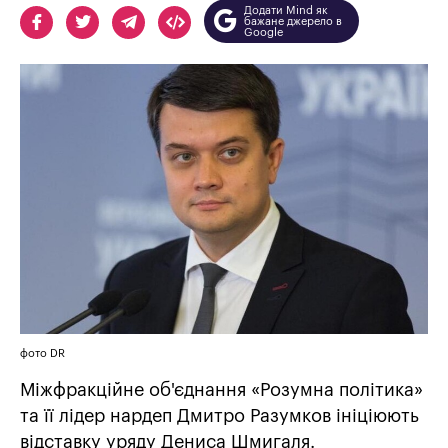
Додати Mind як
бажане джерело в
Google
фото DR
Міжфракційне об'єднання «Розумна політика»
та її лідер нардеп Дмитро Разумков ініціюють
відставку уряду Дениса Шмигаля.