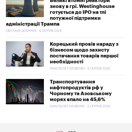
Великі атомні реактори
знову в грі. Westinghouse
готується до IPO на тлі
потужної підтримки
адміністрації Трампа
СВІТЛАНА ДОЛІНЧУК - 6 СЕРПНЯ 2026
Корецький провів нараду з
бізнесом щодо захисту
постачання товарів першої
необхідності
АНАСТАСІЯ ГОЛОВЕНКО - 6 СЕРПНЯ 2026
Транспортування
нафтопродуктів рф у
Чорному та Азовському
морях впало на 45,6%
АНАСТАСІЯ ГОЛОВЕНКО - 6 СЕРПНЯ 2026