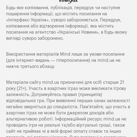
Будь-яке копiювання, публiкацiя, передрук чи наступне
поширення iнформацiї, що мiстить посилання на
«Iнтерфакс-Україна», суворо забороняється. Передрук,
копіювання або відтворення інформації, яка містить
посилання на агентство «Українські Новини», в будь-якому
вигляді суворо заборонено.
Використання матеріалів Mind лише за умови посилання
(для інтернет-видань — гіперпосилання) на
mind.ua
не
нижче третього абзацу.
Матеріали сайту mind.ua призначені для осіб старше 21
року (21+). Участь в азартних іграх може викликати ігрову
залежність. Дотримуйтесь правил (принципів)
відповідальної гри. При виявленні перших ознак залежності
негайно зверніться до спеціаліста. Пам'ятайте, що участь в
азартних іграх не може бути джерелом доходів або
альтернативою роботі. Інформаційний ресурс mind.ua не
проводить ігри на реальні та/або віртуальні гроші, також
сайт не приймає ні в якій формі оплату ставок та інших