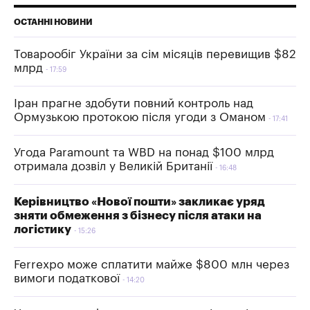
ОСТАННІ НОВИНИ
Товарообіг України за сім місяців перевищив $82
млрд
17:59
Іран прагне здобути повний контроль над
Ормузькою протокою після угоди з Оманом
17:41
Угода Paramount та WBD на понад $100 млрд
отримала дозвіл у Великій Британії
16:48
Керівництво «Нової пошти» закликає уряд
зняти обмеження з бізнесу після атаки на
логістику
15:26
Ferrexpo може сплатити майже $800 млн через
вимоги податкової
14:20