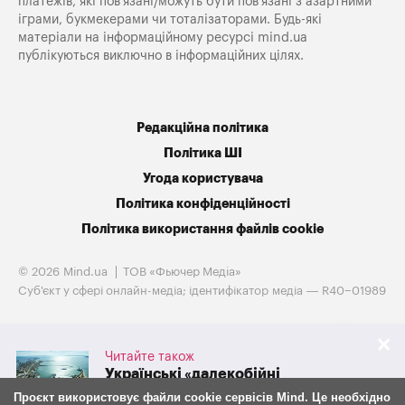
платежів, які пов’язані/можуть бути пов’язані з азартними
іграми, букмекерами чи тоталізаторами. Будь-які
матеріали на інформаційному ресурсі mind.ua
публікуються виключно в інформаційних цілях.
Редакційна політика
Політика ШІ
Угода користувача
Політика конфіденційності
Політика використання файлів cookie
© 2026 Mind.ua
ТОВ «Фьючер Медiа»
Cуб'єкт у сфері онлайн-медіа; ідентифікатор медіа — R40−01989
Читайте також
Українські «далекобійні
санкції» обвалили експорт
Проєкт використовує файли cookie сервісів Mind. Це необхідно