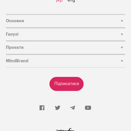
укр
eng
Основне
Галузі
Проєкти
MindBrand
Підписатися