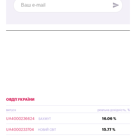
ОВДП УКРАЇНИ
випуск
реальна дохідність, %
UA4000236624
16.06 %
БАХМУТ
UA4000233704
15.77 %
НОВИЙ СВІТ