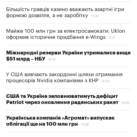
Більшість гравців казино вважають азартні ігри
формою дозвілля, а не заробітку
17:30
Майже 100 млн грн за електросамокати: Uklon
оформив історичне придбання e-Wings
17:21
Міжнародні резерви України утрималися вище
$51 млрд – НБУ
16:10
У США вивчають закордонні шляхи отримання
процесорів Nvidia компаніями з КНР
15:59
США та Україна заповнюватимуть дефіцит
Patriot через оновлення радянських ракет
14:50
Українська компанія «Агромат» випускає
облігації ще на 100 млн грн
13:58