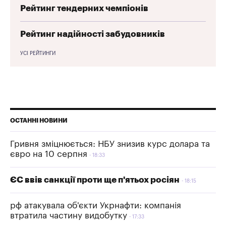
Рейтинг тендерних чемпіонів
Рейтинг надійності забудовників
УСІ РЕЙТИНГИ
ОСТАННІ НОВИНИ
Гривня зміцнюється: НБУ знизив курс долара та
євро на 10 серпня
18:33
ЄС ввів санкції проти ще п'ятьох росіян
18:15
рф атакувала об'єкти Укрнафти: компанія
втратила частину видобутку
17:33