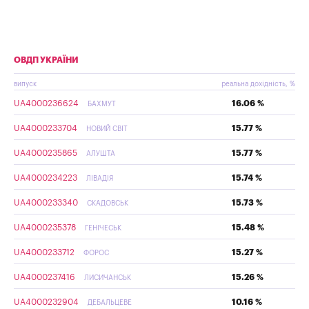
ОВДП УКРАЇНИ
випуск
реальна дохідність, %
UA4000236624
16.06 %
БАХМУТ
UA4000233704
15.77 %
НОВИЙ СВІТ
UA4000235865
15.77 %
АЛУШТА
UA4000234223
15.74 %
ЛІВАДІЯ
UA4000233340
15.73 %
СКАДОВСЬК
UA4000235378
15.48 %
ГЕНІЧЕСЬК
UA4000233712
15.27 %
ФОРОС
UA4000237416
15.26 %
ЛИСИЧАНСЬК
UA4000232904
10.16 %
ДЕБАЛЬЦЕВЕ