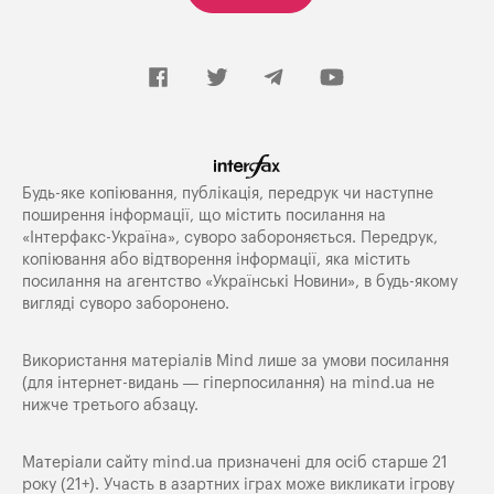
Будь-яке копiювання, публiкацiя, передрук чи наступне
поширення iнформацiї, що мiстить посилання на
«Iнтерфакс-Україна», суворо забороняється. Передрук,
копіювання або відтворення інформації, яка містить
посилання на агентство «Українські Новини», в будь-якому
вигляді суворо заборонено.
Використання матеріалів Mind лише за умови посилання
(для інтернет-видань — гіперпосилання) на
mind.ua
не
нижче третього абзацу.
Матеріали сайту mind.ua призначені для осіб старше 21
року (21+). Участь в азартних іграх може викликати ігрову