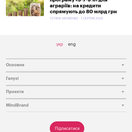
аграріїв: на кредити
спрямують до 80 млрд грн
ТЕТЯНА НАУМЕНКО - 7 СЕРПНЯ 2026
укр
eng
Основне
Галузі
Проєкти
MindBrand
Підписатися