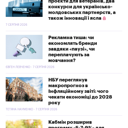
проєкти для ветеранів, два
конкурси для українсько-
молдовських партнерств, а
також інновації і ясла
7 СЕРПНЯ 2026
Рекламна тиша: чи
економлять бренди
завдяки «паузі», чи
переплачують за
мовчання?
ЄВГЕН ЛЕВЧЕНКО - 7 СЕРПНЯ 2026
НБУ переглянув
макропрогноз в
Інфляційному звіті: чого
чекати економіці до 2028
року
ТЕТЯНА НАУМЕНКО - 7 СЕРПНЯ 2026
Кабмін розширив
програму «5-7-9%» для