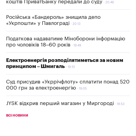
коштів ПриватБанку передали до суду
20:46
Російська «Бандероль» знищила депо
«Укрпошти» у Павлограді
20:13
Податкова надаватиме Міноборони інформацію
про чоловіків 18–60 років
19:49
Електроенергія розподілятиметься за новим
принципом – Шмигаль
19:10
Суд присудив «Укррічфлоту» сплатити понад 520
000 грн за електроенергію
19:05
JYSK відкрив перший магазин у Миргороді
18:53
ВСІ НОВИНИ