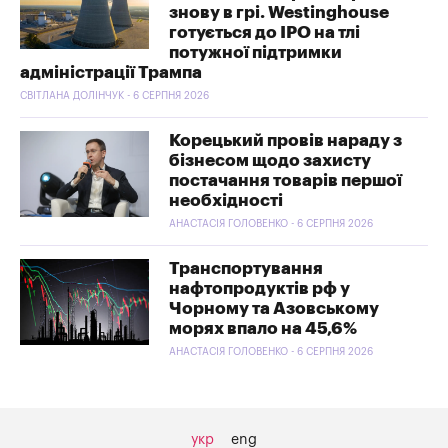
знову в грі. Westinghouse
готується до IPO на тлі
потужної підтримки
адміністрації Трампа
СВІТЛАНА ДОЛІНЧУК - 6 СЕРПНЯ 2026
Корецький провів нараду з
бізнесом щодо захисту
постачання товарів першої
необхідності
АНАСТАСІЯ ГОЛОВЕНКО - 6 СЕРПНЯ 2026
Транспортування
нафтопродуктів рф у
Чорному та Азовському
морях впало на 45,6%
АНАСТАСІЯ ГОЛОВЕНКО - 6 СЕРПНЯ 2026
укр
eng