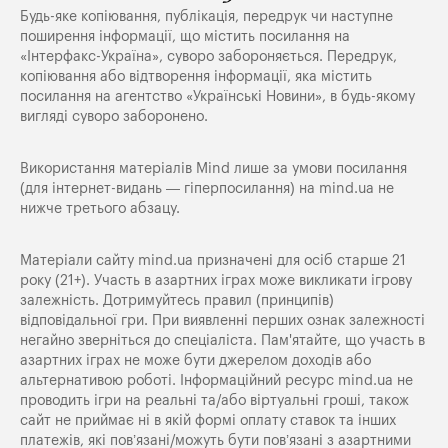
Будь-яке копiювання, публiкацiя, передрук чи наступне
поширення iнформацiї, що мiстить посилання на
«Iнтерфакс-Україна», суворо забороняється. Передрук,
копіювання або відтворення інформації, яка містить
посилання на агентство «Українські Новини», в будь-якому
вигляді суворо заборонено.
Використання матеріалів Mind лише за умови посилання
(для інтернет-видань — гіперпосилання) на
mind.ua
не
нижче третього абзацу.
Матеріали сайту mind.ua призначені для осіб старше 21
року (21+). Участь в азартних іграх може викликати ігрову
залежність. Дотримуйтесь правил (принципів)
відповідальної гри. При виявленні перших ознак залежності
негайно зверніться до спеціаліста. Пам'ятайте, що участь в
азартних іграх не може бути джерелом доходів або
альтернативою роботі. Інформаційний ресурс mind.ua не
проводить ігри на реальні та/або віртуальні гроші, також
сайт не приймає ні в якій формі оплату ставок та інших
платежів, які пов’язані/можуть бути пов’язані з азартними