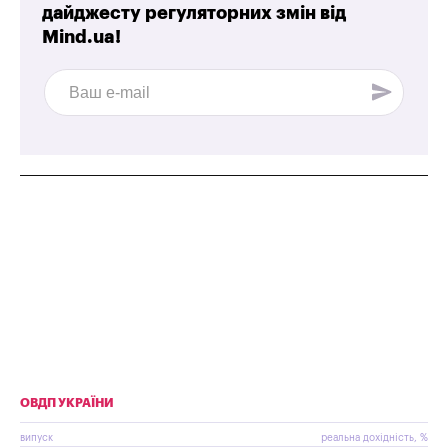
дайджесту регуляторних змін від
Mind.ua!
ОВДП УКРАЇНИ
випуск
реальна дохідність, %