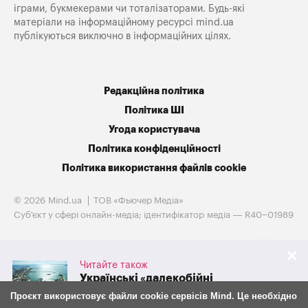
іграми, букмекерами чи тоталізаторами. Будь-які
матеріали на інформаційному ресурсі mind.ua
публікуються виключно в інформаційних цілях.
Редакційна політика
Політика ШІ
Угода користувача
Політика конфіденційності
Політика використання файлів cookie
© 2026 Mind.ua
ТОВ «Фьючер Медiа»
Cуб'єкт у сфері онлайн-медіа; ідентифікатор медіа — R40−01989
Читайте також
Українські «далекобійні
санкції» обвалили експорт
Проєкт використовує файли cookie сервісів Mind. Це необхідно
російського зерна на 38%