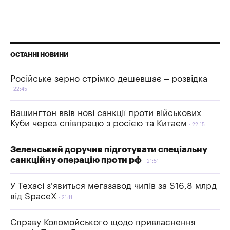
ОСТАННІ НОВИНИ
Російське зерно стрімко дешевшає – розвідка
22:45
Вашингтон ввів нові санкції проти військових
Куби через співпрацю з росією та Китаєм
22:15
Зеленський доручив підготувати спеціальну
санкційну операцію проти рф
21:51
У Техасі з'явиться мегазавод чипів за $16,8 млрд
від SpaceX
21:11
Справу Коломойського щодо привласнення