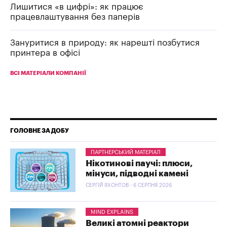
Лишитися «в цифрі»: як працює
працевлаштування без паперів
Зануритися в природу: як нарешті позбутися
принтера в офісі
ВСІ МАТЕРІАЛИ КОМПАНІЇ
ГОЛОВНЕ ЗА ДОБУ
ПАРТНЕРСЬКИЙ МАТЕРІАЛ
Нікотинові паучі: плюси,
мінуси, підводні камені
СЕРГІЙ ЯХОНТОВ - 6 СЕРПНЯ 2026
MIND EXPLAINS
Великі атомні реактори