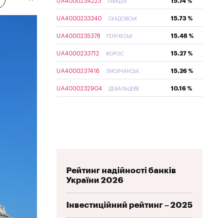
UA4000234223
15.74 %
ЛІВАДІЯ
UA4000233340
15.73 %
СКАДОВСЬК
UA4000235378
15.48 %
ГЕНІЧЕСЬК
UA4000233712
15.27 %
ФОРОС
UA4000237416
15.26 %
ЛИСИЧАНСЬК
UA4000232904
10.16 %
ДЕБАЛЬЦЕВЕ
Рейтинг надійності банків
України 2026
Інвестиційний рейтинг – 2025