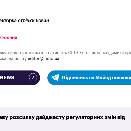
акторка стрічки новин
БРОЄННЯ
у, виділіть її мишкою і натисніть Ctrl + Enter, щоб повідомити пр
аска, на пошту
editor@mind.ua
e NEWS
Підпишись на Майнд поясню
ву розсилку дайджесту регуляторних змін від