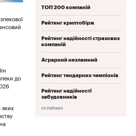
ТОП 200 компаній
зпекової
Рейтинг криптобірж
нансовий
Рейтинг надійності страхових
компаній
Аграрний незламний
Він
Рейтинг тендерних чемпіонів
зпеки до
2026
Рейтинг надійності
забудовників
 яких
УСІ РЕЙТИНГИ
рству
 на