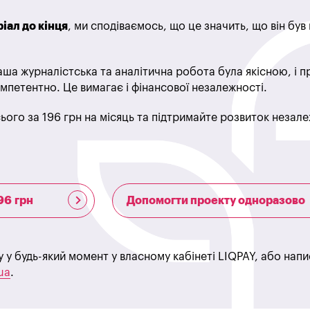
іал до кінця
, ми сподіваємось, що це значить, що він бу
ша журналістська та аналітична робота була якісною, і 
мпетентно. Це вимагає і фінансової незалежності.
ього за 196 грн на місяць та підтримайте розвиток незале
96 грн
Допомогти проекту одноразово
у у будь-який момент у власному кабінеті LIQPAY, або нап
ua
.