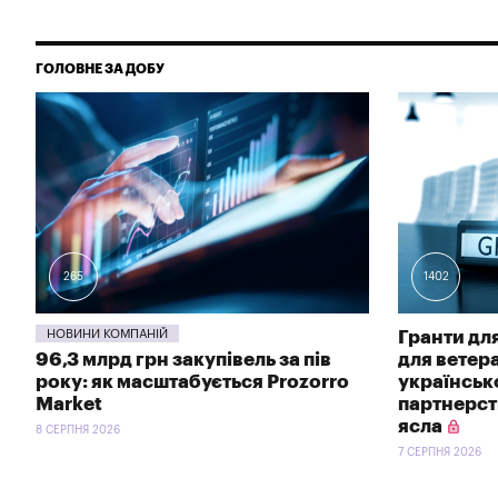
ГОЛОВНЕ ЗА ДОБУ
265
1402
НОВИНИ КОМПАНІЙ
Гранти для
96,3 млрд грн закупівель за пів
для ветер
року: як масштабується Prozorro
українсь
Market
партнерств
ясла
8 СЕРПНЯ 2026
7 СЕРПНЯ 2026