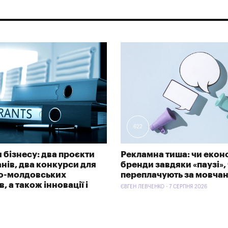
622
 бізнесу: два проєкти
Рекламна тиша: чи екон
анів, два конкурси для
бренди завдяки «паузі»,
ко-молдовських
переплачують за мовча
, а також інновації і
ЄВГЕН ЛЕВЧЕНКО - 7 СЕРПНЯ 2026