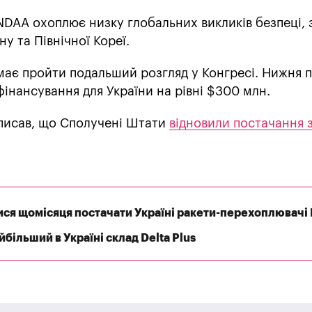
NDAA охоплює низку глобальних викликів безпеці,
ну та Північної Кореї.
 має пройти подальший розгляд у Конгресі. Нижня 
інансування для України на рівні $300 млн.
 писав, що Сполучені Штати
відновили постачання 
я щомісяця постачати Україні ракети-перехоплювачі P
більший в Україні склад Delta Plus