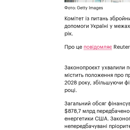
Фото: Getty Images
Комітет із питань зброй
допомоги Україні у межа
рік.
Про це
повідомляє
Reuter
Законопроєкт ухвалили пе
містить положення про пр
2028 року, збільшуючи ф
році.
Загальний обсяг фінансу
$878,7 млрд передбачено 
енергетики США. Законоп
непередбачувані пріорите