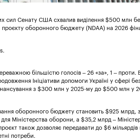
них сил Сенату США схвалив виділення $500 млн бе
х проєкту оборонного бюджету (NDAA) на 2026 фі
s.
реважною більшістю голосів – 26 «за», 1 – проти. 
одовження Ініціативи допомоги Україні у сфері бе
інансування з $300 млн у 2025-му до $500 млн у 
вання оборонного бюджету становить $925 млрд, з
для Міністерства оборони, а $35,2 млрд – Міністе
роєкт також дозволяє передавати до $6 мільярдів
тні потреби.