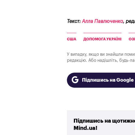
Текст:
Алла Павлюченко
, ред
США
ДОПОМОГА УКРАЇНІ
ОЗ
У випадку, якщо ви знайшли помилк
редакцію. Або надішліть, будь-л
Підпишись на Googl
Підпишись на щотижне
Mind.ua!