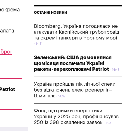
 зокрема
ОСТАННІ НОВИНИ
Bloomberg: Україна погодилася не
палата
атакувати Каспійський трубопровід
та окремі танкери в Чорному морі
14:51
зброї
Зеленський: США домовилися
щомісяця постачати Україні
ракети-перехоплювачі Patriot
14:43
Україна пройшла пік літньої спеки
atriot
без відключень електроенергії –
Шмигаль
14:32
Фонд підтримки енергетики
України у 2025 році профінансував
250 із 398 схвалених заявок
13:31