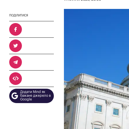
ПОДІЛИТИСЯ
Додати Mind як
бажане джерело в
Google