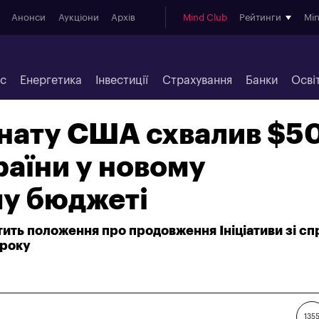
Анонси
Аукціони
Архів
Mind Club
Рейтинги
Mi
ес
Енергетика
Інвестиції
Страхування
Банки
Осві
енату США схвалив $5
раїни у новому
у бюджеті
ить положення про продовження Ініціативи зі с
 року
135