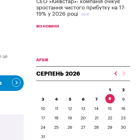
СЕО «Київстар»: компанія очікує
зростання чистого прибутку на 17-
19% у 2026 році
09:41
ВСІ НОВИНИ
о це
АРХІВ
СЕРПЕНЬ
2026
є
1
2
8
3
4
5
6
7
9
10
11
12
13
14
15
16
17
18
19
20
21
22
23
24
25
26
27
28
29
30
31