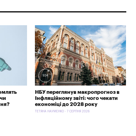
934
омлять
НБУ переглянув макропрогноз в
 чи
Інфляційному звіті: чого чекати
ння?
економіці до 2028 року
ТЕТЯНА НАУМЕНКО - 7 СЕРПНЯ 2026