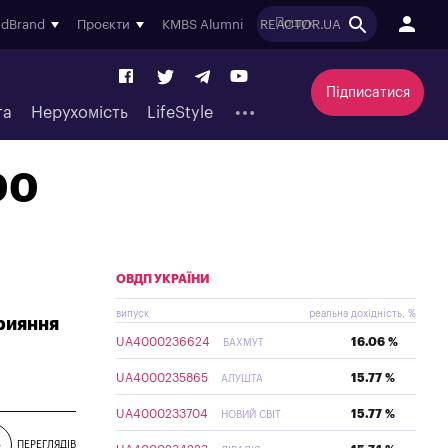
ndBrand
Проєкти
KMBS Alumni
REACTOR.UA
Підписатися
та
Нерухомість
LifeStyle
00
ОВДП УКРАЇНИ
випуск
реальна дохідність, %
прияння
UA4000236624
16.06 %
БАХМУТ
UA4000235865
15.77 %
АЛУШТА
UA4000233704
15.77 %
НОВИЙ СВІТ
5
ПЕРЕГЛЯДІВ