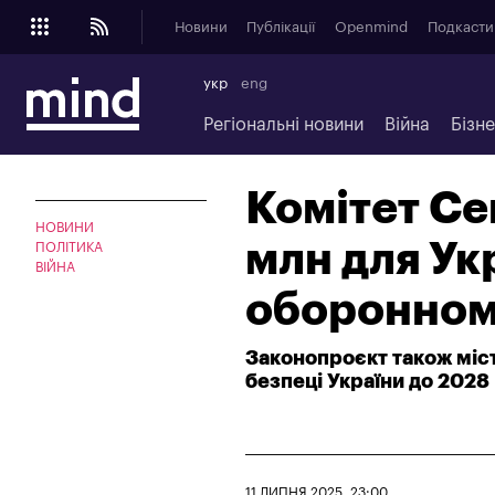
Новини
Публікації
Openmind
Подкасти
укр
eng
Регіональні новини
Війна
Бізн
Комітет С
НОВИНИ
млн для Ук
ПОЛІТИКА
ВІЙНА
оборонном
Законопроєкт також міст
безпеці України до 2028
11 ЛИПНЯ 2025, 23:00