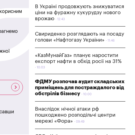
В Україні продовжують знижуватися
в корисним
ціни на фуражну кукурудзу нового
врожаю
12:43
прагнемо
Свириденко розглядають на посаду
голови «Нафтогазу України»
11:46
жної
«КазМунайГаз» планує наростити
експорт нафти в обхід росії на 31%
10:03
ФДМУ розпочав аудит складських
приміщень для постраждалого від
обстрілів бізнесу
10:00
Внаслідок нічної атаки рф
исавши
пошкоджено розподільчі центри
мережі «Фора»
09:49