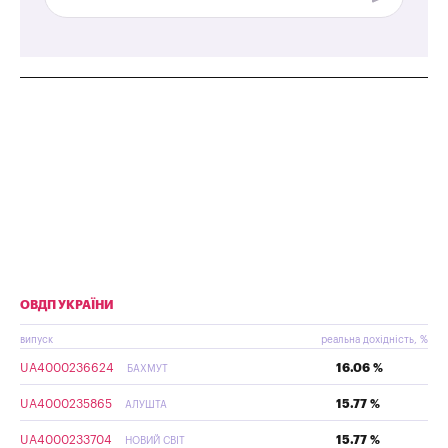
ОВДП УКРАЇНИ
випуск
реальна дохідність, %
UA4000236624
16.06 %
БАХМУТ
UA4000235865
15.77 %
АЛУШТА
UA4000233704
15.77 %
НОВИЙ СВІТ