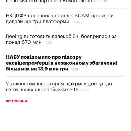
логістичного партнера Bosch Ukraine
13:28
НКЦПФР поповнила перелік SCAM-проєктів:
додали ще три платформи
12:38
Boeing виготовить далекобійні боєприпаси за
понад $70 млн
12:34
НАБУ повідомило про підозру
ексвіцепрем'єрці в незаконному збагаченні
більш ніж на 13,9 млн грн
12:28
Українським інвесторам відкрили доступ до
п'яти нових європейських ETF
12:27
ВСІ НОВИНИ