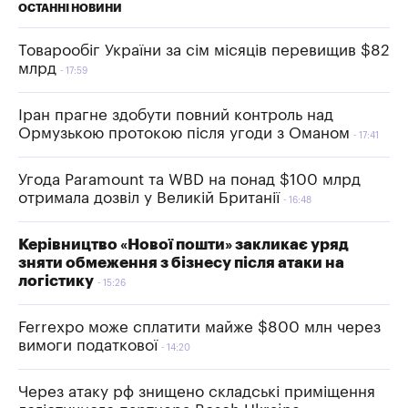
ОСТАННІ НОВИНИ
Товарообіг України за сім місяців перевищив $82
млрд
17:59
Іран прагне здобути повний контроль над
Ормузькою протокою після угоди з Оманом
17:41
Угода Paramount та WBD на понад $100 млрд
отримала дозвіл у Великій Британії
16:48
Керівництво «Нової пошти» закликає уряд
зняти обмеження з бізнесу після атаки на
логістику
15:26
Ferrexpo може сплатити майже $800 млн через
вимоги податкової
14:20
Через атаку рф знищено складські приміщення