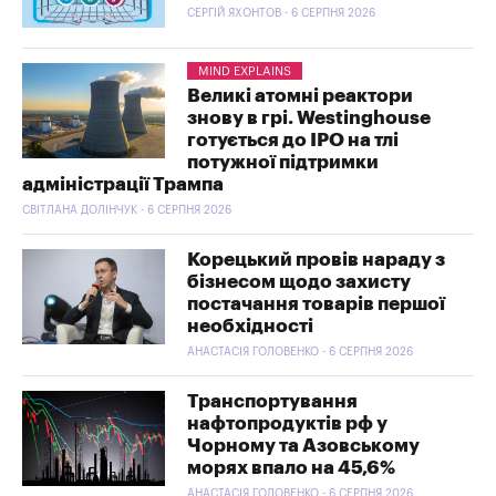
СЕРГІЙ ЯХОНТОВ - 6 СЕРПНЯ 2026
MIND EXPLAINS
Великі атомні реактори
знову в грі. Westinghouse
готується до IPO на тлі
потужної підтримки
адміністрації Трампа
СВІТЛАНА ДОЛІНЧУК - 6 СЕРПНЯ 2026
Корецький провів нараду з
бізнесом щодо захисту
постачання товарів першої
необхідності
АНАСТАСІЯ ГОЛОВЕНКО - 6 СЕРПНЯ 2026
Транспортування
нафтопродуктів рф у
Чорному та Азовському
морях впало на 45,6%
АНАСТАСІЯ ГОЛОВЕНКО - 6 СЕРПНЯ 2026