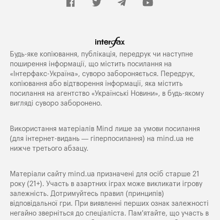
Будь-яке копiювання, публiкацiя, передрук чи наступне
поширення iнформацiї, що мiстить посилання на
«Iнтерфакс-Україна», суворо забороняється. Передрук,
копіювання або відтворення інформації, яка містить
посилання на агентство «Українські Новини», в будь-якому
вигляді суворо заборонено.
Використання матеріалів Mind лише за умови посилання
(для інтернет-видань — гіперпосилання) на
mind.ua
не
нижче третього абзацу.
Матеріали сайту mind.ua призначені для осіб старше 21
року (21+). Участь в азартних іграх може викликати ігрову
залежність. Дотримуйтесь правил (принципів)
відповідальної гри. При виявленні перших ознак залежності
негайно зверніться до спеціаліста. Пам'ятайте, що участь в