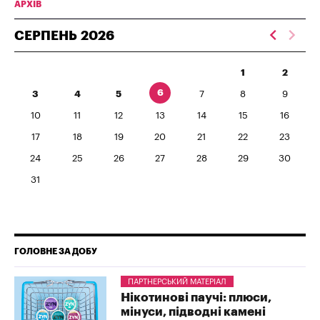
АРХІВ
СЕРПЕНЬ
2026
1
2
6
3
4
5
7
8
9
10
11
12
13
14
15
16
17
18
19
20
21
22
23
24
25
26
27
28
29
30
31
ГОЛОВНЕ ЗА ДОБУ
ПАРТНЕРСЬКИЙ МАТЕРІАЛ
Нікотинові паучі: плюси,
мінуси, підводні камені