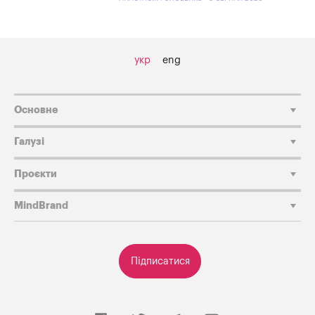
укр
eng
Основне
Галузі
Проєкти
MindBrand
Підписатися