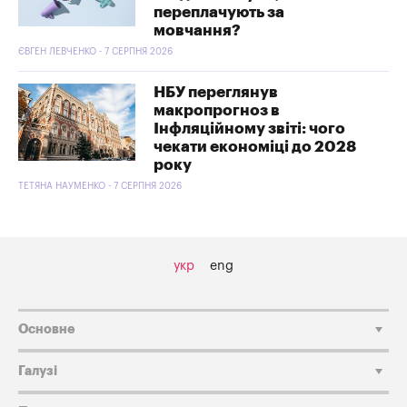
переплачують за
мовчання?
ЄВГЕН ЛЕВЧЕНКО - 7 СЕРПНЯ 2026
НБУ переглянув
макропрогноз в
Інфляційному звіті: чого
чекати економіці до 2028
року
ТЕТЯНА НАУМЕНКО - 7 СЕРПНЯ 2026
укр
eng
Основне
Галузі