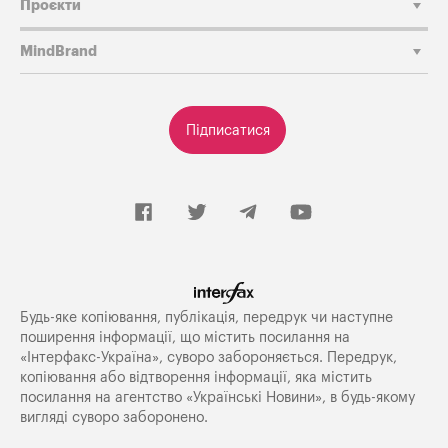
Проєкти
MindBrand
Підписатися
Будь-яке копiювання, публiкацiя, передрук чи наступне
поширення iнформацiї, що мiстить посилання на
«Iнтерфакс-Україна», суворо забороняється. Передрук,
копіювання або відтворення інформації, яка містить
посилання на агентство «Українські Новини», в будь-якому
вигляді суворо заборонено.