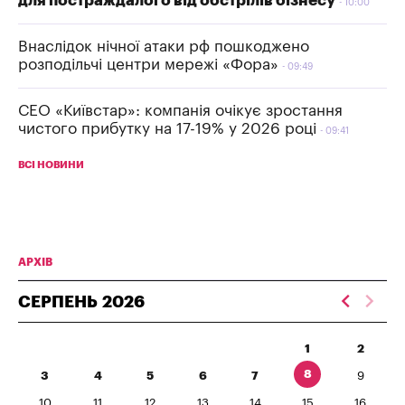
для постраждалого від обстрілів бізнесу
10:00
Внаслідок нічної атаки рф пошкоджено
розподільчі центри мережі «Фора»
09:49
СЕО «Київстар»: компанія очікує зростання
чистого прибутку на 17-19% у 2026 році
09:41
ВСІ НОВИНИ
АРХІВ
СЕРПЕНЬ
2026
1
2
8
3
4
5
6
7
9
10
11
12
13
14
15
16