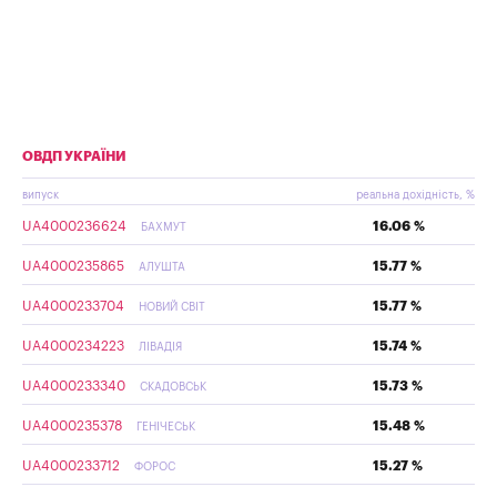
ОВДП УКРАЇНИ
випуск
реальна дохідність, %
UA4000236624
16.06 %
БАХМУТ
UA4000235865
15.77 %
АЛУШТА
UA4000233704
15.77 %
НОВИЙ СВІТ
UA4000234223
15.74 %
ЛІВАДІЯ
UA4000233340
15.73 %
СКАДОВСЬК
UA4000235378
15.48 %
ГЕНІЧЕСЬК
UA4000233712
15.27 %
ФОРОС