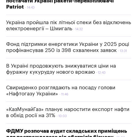
постачати Україні ракети-перехоплювачі
Patriot
14:43
Україна пройшла пік літньої спеки без відключень
електроенергії – Шмигаль
14:32
Фонд підтримки енергетики України у 2025 році
профінансував 250 із 398 схвалених заявок
13:31
В Україні продовжують знижуватися ціни на
фуражну кукурудзу нового врожаю
12:43
Свириденко розглядають на посаду голови
«Нафтогазу України»
11:46
«КазМунайГаз» планує наростити експорт нафти
в обхід росії на 31%
10:03
ФДМУ розпочав аудит складських приміщень