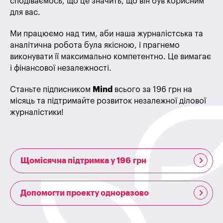
сподіваємось, що це значить, що він був корисним
для вас.
Ми працюємо над тим, аби наша журналістська та
аналітична робота була якісною, і прагнемо
виконувати її максимально компетентно. Це вимагає
і фінансової незалежності.
Станьте підписником
Mind
всього за 196 грн на
місяць та підтримайте розвиток незалежної ділової
журналістики!
Щомісячна підтримка у 196 грн
Допомогти проекту одноразово