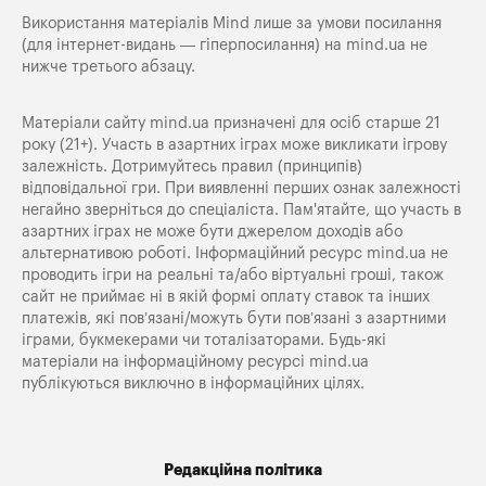
Використання матеріалів Mind лише за умови посилання
(для інтернет-видань — гіперпосилання) на
mind.ua
не
нижче третього абзацу.
Матеріали сайту mind.ua призначені для осіб старше 21
року (21+). Участь в азартних іграх може викликати ігрову
залежність. Дотримуйтесь правил (принципів)
відповідальної гри. При виявленні перших ознак залежності
негайно зверніться до спеціаліста. Пам'ятайте, що участь в
азартних іграх не може бути джерелом доходів або
альтернативою роботі. Інформаційний ресурс mind.ua не
проводить ігри на реальні та/або віртуальні гроші, також
сайт не приймає ні в якій формі оплату ставок та інших
платежів, які пов’язані/можуть бути пов’язані з азартними
іграми, букмекерами чи тоталізаторами. Будь-які
матеріали на інформаційному ресурсі mind.ua
публікуються виключно в інформаційних цілях.
Редакційна політика