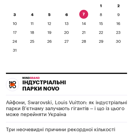
1
2
7
3
4
5
6
8
9
10
11
12
13
14
15
16
17
18
19
20
21
22
23
24
25
26
27
28
29
30
31
MIND
BRAND
ІНДУСТРІАЛЬНІ
ПАРКИ NOVO
Айфони, Swarovski, Louis Vuitton: як індустріальні
парки В’єтнаму залучають гігантів – і що із цього
може перейняти Україна
Три неочевидні причини рекордної кількості