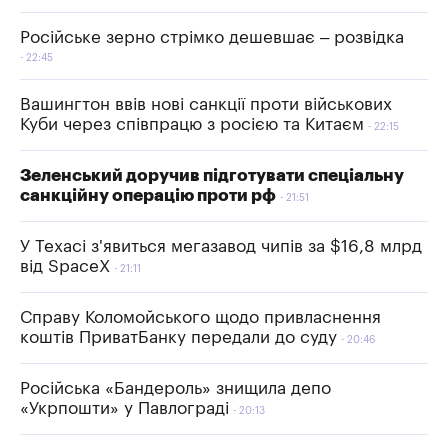
Російське зерно стрімко дешевшає – розвідка
22:45
Вашингтон ввів нові санкції проти військових
Куби через співпрацю з росією та Китаєм
22:15
Зеленський доручив підготувати спеціальну
санкційну операцію проти рф
21:51
У Техасі з'явиться мегазавод чипів за $16,8 млрд
від SpaceX
21:11
Справу Коломойського щодо привласнення
коштів ПриватБанку передали до суду
20:46
Російська «Бандероль» знищила депо
«Укрпошти» у Павлограді
20:13