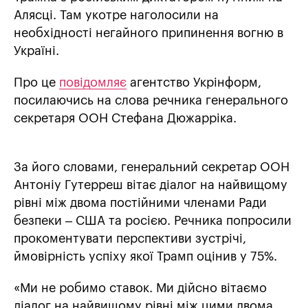
Алясці. Там укотре наголосили на
необхідності негайного припинення вогню в
Україні.
Про це
повідомляє
агентство Укрінформ,
посилаючись на слова речника генерального
секретаря ООН Стефана Дюжарріка.
За його словами, генеральний секретар ООН
Антоніу Гутерреш вітає діалог на найвищому
рівні між двома постійними членами Ради
безпеки – США та росією. Речника попросили
прокоментувати перспективи зустрічі,
ймовірність успіху якої Трамп оцінив у 75%.
«Ми не робимо ставок. Ми дійсно вітаємо
діалог на найвищому рівні між цими двома