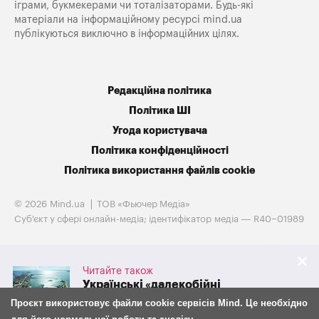
іграми, букмекерами чи тоталізаторами. Будь-які
матеріали на інформаційному ресурсі mind.ua
публікуються виключно в інформаційних цілях.
Редакційна політика
Політика ШІ
Угода користувача
Політика конфіденційності
Політика використання файлів cookie
© 2026 Mind.ua
ТОВ «Фьючер Медiа»
Cуб'єкт у сфері онлайн-медіа; ідентифікатор медіа — R40−01989
Читайте також
Українські «далекобійні
санкції» обвалили експорт
Проєкт використовує файли cookie сервісів Mind. Це необхідно
російського зерна на 38%