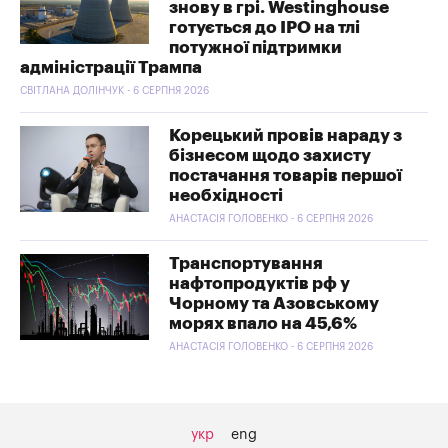
знову в грі. Westinghouse
готується до IPO на тлі
потужної підтримки
адміністрації Трампа
СВІТЛАНА ДОЛІНЧУК - 6 СЕРПНЯ 2026
Корецький провів нараду з
бізнесом щодо захисту
постачання товарів першої
необхідності
АНАСТАСІЯ ГОЛОВЕНКО - 6 СЕРПНЯ 2026
Транспортування
нафтопродуктів рф у
Чорному та Азовському
морях впало на 45,6%
АНАСТАСІЯ ГОЛОВЕНКО - 6 СЕРПНЯ 2026
укр
eng