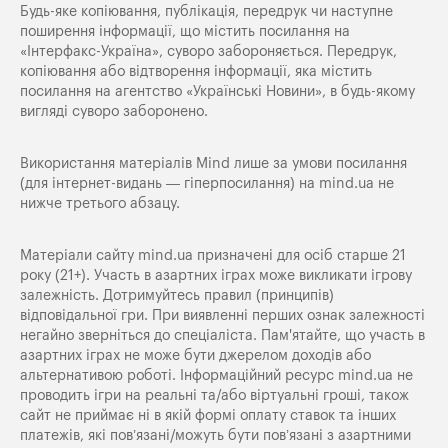
Будь-яке копiювання, публiкацiя, передрук чи наступне
поширення iнформацiї, що мiстить посилання на
«Iнтерфакс-Україна», суворо забороняється. Передрук,
копіювання або відтворення інформації, яка містить
посилання на агентство «Українські Новини», в будь-якому
вигляді суворо заборонено.
Використання матеріалів Mind лише за умови посилання
(для інтернет-видань — гіперпосилання) на
mind.ua
не
нижче третього абзацу.
Матеріали сайту mind.ua призначені для осіб старше 21
року (21+). Участь в азартних іграх може викликати ігрову
залежність. Дотримуйтесь правил (принципів)
відповідальної гри. При виявленні перших ознак залежності
негайно зверніться до спеціаліста. Пам'ятайте, що участь в
азартних іграх не може бути джерелом доходів або
альтернативою роботі. Інформаційний ресурс mind.ua не
проводить ігри на реальні та/або віртуальні гроші, також
сайт не приймає ні в якій формі оплату ставок та інших
платежів, які пов’язані/можуть бути пов’язані з азартними