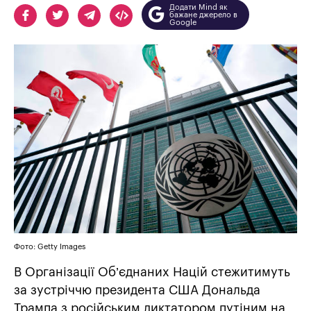
Додати Mind як
бажане джерело в
Google
Фото: Getty Images
В Організації Об’єднаних Націй стежитимуть
за зустріччю президента США Дональда
Трампа з російським диктатором путіним на