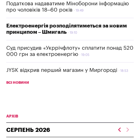
Податкова надаватиме Міноборони інформацію
про чоловіків 18–60 років
19:49
Електроенергія розподілятиметься за новим
принципом – Шмигаль
19:10
Суд присудив «Укррічфлоту» сплатити понад 520
000 грн за електроенергію
19:05
JYSK відкрив перший магазин у Миргороді
18:53
ВСІ НОВИНИ
АРХІВ
СЕРПЕНЬ
2026