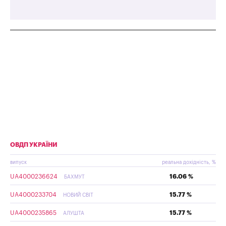
ОВДП УКРАЇНИ
випуск
реальна дохідність, %
UA4000236624
16.06 %
БАХМУТ
UA4000233704
15.77 %
НОВИЙ СВІТ
UA4000235865
15.77 %
АЛУШТА