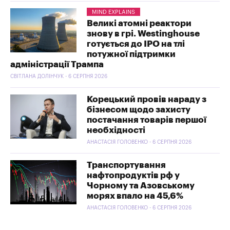
MIND EXPLAINS
Великі атомні реактори
знову в грі. Westinghouse
готується до IPO на тлі
потужної підтримки
адміністрації Трампа
СВІТЛАНА ДОЛІНЧУК - 6 СЕРПНЯ 2026
Корецький провів нараду з
бізнесом щодо захисту
постачання товарів першої
необхідності
АНАСТАСІЯ ГОЛОВЕНКО - 6 СЕРПНЯ 2026
Транспортування
нафтопродуктів рф у
Чорному та Азовському
морях впало на 45,6%
АНАСТАСІЯ ГОЛОВЕНКО - 6 СЕРПНЯ 2026