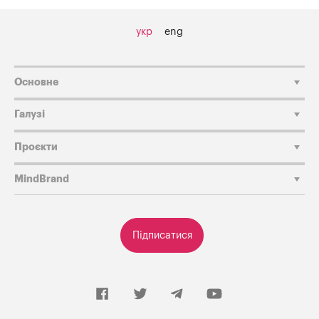
укр
eng
Основне
Галузі
Проєкти
MindBrand
Підписатися