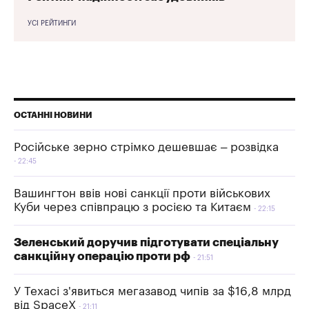
УСІ РЕЙТИНГИ
ОСТАННІ НОВИНИ
Російське зерно стрімко дешевшає – розвідка
22:45
Вашингтон ввів нові санкції проти військових
Куби через співпрацю з росією та Китаєм
22:15
Зеленський доручив підготувати спеціальну
санкційну операцію проти рф
21:51
У Техасі з'явиться мегазавод чипів за $16,8 млрд
від SpaceX
21:11