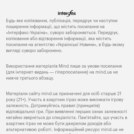
Будь-яке копiювання, публiкацiя, передрук чи наступне
поширення iнформацiї, що мiстить посилання на
«Iнтерфакс-Україна», суворо забороняється. Передрук,
копіювання або відтворення інформації, яка містить
посилання на агентство «Українські Новини», в будь-якому
вигляді суворо заборонено.
Використання матеріалів Mind лише за умови посилання
(для інтернет-видань — гіперпосилання) на
mind.ua
не
нижче третього абзацу.
Матеріали сайту mind.ua призначені для осіб старше 21
року (21+). Участь в азартних іграх може викликати ігрову
залежність. Дотримуйтесь правил (принципів)
відповідальної гри. При виявленні перших ознак залежності
негайно зверніться до спеціаліста. Пам'ятайте, що участь в
азартних іграх не може бути джерелом доходів або
альтернативою роботі. Інформаційний ресурс mind.ua не