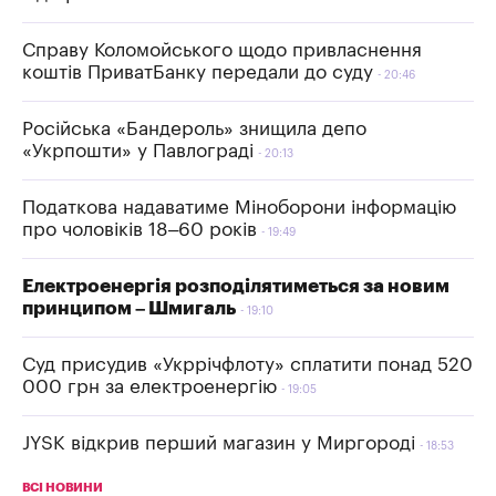
Справу Коломойського щодо привласнення
коштів ПриватБанку передали до суду
20:46
Російська «Бандероль» знищила депо
«Укрпошти» у Павлограді
20:13
Податкова надаватиме Міноборони інформацію
про чоловіків 18–60 років
19:49
Електроенергія розподілятиметься за новим
принципом – Шмигаль
19:10
Суд присудив «Укррічфлоту» сплатити понад 520
000 грн за електроенергію
19:05
JYSK відкрив перший магазин у Миргороді
18:53
ВСІ НОВИНИ