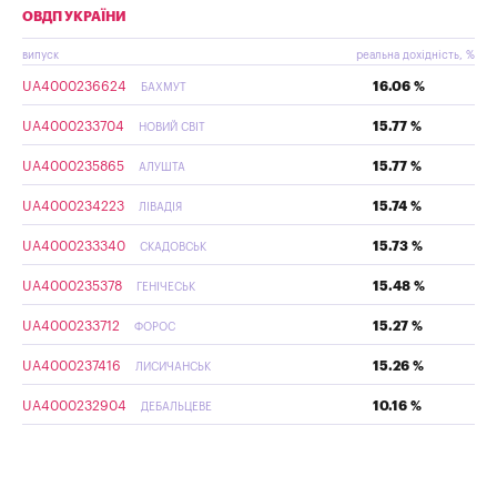
ОВДП УКРАЇНИ
випуск
реальна дохідність, %
UA4000236624
16.06 %
БАХМУТ
UA4000233704
15.77 %
НОВИЙ СВІТ
UA4000235865
15.77 %
АЛУШТА
UA4000234223
15.74 %
ЛІВАДІЯ
UA4000233340
15.73 %
СКАДОВСЬК
UA4000235378
15.48 %
ГЕНІЧЕСЬК
UA4000233712
15.27 %
ФОРОС
UA4000237416
15.26 %
ЛИСИЧАНСЬК
UA4000232904
10.16 %
ДЕБАЛЬЦЕВЕ