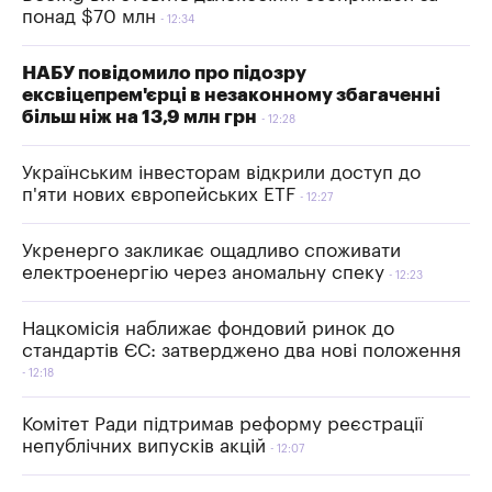
понад $70 млн
12:34
НАБУ повідомило про підозру
ексвіцепрем'єрці в незаконному збагаченні
більш ніж на 13,9 млн грн
12:28
Українським інвесторам відкрили доступ до
п'яти нових європейських ETF
12:27
Укренерго закликає ощадливо споживати
електроенергію через аномальну спеку
12:23
Нацкомісія наближає фондовий ринок до
стандартів ЄС: затверджено два нові положення
12:18
Комітет Ради підтримав реформу реєстрації
непублічних випусків акцій
12:07