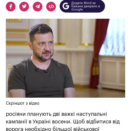
Додати Mind як
бажане джерело в
Google
Скріншот з відео
росіяни планують дві важкі наступальні
кампанії в Україні восени. Щоб відбитися від
ворога необхідно більшої військової