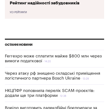
Рейтинг надійності забудовників
УСІ РЕЙТИНГИ
ОСТАННІ НОВИНИ
Ferrexpo може сплатити майже $800 млн через
вимоги податкової
14:20
Через атаку рф знищено складські приміщення
логістичного партнера Bosch Ukraine
13:28
НКЦПФР поповнила перелік SCAM-проєктів:
додали ще три платформи
12:38
Boeing виготовить далекобійні боєприпаси за