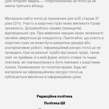
(для інтернет-видань — гіперпосилання) на
mind.ua
не
нижче третього абзацу.
Матеріали сайту mind.ua призначені для осіб старше 21
року (21+). Участь в азартних іграх може викликати ігрову
залежність. Дотримуйтесь правил (принципів)
відповідальної гри. При виявленні перших ознак залежності
негайно зверніться до спеціаліста. Пам'ятайте, що участь в
азартних іграх не може бути джерелом доходів або
альтернативою роботі. Інформаційний ресурс mind.ua не
проводить ігри на реальні та/або віртуальні гроші, також
сайт не приймає ні в якій формі оплату ставок та інших
платежів, які пов’язані/можуть бути пов’язані з азартними
іграми, букмекерами чи тоталізаторами. Будь-які
матеріали на інформаційному ресурсі mind.ua
публікуються виключно в інформаційних цілях.
Редакційна політика
Політика ШІ