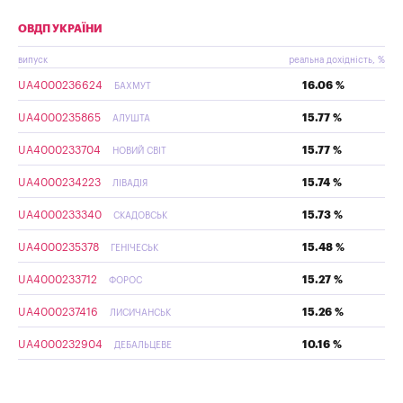
ОВДП УКРАЇНИ
випуск
реальна дохідність, %
UA4000236624
16.06 %
БАХМУТ
UA4000235865
15.77 %
АЛУШТА
UA4000233704
15.77 %
НОВИЙ СВІТ
UA4000234223
15.74 %
ЛІВАДІЯ
UA4000233340
15.73 %
СКАДОВСЬК
UA4000235378
15.48 %
ГЕНІЧЕСЬК
UA4000233712
15.27 %
ФОРОС
UA4000237416
15.26 %
ЛИСИЧАНСЬК
UA4000232904
10.16 %
ДЕБАЛЬЦЕВЕ