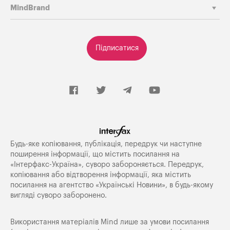
MindBrand
Підписатися
Будь-яке копiювання, публiкацiя, передрук чи наступне
поширення iнформацiї, що мiстить посилання на
«Iнтерфакс-Україна», суворо забороняється. Передрук,
копіювання або відтворення інформації, яка містить
посилання на агентство «Українські Новини», в будь-якому
вигляді суворо заборонено.
Використання матеріалів Mind лише за умови посилання