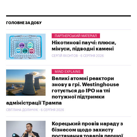
ГОЛОВНЕ ЗА ДОБУ
ПАРТНЕРСЬКИЙ МАТЕРІАЛ
Нікотинові паучі: плюси,
мінуси, підводні камені
СЕРГІЙ ЯХОНТОВ - 6 СЕРПНЯ 2026
MIND EXPLAINS
Великі атомні реактори
знову в грі. Westinghouse
готується до IPO на тлі
потужної підтримки
адміністрації Трампа
СВІТЛАНА ДОЛІНЧУК - 6 СЕРПНЯ 2026
Корецький провів нараду з
бізнесом щодо захисту
постачання товарів першої