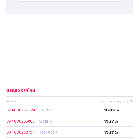
ОВДП УКРАЇНИ
випуск
реальна дохідність, %
UA4000236624
16.06 %
БАХМУТ
UA4000235865
15.77 %
АЛУШТА
UA4000233704
15.77 %
НОВИЙ СВІТ