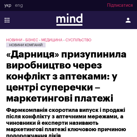
укр
eng
Підписатися
НОВИНИ
БІЗНЕС
МЕДИЦИНА
СУСПІЛЬСТВО
НОВИНИ КОМПАНІЙ
«Дарниця» призупинила
виробництво через
конфлікт з аптеками: у
центрі суперечки –
маркетингові платежі
Фармкомпанія скоротила випуск і продажі
після конфлікту з аптечними мережами, а
чиновники й експерти називають
маркетингові платежі ключовою причиною
подорожчання ліків