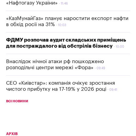
«Нафтогазу України»
11:46
«КазМунайГаз» планує наростити експорт нафти
в обхід росії на 31%
10:03
ФДМУ розпочав аудит складських приміщень
для постраждалого від обстрілів бізнесу
10:00
Внаслідок нічної атаки рф пошкоджено
розподільчі центри мережі «Фора»
09:49
СЕО «Київстар»: компанія очікує зростання
чистого прибутку на 17-19% у 2026 році
09:41
ВСІ НОВИНИ
АРХІВ