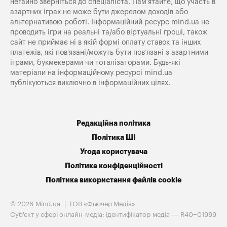
негайно зверніться до спеціаліста. Пам'ятайте, що участь в
азартних іграх не може бути джерелом доходів або
альтернативою роботі. Інформаційний ресурс mind.ua не
проводить ігри на реальні та/або віртуальні гроші, також
сайт не приймає ні в якій формі оплату ставок та інших
платежів, які пов’язані/можуть бути пов’язані з азартними
іграми, букмекерами чи тоталізаторами. Будь-які
матеріали на інформаційному ресурсі mind.ua
публікуються виключно в інформаційних цілях.
Редакційна політика
Політика ШІ
Угода користувача
Політика конфіденційності
Політика використання файлів cookie
© 2026 Mind.ua
ТОВ «Фьючер Медiа»
Cуб'єкт у сфері онлайн-медіа; ідентифікатор медіа — R40−01989