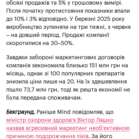
обсязі продажів та 5% у грошовому вимірі.
Після початку протистояння показники впали
до 10% і 3% відповідно. У березні 2025 року
виробництво зупиняли на три тижні, з червня
– на довший період. Продажі компанії
скоротилися на 30–50%.
Завдяки забороні маркетингових договорів
компанія зекономила близько 151 млн грн на
місяць, однак зі 100 популярних препаратів
знизила ціни лише на 20. На їх здешевлення
пішло 73,7 млн грн, тоді як решта економії не
була передана споживачам.
Бекграунд.
Раніше Mind повідомляв, що
міністр охорони здоров’я Віктор Ляшко
назвав агресивний маркетинг необ’єктивною
причиною подорожчання ліків
. За його