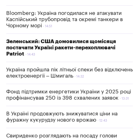
Bloomberg: Україна погодилася не атакувати
Каспійський трубопровід та окремі танкери в
Чорному морі
14:51
Зеленський: США домовилися щомісяця
постачати Україні ракети-перехоплювачі
Patriot
14:43
Україна пройшла пік літньої спеки без відключень
електроенергії – Шмигаль
14:32
Фонд підтримки енергетики України у 2025 році
профінансував 250 із 398 схвалених заявок
13:31
В Україні продовжують знижуватися ціни на
фуражну кукурудзу нового врожаю
12:43
Свириденко розглядають на посаду голови