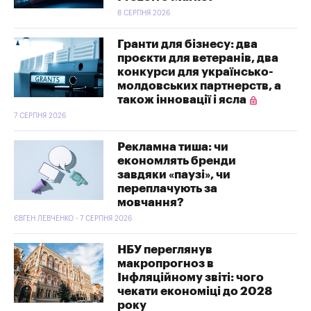
8 СЕРПНЯ 2026
Гранти для бізнесу: два
проєкти для ветеранів, два
конкурси для українсько-
молдовських партнерств, а
також інновації і ясла
7 СЕРПНЯ 2026
Рекламна тиша: чи
економлять бренди
завдяки «паузі», чи
переплачують за
мовчання?
ЄВГЕН ЛЕВЧЕНКО - 7 СЕРПНЯ 2026
НБУ переглянув
макропрогноз в
Інфляційному звіті: чого
чекати економіці до 2028
року