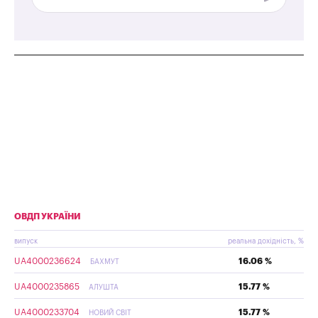
ОВДП УКРАЇНИ
випуск
реальна дохідність, %
UA4000236624
16.06 %
БАХМУТ
UA4000235865
15.77 %
АЛУШТА
UA4000233704
15.77 %
НОВИЙ СВІТ