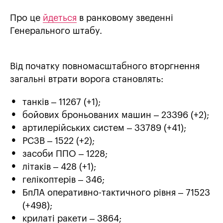
Про це
йдеться
в ранковому зведенні
Генерального штабу.
Від початку повномасштабного вторгнення
загальні втрати ворога становлять:
танків – 11267 (+1);
бойових броньованих машин – 23396 (+2);
артилерійських систем – 33789 (+41);
РСЗВ – 1522 (+2);
засоби ППО – 1228;
літаків – 428 (+1);
гелікоптерів – 346;
БпЛА оперативно-тактичного рівня – 71523
(+498);
крилаті ракети – 3864;