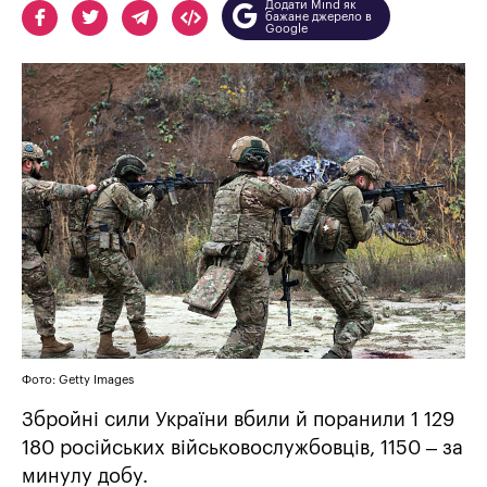
Додати Mind як
бажане джерело в
Google
Фото: Getty Images
Збройні сили України вбили й поранили 1 129
180 російських військовослужбовців, 1150 – за
минулу добу.