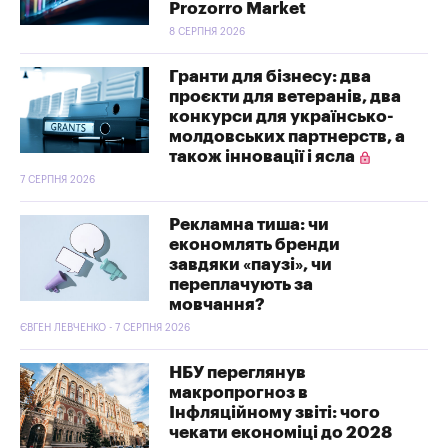
Prozorro Market
8 СЕРПНЯ 2026
Гранти для бізнесу: два
проєкти для ветеранів, два
конкурси для українсько-
молдовських партнерств, а
також інновації і ясла
7 СЕРПНЯ 2026
Рекламна тиша: чи
економлять бренди
завдяки «паузі», чи
переплачують за
мовчання?
ЄВГЕН ЛЕВЧЕНКО - 7 СЕРПНЯ 2026
НБУ переглянув
макропрогноз в
Інфляційному звіті: чого
чекати економіці до 2028