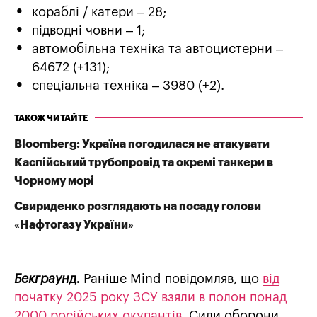
кораблі / катери – 28;
підводні човни – 1;
автомобільна техніка та автоцистерни –
64672 (+131);
спеціальна техніка – 3980 (+2).
ТАКОЖ ЧИТАЙТЕ
Bloomberg: Україна погодилася не атакувати
Каспійський трубопровід та окремі танкери в
Чорному морі
Свириденко розглядають на посаду голови
«Нафтогазу України»
Бекграунд.
Раніше Mind повідомляв, що
від
початку 2025 року ЗСУ взяли в полон понад
2000 російських окупантів
. Сили оборони