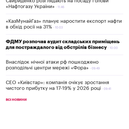
Свириденко розглядають на посаду голови
«Нафтогазу України»
11:46
«КазМунайГаз» планує наростити експорт нафти
в обхід росії на 31%
10:03
ФДМУ розпочав аудит складських приміщень
для постраждалого від обстрілів бізнесу
10:00
Внаслідок нічної атаки рф пошкоджено
розподільчі центри мережі «Фора»
09:49
СЕО «Київстар»: компанія очікує зростання
чистого прибутку на 17-19% у 2026 році
09:41
ВСІ НОВИНИ