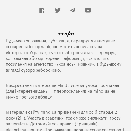
Будь-яке копiювання, публiкацiя, передрук чи наступне
поширення iнформацiї, що мiстить посилання на
«Iнтерфакс-Україна», суворо забороняється. Передрук,
копіювання або відтворення інформації, яка містить
посилання на агентство «Українські Новини», в будь-якому
вигляді суворо заборонено.
Використання матеріалів Mind лише за умови посилання
(для інтернет-видань — гіперпосилання) на
mind.ua
не
нижче третього абзацу.
Матеріали сайту mind.ua призначені для осіб старше 21
року (21+). Участь в азартних іграх може викликати ігрову
залежність. Дотримуйтесь правил (принципів)
відповідальної гри. При виявленні перших ознак залежності