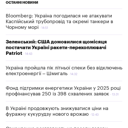
ОСТАННІ НОВИНИ
Bloomberg: Україна погодилася не атакувати
Каспійський трубопровід та окремі танкери в
Чорному морі
14:51
Зеленський: США домовилися щомісяця
постачати Україні ракети-перехоплювачі
Patriot
14:43
Україна пройшла пік літньої спеки без відключень
електроенергії – Шмигаль
14:32
Фонд підтримки енергетики України у 2025 році
профінансував 250 із 398 схвалених заявок
13:31
В Україні продовжують знижуватися ціни на
фуражну кукурудзу нового врожаю
12:43