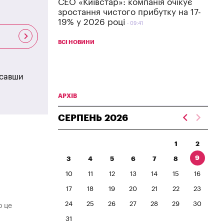
СЕО «Київстар»: компанія очікує
зростання чистого прибутку на 17-
19% у 2026 році
09:41
ВСІ НОВИНИ
исавши
АРХІВ
СЕРПЕНЬ
2026
1
2
9
3
4
5
6
7
8
10
11
12
13
14
15
16
17
18
19
20
21
22
23
24
25
26
27
28
29
30
о це
31