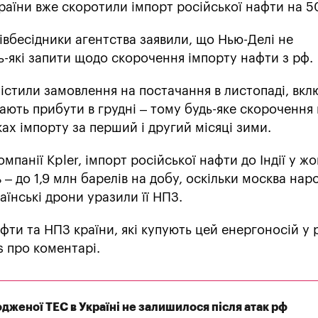
раїни вже скоротили імпорт російської нафти на 5
івбесідники агентства заявили, що Нью-Делі не
-які запити щодо скорочення імпорту нафти з рф.
істили замовлення на постачання в листопаді, вкл
ають прибути в грудні – тому будь-яке скорочення
ах імпорту за перший і другий місяці зими.
мпанії Kpler, імпорт російської нафти до Індії у жо
– до 1,9 млн барелів на добу, оскільки москва на
раїнські дрони уразили її НПЗ.
фти та НПЗ країни, які купують цей енергоносій у 
s про коментарі.
женої ТЕС в Україні не залишилося після атак рф