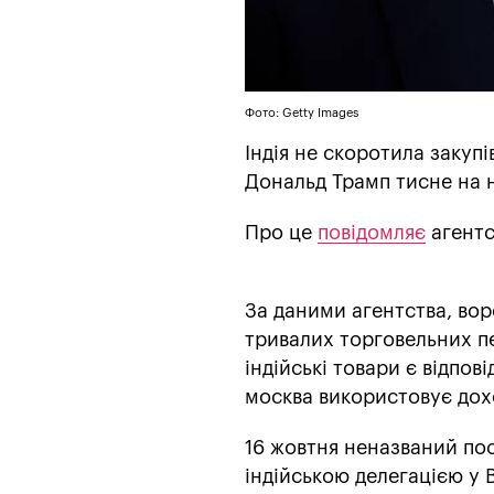
Фото: Getty Images
Індія не скоротила закуп
Дональд Трамп тисне на н
Про це
повідомляє
агентс
За даними агентства, во
тривалих торговельних пе
індійські товари є відпов
москва використовує дохо
16 жовтня неназваний пос
індійською делегацією у