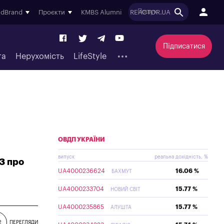
ndBrand
Проєкти
KMBS Alumni
REACTOR.UA
Підписатися
та
Нерухомість
LifeStyle
ОВДП УКРАЇНИ
випуск
реальна дохідність, %
ПЗ про
UA4000236624
16.06 %
БАХМУТ
UA4000233704
15.77 %
НОВИЙ СВІТ
UA4000235865
15.77 %
АЛУШТА
2
ПЕРЕГЛЯДИ