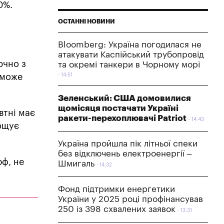
0%.
ОСТАННІ НОВИНИ
Bloomberg: Україна погодилася не
атакувати Каспійський трубопровід
ючно з
та окремі танкери в Чорному морі
 може
14:51
Зеленський: США домовилися
щомісяця постачати Україні
втні має
ракети-перехоплювачі Patriot
14:43
рощує
Україна пройшла пік літньої спеки
без відключень електроенергії –
рф, не
Шмигаль
14:32
Фонд підтримки енергетики
України у 2025 році профінансував
250 із 398 схвалених заявок
13:31