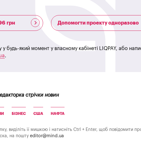
96 грн
Допомогти проекту одноразово
у у будь-який момент у власному кабінеті LIQPAY, або нап
ua
.
редакторка стрічки новин
НИ
БІЗНЕС
США
НАФТА
у, виділіть її мишкою і натисніть Ctrl + Enter, щоб повідомити пр
аска, на пошту
editor@mind.ua