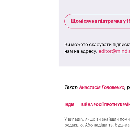
Щомісячна підтримка у 1
Ви можете скасувати підписк
нам на адресу:
editor@mind.
Текст:
Анастасія Головенко
, 
ІНДІЯ
ВІЙНА РОСІЇ ПРОТИ УКРАЇ
У випадку, якщо ви знайшли помилк
редакцію. Або надішліть, будь-л