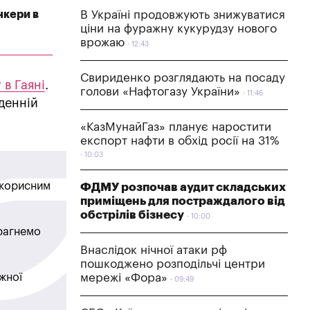
нкери в
В Україні продовжують знижуватися
ціни на фуражну кукурудзу нового
врожаю
12:43
Свириденко розглядають на посаду
 в Гаяні
.
голови «Нафтогазу України»
11:46
денній
«КазМунайГаз» планує наростити
експорт нафти в обхід росії на 31%
10:03
в корисним
ФДМУ розпочав аудит складських
приміщень для постраждалого від
обстрілів бізнесу
10:00
прагнемо
Внаслідок нічної атаки рф
пошкоджено розподільчі центри
жної
мережі «Фора»
09:49