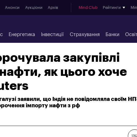
Анонси
Аукціони
Архів
Mind Club
Рейтинги
Mi
ес
Енергетика
Інвестиції
Страхування
Банки
Осві
корочувала закупівлі
 нафти, як цього хоче
uters
галузі заявили, що Індія не повідомляла своїм Н
орочення імпорту нафти з рф
176