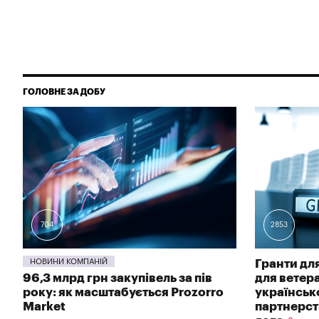
ГОЛОВНЕ ЗА ДОБУ
704
2853
НОВИНИ КОМПАНІЙ
Гранти для
96,3 млрд грн закупівель за пів
для ветер
року: як масштабується Prozorro
українсь
Market
партнерств