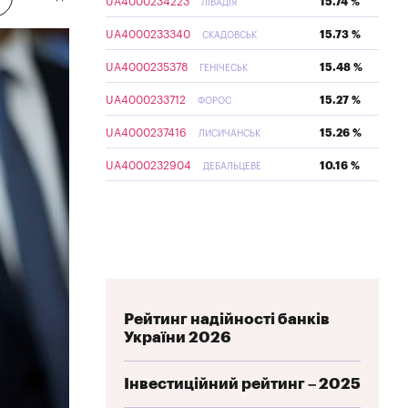
UA4000234223
15.74 %
ЛІВАДІЯ
UA4000233340
15.73 %
СКАДОВСЬК
UA4000235378
15.48 %
ГЕНІЧЕСЬК
UA4000233712
15.27 %
ФОРОС
UA4000237416
15.26 %
ЛИСИЧАНСЬК
UA4000232904
10.16 %
ДЕБАЛЬЦЕВЕ
Рейтинг надійності банків
України 2026
Інвестиційний рейтинг – 2025