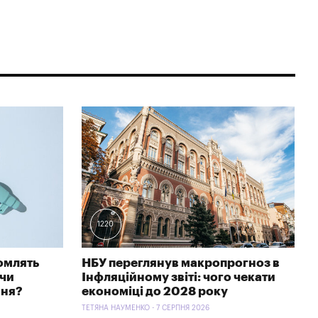
1220
омлять
НБУ переглянув макропрогноз в
 чи
Інфляційному звіті: чого чекати
ння?
економіці до 2028 року
ТЕТЯНА НАУМЕНКО - 7 СЕРПНЯ 2026