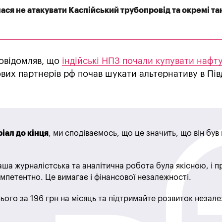
ася не атакувати Каспійський трубопровід та окремі та
овідомляв, що
індійські НПЗ почали купувати нафту
вих партнерів рф почав шукати альтернативу в Пів
іал до кінця
, ми сподіваємось, що це значить, що він бу
ша журналістська та аналітична робота була якісною, і 
мпетентно. Це вимагає і фінансової незалежності.
ього за 196 грн на місяць та підтримайте розвиток незале