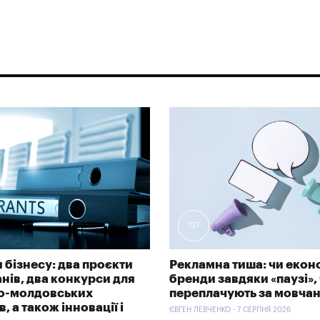
727
 бізнесу: два проєкти
Рекламна тиша: чи екон
анів, два конкурси для
бренди завдяки «паузі»,
ко-молдовських
переплачують за мовча
, а також інновації і
ЄВГЕН ЛЕВЧЕНКО - 7 СЕРПНЯ 2026