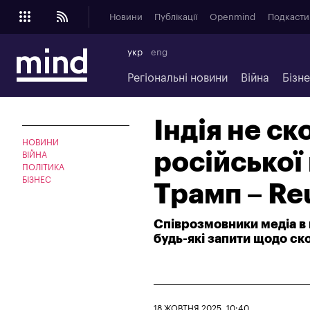
Новини
Публікації
Openmind
Подкасти
укр
eng
Регіональні новини
Війна
Бізн
Індія не с
НОВИНИ
російської
ВІЙНА
ПОЛІТИКА
БІЗНЕС
Трамп – Re
Співрозмовники медіа в 
будь-які запити щодо ск
18 ЖОВТНЯ 2025, 10:40