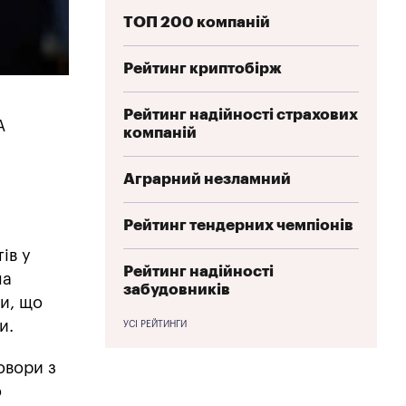
ТОП 200 компаній
Рейтинг криптобірж
Рейтинг надійності страхових
А
компаній
Аграрний незламний
Рейтинг тендерних чемпіонів
ів у
Рейтинг надійності
на
забудовників
ли, що
и.
УСІ РЕЙТИНГИ
овори з
о