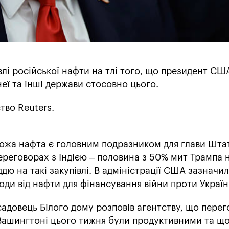
івлі російської нафти на тлі того, що президент СШ
еї та інші держави стосовно цього.
тво Reuters.
рожа нафта є головним подразником для глави Штат
реговорах з Індією – половина з 50% мит Трампа 
іддю на такі закупівлі. В адміністрації США зазначи
ди від нафти для фінансування війни проти Україн
адовець Білого дому розповів агентству, що перег
 Вашингтоні цього тижня були продуктивними та щ