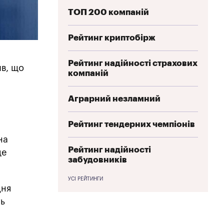
ТОП 200 компаній
Рейтинг криптобірж
Рейтинг надійності страхових
ив, що
компаній
Аграрний незламний
Рейтинг тендерних чемпіонів
на
Рейтинг надійності
це
забудовників
УСІ РЕЙТИНГИ
Дня
ть