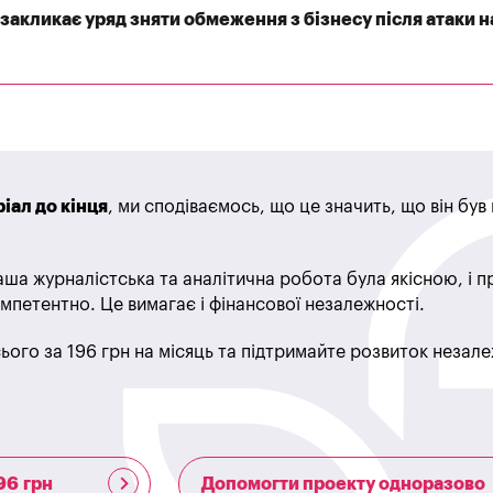
закликає уряд зняти обмеження з бізнесу після атаки н
іал до кінця
, ми сподіваємось, що це значить, що він бу
ша журналістська та аналітична робота була якісною, і 
мпетентно. Це вимагає і фінансової незалежності.
ього за 196 грн на місяць та підтримайте розвиток незале
96 грн
Допомогти проекту одноразово