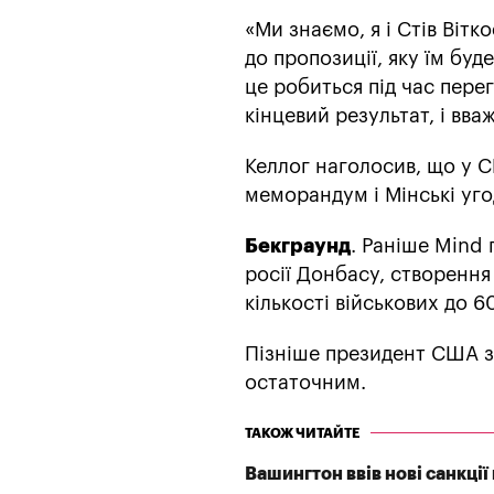
«Ми знаємо, я і Стів Вітк
до пропозиції, яку їм буд
це робиться під час пере
кінцевий результат, і вва
Келлог наголосив, що у С
меморандум і Мінські уго
Бекграунд
. Раніше Mind
росії Донбасу, створення
кількості військових до 6
Пізніше президент США з
остаточним.
ТАКОЖ ЧИТАЙТЕ
Вашингтон ввів нові санкці