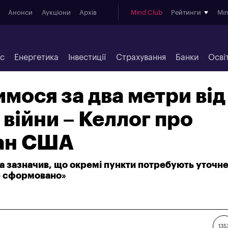
Анонси
Аукціони
Архів
Mind Club
Рейтинги
Mi
ес
Енергетика
Інвестиції
Страхування
Банки
Осві
мося за два метри від
 війни – Келлог про
ан США
 зазначив, що окремі пункти потребують уточне
е сформовано»
135