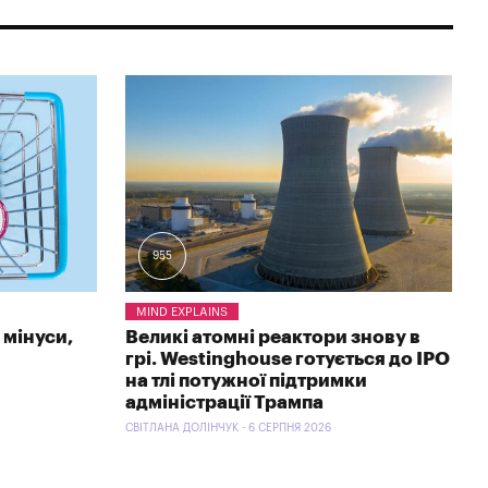
955
MIND EXPLAINS
 мінуси,
Великі атомні реактори знову в
грі. Westinghouse готується до IPO
на тлі потужної підтримки
адміністрації Трампа
СВІТЛАНА ДОЛІНЧУК - 6 СЕРПНЯ 2026