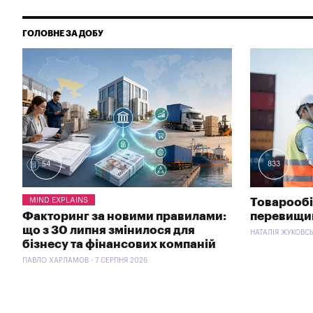
ГОЛОВНЕ ЗА ДОБУ
54
833
MIND EXPLAINS
Товарообіг
Факторинг за новими правилами:
перевищи
що з 30 липня змінилося для
НАТАЛІЯ ЖУКОВСЬ
бізнесу та фінансових компаній
ПАВЛО ХАРЛАМОВ - 7 СЕРПНЯ 2026