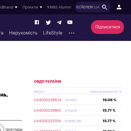
ndBrand
Проєкти
KMBS Alumni
REACTOR.UA
Підписатися
та
Нерухомість
LifeStyle
ОВДП УКРАЇНИ
випуск
реальна дохідність, %
нь,
UA4000236624
16.06 %
БАХМУТ
UA4000235865
15.77 %
АЛУШТА
UA4000233704
15.77 %
НОВИЙ СВІТ
3
ПЕРЕГЛЯДИ