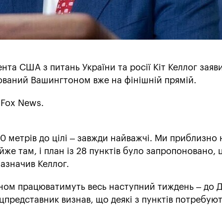
та США з питань України та росії Кіт Келлог заяв
ваний Вашингтоном вже на фінішній прямій.
 Fox News.
0 метрів до цілі – завжди найважчі. Ми приблизно 
же там, і план із 28 пунктів було запропоновано, 
азначив Келлог.
аном працюватимуть весь наступний тиждень – до 
цпредставник визнав, що деякі з пунктів потребую