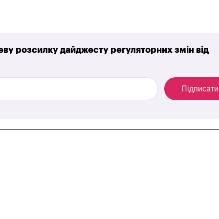
ву розсилку дайджесту регуляторних змін від
Підписати