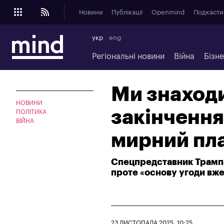
Новини
Публікації
Openmind
Подкасти
укр
eng
Регіональні новини
Війна
Бізн
Ми знаходи
НОВИНИ
закінчення
ПОЛІТИКА
ВІЙНА
мирний пл
Спецпредставник Трампа
проте «основу угоди вж
23 ЛИСТОПАДА 2025, 10:25