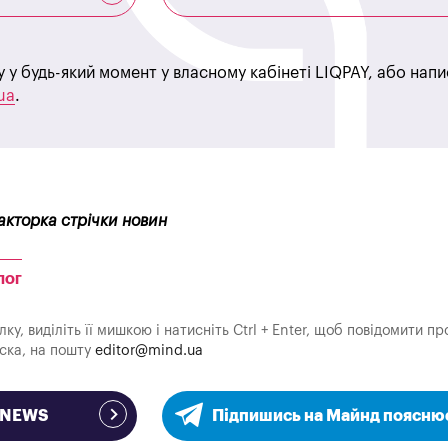
у у будь-який момент у власному кабінеті LIQPAY, або нап
ua
.
акторка стрічки новин
ЛЛОГ
у, виділіть її мишкою і натисніть Ctrl + Enter, щоб повідомити пр
аска, на пошту
editor@mind.ua
e NEWS
Підпишись на Майнд поясню