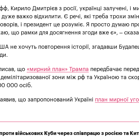
офф, Кирило Дмитрієв з росії, українці залучені, і 
е дуже важко відхилити. Є речі, які треба трохи змі
говорів, і президент це розуміє. Я просто думаю пр
жаю, що рамки для досягнення згоди вже є», – сказав
ША не хочуть повторення історії, згадавши Будап
ди.
 писав, що
«мирний план» Трампа
передбачає пере
 демілітаризованої зони між рф та Україною та ск
00 000 осіб.
аявив, що запропонований Україні
план мирної уг
ї проти військових Куби через співпрацю з росією та Ки