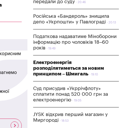
передали до суду
20:46
а
Російська «Бандероль» знищила
депо «Укрпошти» у Павлограді
20:13
Податкова надаватиме Міноборони
інформацію про чоловіків 18–60
років
19:49
в корисним
Електроенергія
розподілятиметься за новим
прагнемо
принципом – Шмигаль
19:10
Суд присудив «Укррічфлоту»
жної
сплатити понад 520 000 грн за
електроенергію
19:05
JYSK відкрив перший магазин у
Миргороді
18:53