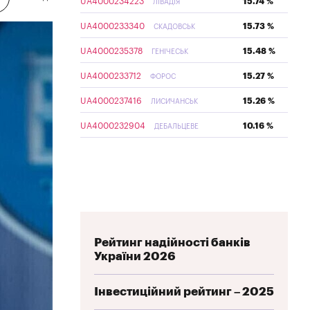
UA4000234223
15.74 %
ЛІВАДІЯ
UA4000233340
15.73 %
СКАДОВСЬК
UA4000235378
15.48 %
ГЕНІЧЕСЬК
UA4000233712
15.27 %
ФОРОС
UA4000237416
15.26 %
ЛИСИЧАНСЬК
UA4000232904
10.16 %
ДЕБАЛЬЦЕВЕ
Рейтинг надійності банків
України 2026
Інвестиційний рейтинг – 2025