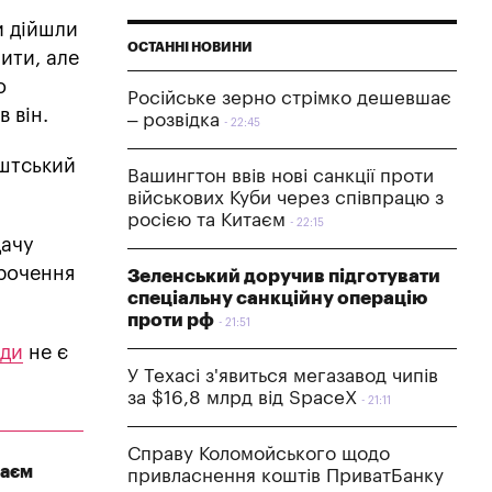
ми дійшли
ОСТАННІ НОВИНИ
нити, але
о
Російське зерно стрімко дешевшає
 він.
– розвідка
22:45
ештський
Вашингтон ввів нові санкції проти
військових Куби через співпрацю з
росією та Китаєм
22:15
дачу
орочення
Зеленський доручив підготувати
спеціальну санкційну операцію
проти рф
21:51
оди
не є
У Техасі з'явиться мегазавод чипів
за $16,8 млрд від SpaceX
21:11
Справу Коломойського щодо
таєм
привласнення коштів ПриватБанку