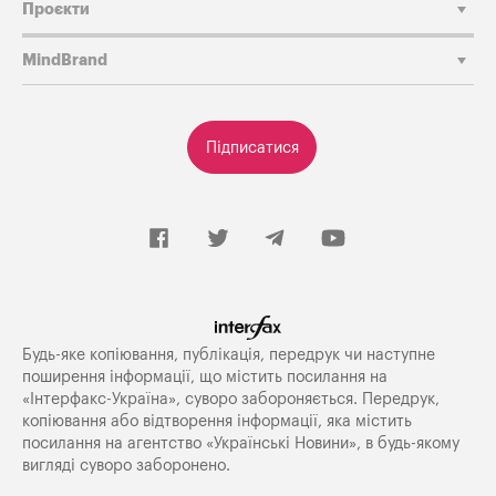
Проєкти
MindBrand
Підписатися
Будь-яке копiювання, публiкацiя, передрук чи наступне
поширення iнформацiї, що мiстить посилання на
«Iнтерфакс-Україна», суворо забороняється. Передрук,
копіювання або відтворення інформації, яка містить
посилання на агентство «Українські Новини», в будь-якому
вигляді суворо заборонено.