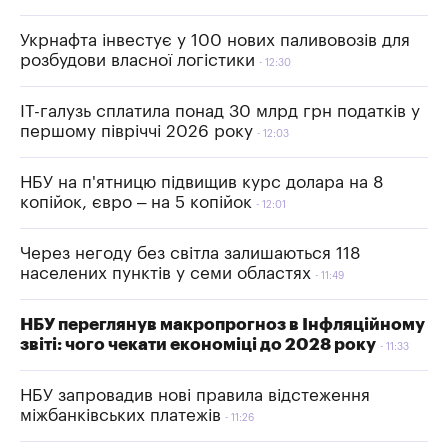
Укрнафта інвестує у 100 нових паливовозів для
розбудови власної логістики
12:30
IT-галузь сплатила понад 30 млрд грн податків у
першому півріччі 2026 року
12:03
НБУ на п'ятницю підвищив курс долара на 8
копійок, євро – на 5 копійок
12:01
Через негоду без світла залишаються 118
населених пунктів у семи областях
11:49
НБУ переглянув макропрогноз в Інфляційному
звіті: чого чекати економіці до 2028 року
11:33
НБУ запровадив нові правила відстеження
міжбанківських платежів
11:26