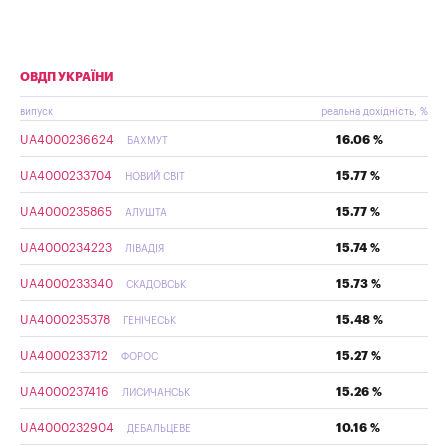
ОВДП УКРАЇНИ
випуск
реальна дохідність, %
UA4000236624
16.06 %
БАХМУТ
UA4000233704
15.77 %
НОВИЙ СВІТ
UA4000235865
15.77 %
АЛУШТА
UA4000234223
15.74 %
ЛІВАДІЯ
UA4000233340
15.73 %
СКАДОВСЬК
UA4000235378
15.48 %
ГЕНІЧЕСЬК
UA4000233712
15.27 %
ФОРОС
UA4000237416
15.26 %
ЛИСИЧАНСЬК
UA4000232904
10.16 %
ДЕБАЛЬЦЕВЕ