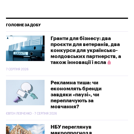
ГОЛОВНЕ ЗА ДОБУ
Гранти для бізнесу: два
проєкти для ветеранів, два
конкурси для українсько-
молдовських партнерств, а
також інновації і ясла
7 СЕРПНЯ 2026
Рекламна тиша: чи
економлять бренди
завдяки «паузі», чи
переплачують за
мовчання?
ЄВГЕН ЛЕВЧЕНКО - 7 СЕРПНЯ 2026
НБУ переглянув
макропрогноз в