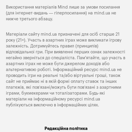
Використання матеріалів Mind лише за умови посилання
(для інтернет-видань — гіперпосилання) на
mind.ua
не
нижче третього абзацу.
Матеріали сайту mind.ua призначені для осіб старше 21
року (21+). Участь в азартних іграх може викликати ігрову
залежність. Дотримуйтесь правил (принципів)
відповідальної гри. При виявленні перших ознак залежності
негайно зверніться до спеціаліста. Пам'ятайте, що участь в
азартних іграх не може бути джерелом доходів або
альтернативою роботі. Інформаційний ресурс mind.ua не
проводить ігри на реальні та/або віртуальні гроші, також
сайт не приймає ні в якій формі оплату ставок та інших
платежів, які пов’язані/можуть бути пов’язані з азартними
іграми, букмекерами чи тоталізаторами. Будь-які
матеріали на інформаційному ресурсі mind.ua
публікуються виключно в інформаційних цілях.
Редакційна політика