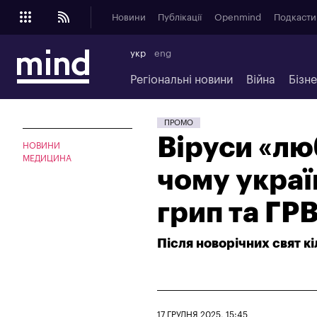
Новини
Публікації
Openmind
Подкасти
укр
eng
Регіональні новини
Війна
Бізн
ПРОМО
Віруси «лю
НОВИНИ
МЕДИЦИНА
чому украї
грип та ГРВ
Після новорічних свят к
17 ГРУДНЯ 2025, 15:45