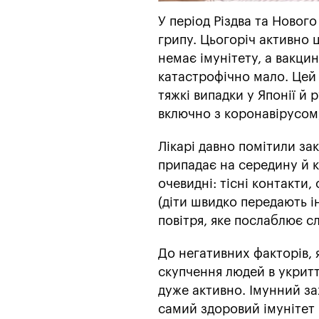
У період Різдва та Нового
грипу. Цьогоріч активно 
немає імунітету, а вакци
катастрофічно мало. Цей 
тяжкі випадки у Японії й
включно з коронавірусо
Лікарі давно помітили зак
припадає на середину й 
очевидні: тісні контакти, 
(діти швидко передають і
повітря, яке послаблює сл
До негативних факторів, 
скупчення людей в укритт
дуже активно. Імунний за
самий здоровий імунітет