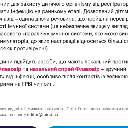
ений для захисту дитячого організму від респірато
лати інфекцію на ранньому етапі. Дозволений дітям
лазід – єдина діюча речовина, що пройшла переві
і імунної системи (це небезпечне явище у вигляд
асового «паралічу» імунної системи, яке може ви
имуляторів, до яких насправді відноситься більшіс
ся як противірусні).
одини підійдуть засоби, що мають локальний прот
Флавовір
та
назальний спрей Флавовір
– зручний
т» від інфекції, особливо після контактів із великою
рими на ГРВІ чи грип.
у, виділіть її мишкою і натисніть Ctrl + Enter, щоб повідомити пр
аска, на пошту
editor@mind.ua