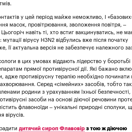
мів.
нтактів у цей період майже неможливо, І «базових
іння масок, провітрювання, зволоження повітря, –
Цьогоріч навіть ті, хто встиг вакцинуватись, не м
: мутації вірусу H3N2 відбулись вже після початку
е, її актуальна версія не забезпечує належного за
сологи в цих умовах віддають лідерство у боротьбі 
паратам прямої противірусної дії. Які бажано вкл
и, адже противірусну терапію необхідно починати
ахворювання. Серед «сімейних» засобів, тобто таки
членами родини з урахуванням їхньої безпечності,
ротивірусні засоби на основі діючої речовини прот
містить флавоноїди – унікальні природні сполуки, щ
 вірусів.
орадити
дитячий сироп Флавовір
з тою ж діючою