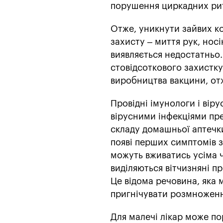
порушення циркадних рит
Отже, уникнути зайвих ко
захисту – миття рук, нос
виявляється недостатньо. 
стовідсоткового захистку
виробництва вакцини, отж
Провідні імунологи і віру
вірусними інфекціями пре
складу домашньої аптечк
появі перших симптомів з
можуть вживатись усіма 
виділяються вітчизняні п
Це відома речовина, яка 
пригнічувати розмноження
Для малечі лікар може п