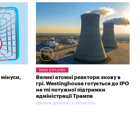
1015
MIND EXPLAINS
 мінуси,
Великі атомні реактори знову в
грі. Westinghouse готується до IPO
на тлі потужної підтримки
адміністрації Трампа
СВІТЛАНА ДОЛІНЧУК - 6 СЕРПНЯ 2026