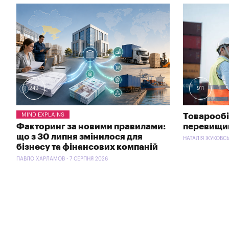
249
911
MIND EXPLAINS
Товарообіг
Факторинг за новими правилами:
перевищи
що з 30 липня змінилося для
НАТАЛІЯ ЖУКОВСЬ
бізнесу та фінансових компаній
ПАВЛО ХАРЛАМОВ - 7 СЕРПНЯ 2026