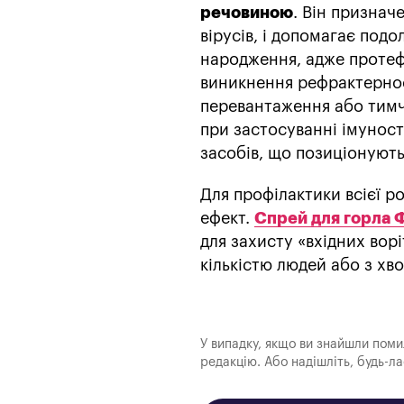
речовиною
. Він признач
вірусів, і допомагає подо
народження, адже протеф
виникнення рефрактерност
перевантаження або тимч
при застосуванні імуност
засобів, що позиціонують
Для профілактики всієї р
ефект.
Спрей для горла 
для захисту «вхідних ворі
кількістю людей або з хво
У випадку, якщо ви знайшли помилк
редакцію. Або надішліть, будь-л