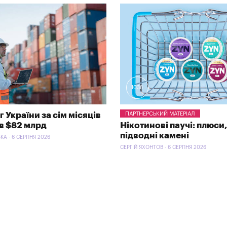
1038
 України за сім місяців
ПАРТНЕРСЬКИЙ МАТЕРІАЛ
в $82 млрд
Нікотинові паучі: плюси,
підводні камені
КА - 6 СЕРПНЯ 2026
СЕРГІЙ ЯХОНТОВ - 6 СЕРПНЯ 2026