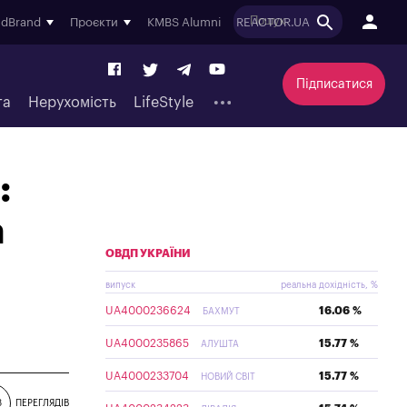
ndBrand
Проєкти
KMBS Alumni
REACTOR.UA
Підписатися
та
Нерухомість
LifeStyle
:
а
ОВДП УКРАЇНИ
випуск
реальна дохідність, %
UA4000236624
16.06 %
БАХМУТ
UA4000235865
15.77 %
АЛУШТА
UA4000233704
15.77 %
НОВИЙ СВІТ
8
ПЕРЕГЛЯДІВ