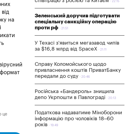
співпрацю з росією та Китаєм
22:15
рних
 від
Зеленський доручив підготувати
рку на
спеціальну санкційну операцію
і
проти рф
21:51
никати
ть
У Техасі з'явиться мегазавод чипів
за $16,8 млрд від SpaceX
21:11
Справу Коломойського щодо
ивірусний
привласнення коштів ПриватБанку
 формат
передали до суду
20:46
Російська «Бандероль» знищила
депо Укрпошти в Павлограді
20:13
Податкова надаватиме Міноборони
о це
інформацію про чоловіків 18–60
років
19:49