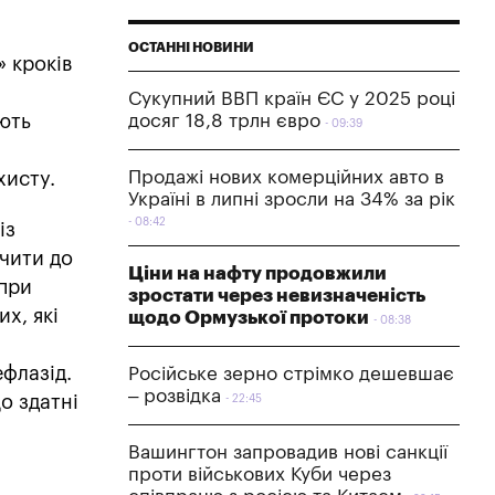
ОСТАННІ НОВИНИ
» кроків
Сукупний ВВП країн ЄС у 2025 році
ають
досяг 18,8 трлн євро
09:39
Продажі нових комерційних авто в
хисту.
Україні в липні зросли на 34% за рік
08:42
із
ючити до
Ціни на нафту продовжили
 при
зростати через невизначеність
х, які
щодо Ормузької протоки
08:38
ефлазід.
Російське зерно стрімко дешевшає
– розвідка
о здатні
22:45
Вашингтон запровадив нові санкції
проти військових Куби через