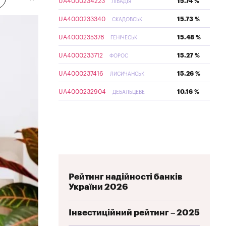
UA4000234223
15.74 %
ЛІВАДІЯ
UA4000233340
15.73 %
СКАДОВСЬК
UA4000235378
15.48 %
ГЕНІЧЕСЬК
UA4000233712
15.27 %
ФОРОС
UA4000237416
15.26 %
ЛИСИЧАНСЬК
UA4000232904
10.16 %
ДЕБАЛЬЦЕВЕ
Рейтинг надійності банків
України 2026
Інвестиційний рейтинг – 2025