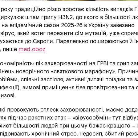
 року традиційно різко зростає кількість випадків Г
циркулює штам грипу H3N2, до якого в більшості л
н на епідемічний сезон 2025-26 в Україну завезено
вірус, який встиг пережити сім мутацій, уже спри
 рухається до Європи. Паралельно поширюються й ін
м, пише
med.oboz
ономірність: пік захворюваності на ГРВІ та грип з
кінець новорічного «святкового марафону». Причи
обійми, спільні застілля, активні дитячі поїздки та 
нфекції), зимові приміщення без провітрювання та 
изові.
які провокують сплеск захворюваності, маємо дод
ях під час ракетних атак – «вірусообмін» тут відбу
хист більшості людей при цьому бажає кращого – 
 підривають хронічний стрес, недосип, збитий реж