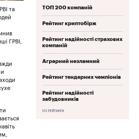
ТОП 200 компаній
РВІ та
юдей
Рейтинг криптобірж
чинив
Рейтинг надійності страхових
ші ГРВІ,
компаній
Аграрний незламний
авжди
ни
Рейтинг тендерних чемпіонів
заходи
сухе
Рейтинг надійності
забудовників
ати
УСІ РЕЙТИНГИ
вається
навіть
им,