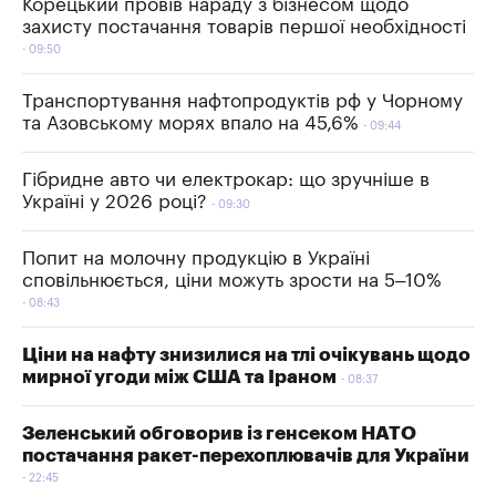
Корецький провів нараду з бізнесом щодо
захисту постачання товарів першої необхідності
09:50
Транспортування нафтопродуктів рф у Чорному
та Азовському морях впало на 45,6%
09:44
Гібридне авто чи електрокар: що зручніше в
Україні у 2026 році?
09:30
Попит на молочну продукцію в Україні
сповільнюється, ціни можуть зрости на 5–10%
08:43
Ціни на нафту знизилися на тлі очікувань щодо
мирної угоди між США та Іраном
08:37
Зеленський обговорив із генсеком НАТО
постачання ракет-перехоплювачів для України
22:45