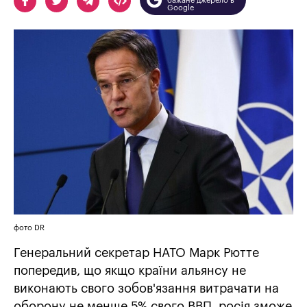
бажане джерело в
Google
фото DR
Генеральний секретар НАТО Марк Рютте
попередив, що якщо країни альянсу не
виконають свого зобов'язання витрачати на
оборону не менше 5% свого ВВП, росія зможе