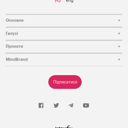
укр
eng
Основне
Галузі
Проєкти
MindBrand
Підписатися