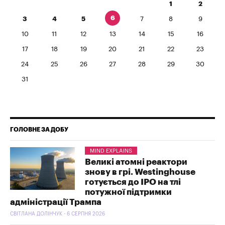
1
2
6
3
4
5
7
8
9
10
11
12
13
14
15
16
17
18
19
20
21
22
23
24
25
26
27
28
29
30
31
ГОЛОВНЕ ЗА ДОБУ
MIND EXPLAINS
Великі атомні реактори
знову в грі. Westinghouse
готується до IPO на тлі
потужної підтримки
адміністрації Трампа
СВІТЛАНА ДОЛІНЧУК - 6 СЕРПНЯ 2026