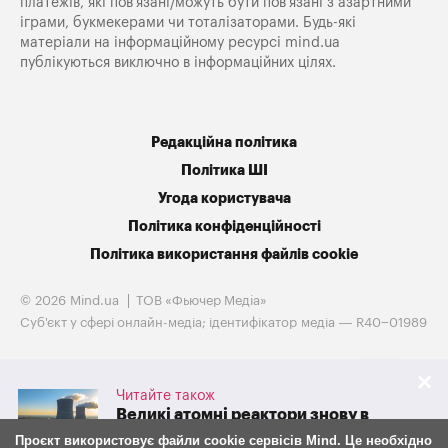
платежів, які пов’язані/можуть бути пов’язані з азартними
іграми, букмекерами чи тоталізаторами. Будь-які
матеріали на інформаційному ресурсі mind.ua
публікуються виключно в інформаційних цілях.
Редакційна політика
Політика ШІ
Угода користувача
Політика конфіденційності
Політика використання файлів cookie
© 2026 Mind.ua
ТОВ «Фьючер Медiа»
Cуб'єкт у сфері онлайн-медіа; ідентифікатор медіа — R40−01989
Читайте також
Великі атомні реактори знову в
грі. Westinghouse готується до
Проєкт використовує файли cookie сервісів Mind. Це необхідно