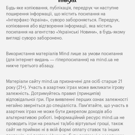
Будь-яке копiювання, публiкацiя, передрук чи наступне
поширення iнформацiї, що мiстить посилання на
«Iнтерфакс-Україна», суворо забороняється. Передрук,
копіювання або відтворення інформації, яка містить
посилання на агентство «Українські Новини», в будь-якому
вигляді суворо заборонено.
Використання матеріалів Mind лише за умови посилання
(для інтернет-видань — гіперпосилання) на
mind.ua
не
нижче третього абзацу.
Матеріали сайту mind.ua призначені для осіб старше 21
року (21+). Участь в азартних іграх може викликати ігрову
залежність. Дотримуйтесь правил (принципів)
відповідальної гри. При виявленні перших ознак залежності
негайно зверніться до спеціаліста. Пам'ятайте, що участь в
азартних іграх не може бути джерелом доходів або
альтернативою роботі. Інформаційний ресурс mind.ua не
проводить ігри на реальні та/або віртуальні гроші, також
сайт не приймає ні в якій формі оплату ставок та інших