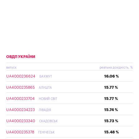
ОВДП УКРАЇНИ
випуск
реальна дохідність, %
UA4000236624
16.06 %
БАХМУТ
UA4000235865
15.77 %
АЛУШТА
UA4000233704
15.77 %
НОВИЙ СВІТ
UA4000234223
15.74 %
ЛІВАДІЯ
UA4000233340
15.73 %
СКАДОВСЬК
UA4000235378
15.48 %
ГЕНІЧЕСЬК