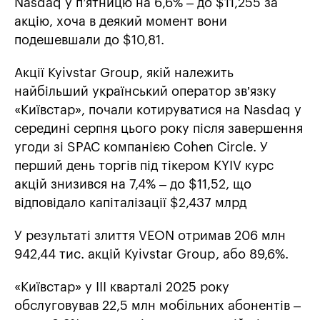
Nasdaq у п’ятницю на 6,6% – до $11,255 за
акцію, хоча в деякий момент вони
подешевшали до $10,81.
Акції Kyivstar Group, якій належить
найбільший український оператор зв’язку
«Київстар», почали котируватися на Nasdaq у
середині серпня цього року після завершення
угоди зі SPAC компанією Cohen Circle. У
перший день торгів під тікером KYIV курс
акцій знизився на 7,4% – до $11,52, що
відповідало капіталізації $2,437 млрд
У результаті злиття VEON отримав 206 млн
942,44 тис. акцій Kyivstar Group, або 89,6%.
«Київстар» у ІІІ кварталі 2025 року
обслуговував 22,5 млн мобільних абонентів –