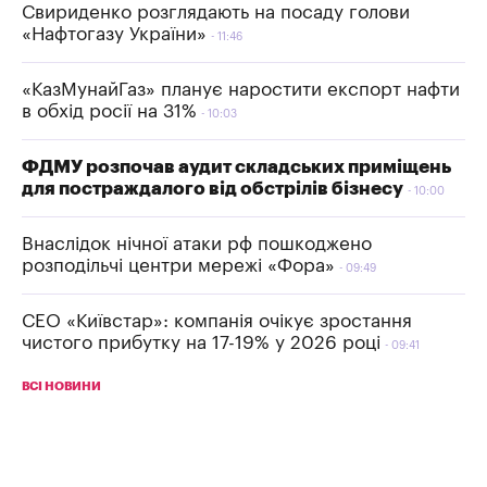
Свириденко розглядають на посаду голови
«Нафтогазу України»
11:46
«КазМунайГаз» планує наростити експорт нафти
в обхід росії на 31%
10:03
ФДМУ розпочав аудит складських приміщень
для постраждалого від обстрілів бізнесу
10:00
Внаслідок нічної атаки рф пошкоджено
розподільчі центри мережі «Фора»
09:49
СЕО «Київстар»: компанія очікує зростання
чистого прибутку на 17-19% у 2026 році
09:41
ВСІ НОВИНИ