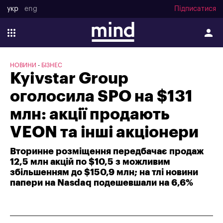
укр
eng
Підписатися
НОВИНИ
БІЗНЕС
Kyivstar Group
оголосила SPO на $131
млн: акції продають
VEON та інші акціонери
Вторинне розміщення передбачає продаж
12,5 млн акцій по $10,5 з можливим
збільшенням до $150,9 млн; на тлі новини
папери на Nasdaq подешевшали на 6,6%