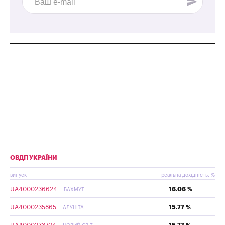
ОВДП УКРАЇНИ
випуск
реальна дохідність, %
UA4000236624
16.06 %
БАХМУТ
UA4000235865
15.77 %
АЛУШТА