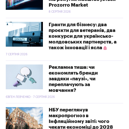
Prozorro Market
8 СЕРПНЯ 2026
Гранти для бізнесу: два
проєкти для ветеранів, два
конкурси для українсько-
молдовських партнерств, а
також інновації і ясла
7 СЕРПНЯ 2026
Рекламна тиша: чи
економлять бренди
завдяки «паузі», чи
переплачують за
мовчання?
ЄВГЕН ЛЕВЧЕНКО - 7 СЕРПНЯ 2026
НБУ переглянув
макропрогноз в
Інфляційному звіті: чого
чекати економіці до 2028