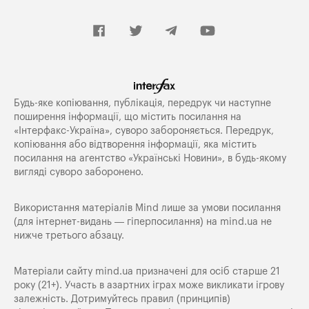
Будь-яке копiювання, публiкацiя, передрук чи наступне
поширення iнформацiї, що мiстить посилання на
«Iнтерфакс-Україна», суворо забороняється. Передрук,
копіювання або відтворення інформації, яка містить
посилання на агентство «Українські Новини», в будь-якому
вигляді суворо заборонено.
Використання матеріалів Mind лише за умови посилання
(для інтернет-видань — гіперпосилання) на
mind.ua
не
нижче третього абзацу.
Матеріали сайту mind.ua призначені для осіб старше 21
року (21+). Участь в азартних іграх може викликати ігрову
залежність. Дотримуйтесь правил (принципів)