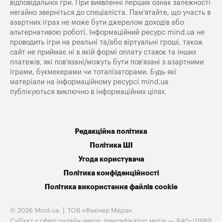
відповідальної гри. При виявленні перших ознак залежності
негайно зверніться до спеціаліста. Пам'ятайте, що участь в
азартних іграх не може бути джерелом доходів або
альтернативою роботі. Інформаційний ресурс mind.ua не
проводить ігри на реальні та/або віртуальні гроші, також
сайт не приймає ні в якій формі оплату ставок та інших
платежів, які пов’язані/можуть бути пов’язані з азартними
іграми, букмекерами чи тоталізаторами. Будь-які
матеріали на інформаційному ресурсі mind.ua
публікуються виключно в інформаційних цілях.
Редакційна політика
Політика ШІ
Угода користувача
Політика конфіденційності
Політика використання файлів cookie
© 2026 Mind.ua
ТОВ «Фьючер Медiа»
Cуб'єкт у сфері онлайн-медіа; ідентифікатор медіа — R40−01989