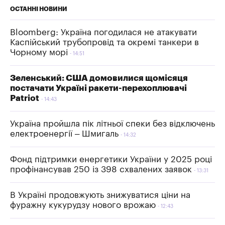
ОСТАННІ НОВИНИ
Bloomberg: Україна погодилася не атакувати
Каспійський трубопровід та окремі танкери в
Чорному морі
14:51
Зеленський: США домовилися щомісяця
постачати Україні ракети-перехоплювачі
Patriot
14:43
Україна пройшла пік літньої спеки без відключень
електроенергії – Шмигаль
14:32
Фонд підтримки енергетики України у 2025 році
профінансував 250 із 398 схвалених заявок
13:31
В Україні продовжують знижуватися ціни на
фуражну кукурудзу нового врожаю
12:43