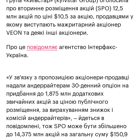
Група «Київстар» (Kyivstar Group) оголосила
про вторинне розміщення акцій (SPO) 12,5
млн акцій по ціні $10,5 за акцію, продавцями у
якому виступають мажритарний акціонер
VEON та деякі інші акціонери.
Про це
повідомляє
агентство Інтерфакс-
Україна.
«У зв'язку з пропозицією акціонери-продавці
надали андеррайтерам 30-денний опціон на
придбання до 1,875 млн додаткових
звичайних акцій за ціною публічного
розміщення, за вирахуванням знижок і
комісій андеррайтерів», – йдеться в
повідомлені, тож SPO може бути збільшено
до 14,375 млн акцій на загальну суму $150,9