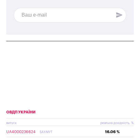
ОВДП УКРАЇНИ
випуск
реальна дохідність, %
UA4000236624
16.06 %
БАХМУТ