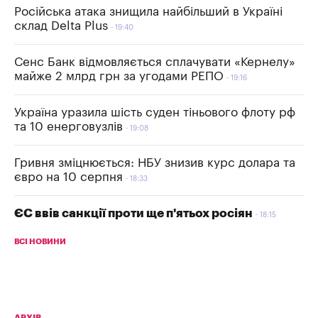
Російська атака знищила найбільший в Україні
склад Delta Plus
19:40
Сенс Банк відмовляється сплачувати «Кернелу»
майже 2 млрд грн за угодами РЕПО
19:16
Україна уразила шість суден тіньового флоту рф
та 10 енерговузлів
19:08
Гривня зміцнюється: НБУ знизив курс долара та
євро на 10 серпня
18:33
ЄС ввів санкції проти ще п'ятьох росіян
18:15
ВСІ НОВИНИ
АРХІВ