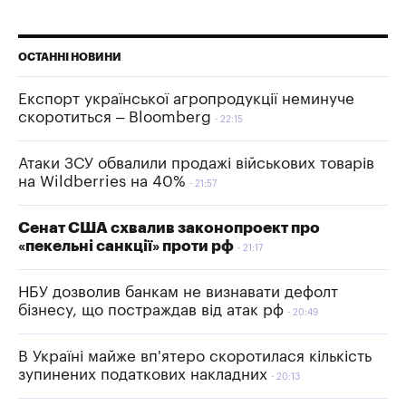
ОСТАННІ НОВИНИ
Експорт української агропродукції неминуче
скоротиться – Bloomberg
22:15
Атаки ЗСУ обвалили продажі військових товарів
на Wildberries на 40%
21:57
Сенат США схвалив законопроект про
«пекельні санкції» проти рф
21:17
НБУ дозволив банкам не визнавати дефолт
бізнесу, що постраждав від атак рф
20:49
В Україні майже вп'ятеро скоротилася кількість
зупинених податкових накладних
20:13