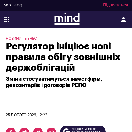
укр
eng
Підписатися
НОВИНИ
БІЗНЕС
Регулятор ініціює нові
правила обігу зовнішніх
держоблігацій
Зміни стосуватимуться інвестфірм,
депозитаріїв і договорів РЕПО
25 ЛЮТОГО 2026, 12:22
Додати Mind як