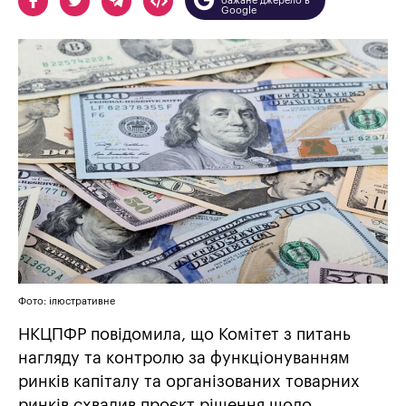
бажане джерело в
Google
Фото: ілюстративне
НКЦПФР повідомила, що Комітет з питань
нагляду та контролю за функціонуванням
ринків капіталу та організованих товарних
ринків схвалив проєкт рішення щодо