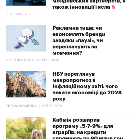
молдовських партнерств, а
також інновації і ясла
7 СЕРПНЯ 2026
Рекламна тиша: чи
економлять бренди
завдяки «паузі», чи
переплачують за
мовчання?
ЄВГЕН ЛЕВЧЕНКО - 7 СЕРПНЯ 2026
НБУ переглянув
макропрогноз в
Інфляційному звіті: чого
чекати економіці до 2028
року
ТЕТЯНА НАУМЕНКО - 7 СЕРПНЯ 2026
Кабмін розширив
програму «5-7-9%» для
аграріїв: на кредити
спрямують до 80 млрд грн