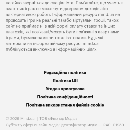
негайно зверніться до спеціаліста. Пам'ятайте, що участь в
азартних іграх не може бути джерелом доходів або
альтернативою роботі. Інформаційний ресурс mind.ua не
проводить ігри на реальні та/або віртуальні гроші, також
сайт не приймає ні в якій формі оплату ставок та інших
платежів, які пов’язані/можуть бути пов’язані з азартними
іграми, букмекерами чи тоталізаторами. Будь-які
матеріали на інформаційному ресурсі mind.ua
публікуються виключно в інформаційних цілях.
Редакційна політика
Політика ШІ
Угода користувача
Політика конфіденційності
Політика використання файлів cookie
© 2026 Mind.ua
ТОВ «Фьючер Медiа»
Cуб'єкт у сфері онлайн-медіа; ідентифікатор медіа — R40−01989