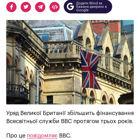
Додати Mind як
бажане джерело в
Google
Уряд Великої Британії збільшить фінансування
Всесвітньої служби BBC протягом трьох років.
Про це
повідомляє
BBC.