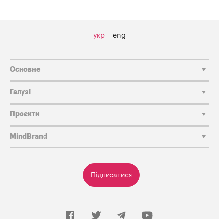
укр
eng
Основне
Галузі
Проєкти
MindBrand
Підписатися