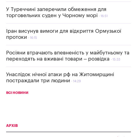
У Туреччині заперечили обмеження для
торговельних суден у Чорному морі
16:51
Іран висунув вимоги для відкриття Ормузької
протоки
16:15
Росіяни втрачають впевненість у майбутньому та
переходять на вживані товари – розвідка
15:33
Унаслідок нічної атаки рф на Житомирщині
постраждали три людини
14:29
ВСІ НОВИНИ
АРХІВ