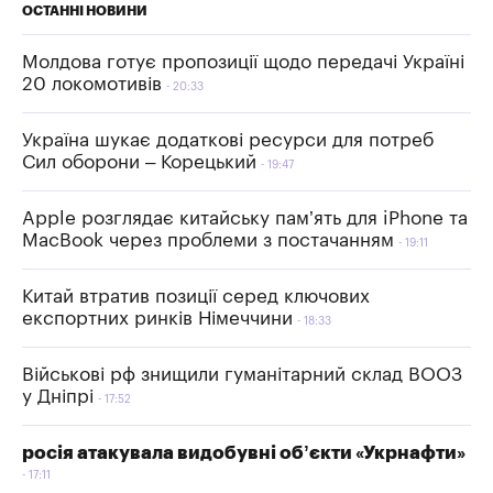
ОСТАННІ НОВИНИ
Молдова готує пропозиції щодо передачі Україні
20 локомотивів
20:33
Україна шукає додаткові ресурси для потреб
Сил оборони – Корецький
19:47
Apple розглядає китайську пам’ять для iPhone та
MacBook через проблеми з постачанням
19:11
Китай втратив позиції серед ключових
експортних ринків Німеччини
18:33
Військові рф знищили гуманітарний склад ВООЗ
у Дніпрі
17:52
росія атакувала видобувні об’єкти «Укрнафти»
17:11