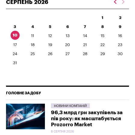
СЕРПЕНЬ
2026
1
2
3
4
5
6
7
8
9
10
11
12
13
14
15
16
17
18
19
20
21
22
23
24
25
26
27
28
29
30
31
ГОЛОВНЕ ЗА ДОБУ
НОВИНИ КОМПАНІЙ
96,3 млрд грн закупівель за
пів року: як масштабується
Prozorro Market
8 СЕРПНЯ 2026