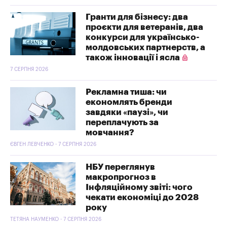
Гранти для бізнесу: два
проєкти для ветеранів, два
конкурси для українсько-
молдовських партнерств, а
також інновації і ясла
7 СЕРПНЯ 2026
Рекламна тиша: чи
економлять бренди
завдяки «паузі», чи
переплачують за
мовчання?
ЄВГЕН ЛЕВЧЕНКО - 7 СЕРПНЯ 2026
НБУ переглянув
макропрогноз в
Інфляційному звіті: чого
чекати економіці до 2028
року
ТЕТЯНА НАУМЕНКО - 7 СЕРПНЯ 2026