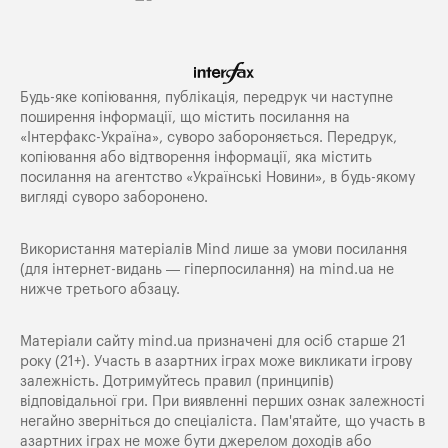
Будь-яке копiювання, публiкацiя, передрук чи наступне
поширення iнформацiї, що мiстить посилання на
«Iнтерфакс-Україна», суворо забороняється. Передрук,
копіювання або відтворення інформації, яка містить
посилання на агентство «Українські Новини», в будь-якому
вигляді суворо заборонено.
Використання матеріалів Mind лише за умови посилання
(для інтернет-видань — гіперпосилання) на
mind.ua
не
нижче третього абзацу.
Матеріали сайту mind.ua призначені для осіб старше 21
року (21+). Участь в азартних іграх може викликати ігрову
залежність. Дотримуйтесь правил (принципів)
відповідальної гри. При виявленні перших ознак залежності
негайно зверніться до спеціаліста. Пам'ятайте, що участь в
азартних іграх не може бути джерелом доходів або