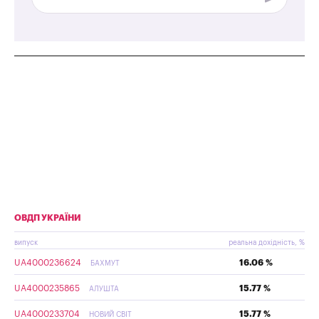
ОВДП УКРАЇНИ
випуск
реальна дохідність, %
UA4000236624
16.06 %
БАХМУТ
UA4000235865
15.77 %
АЛУШТА
UA4000233704
15.77 %
НОВИЙ СВІТ