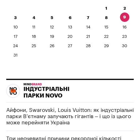
1
2
9
3
4
5
6
7
8
10
11
12
13
14
15
16
17
18
19
20
21
22
23
24
25
26
27
28
29
30
31
MIND
BRAND
ІНДУСТРІАЛЬНІ
ПАРКИ NOVO
Айфони, Swarovski, Louis Vuitton: як індустріальні
парки В’єтнаму залучають гігантів – і що із цього
може перейняти Україна
Три неочевидні причини рекордної кількості