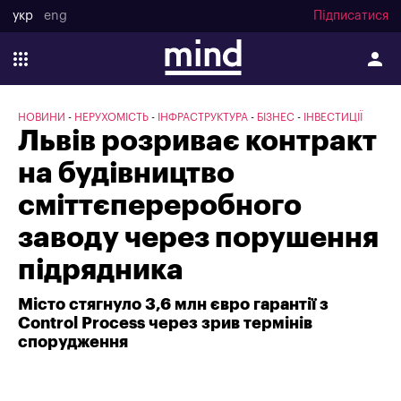
укр
eng
Підписатися
НОВИНИ
НЕРУХОМІСТЬ
ІНФРАСТРУКТУРА
БІЗНЕС
ІНВЕСТИЦІЇ
Львів розриває контракт
на будівництво
сміттєпереробного
заводу через порушення
підрядника
Місто стягнуло 3,6 млн євро гарантії з
Control Process через зрив термінів
спорудження