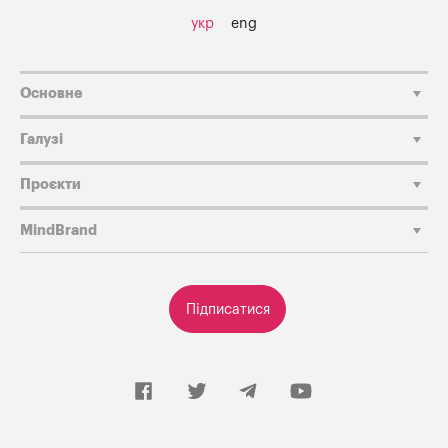
укр
eng
Основне
Галузі
Проєкти
MindBrand
Підписатися