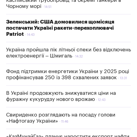
Каспійський трубопровід та окремі танкери в
Чорному морі
14:51
Зеленський: США домовилися щомісяця
постачати Україні ракети-перехоплювачі
Patriot
14:43
Україна пройшла пік літньої спеки без відключень
електроенергії – Шмигаль
14:32
Фонд підтримки енергетики України у 2025 році
профінансував 250 із 398 схвалених заявок
13:31
В Україні продовжують знижуватися ціни на
фуражну кукурудзу нового врожаю
12:43
Свириденко розглядають на посаду голови
«Нафтогазу України»
11:46
«КазМунайГаз» планує наростити експорт нафти