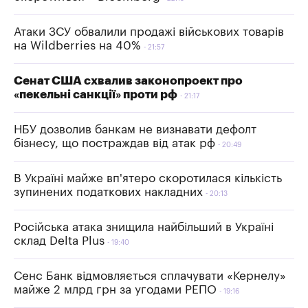
Атаки ЗСУ обвалили продажі військових товарів
на Wildberries на 40%
21:57
Сенат США схвалив законопроект про
«пекельні санкції» проти рф
21:17
НБУ дозволив банкам не визнавати дефолт
бізнесу, що постраждав від атак рф
20:49
В Україні майже вп'ятеро скоротилася кількість
зупинених податкових накладних
20:13
Російська атака знищила найбільший в Україні
склад Delta Plus
19:40
Сенс Банк відмовляється сплачувати «Кернелу»
майже 2 млрд грн за угодами РЕПО
19:16