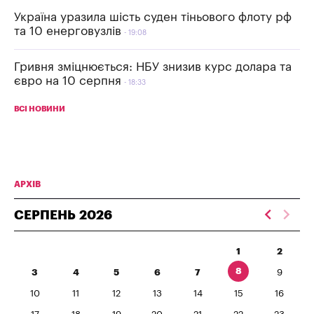
Україна уразила шість суден тіньового флоту рф
та 10 енерговузлів
19:08
Гривня зміцнюється: НБУ знизив курс долара та
євро на 10 серпня
18:33
ВСІ НОВИНИ
АРХІВ
СЕРПЕНЬ
2026
1
2
8
3
4
5
6
7
9
10
11
12
13
14
15
16