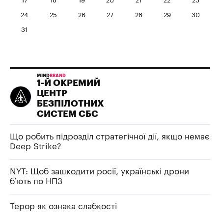
17
18
19
20
21
22
23
24
25
26
27
28
29
30
31
MIND
BRAND
1-Й ОКРЕМИЙ
ЦЕНТР
БЕЗПІЛОТНИХ
СИСТЕМ СБС
Що робить підрозділ стратегічної дії, якщо немає
Deep Strike?
NYT: Щоб зашкодити росії, українські дрони
б’ють по НПЗ
Терор як ознака слабкості