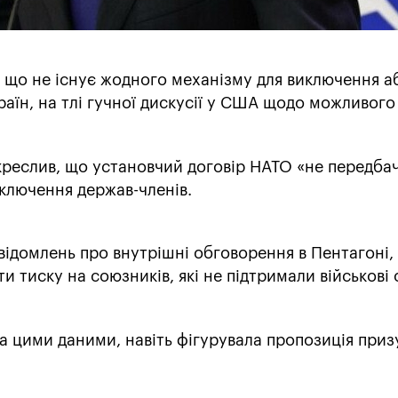
, що не існує жодного механізму для виключення а
аїн, на тлі гучної дискусії у США щодо можливого
креслив, що установчий договір НАТО «не передба
ключення держав-членів.
відомлень про внутрішні обговорення в Пентагоні,
и тиску на союзників, які не підтримали військові 
а цими даними, навіть фігурувала пропозиція при