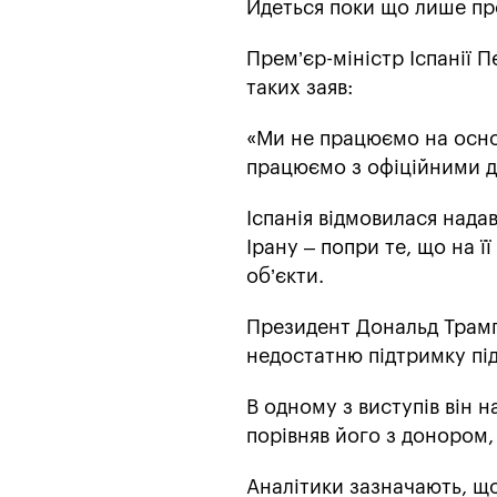
Йдеться поки що лише про
Прем’єр-міністр Іспанії 
таких заяв:
«Ми не працюємо на основ
працюємо з офіційними д
Іспанія відмовилася надав
Ірану – попри те, що на ї
об’єкти.
Президент Дональд Трамп
недостатню підтримку під
В одному з виступів він н
порівняв його з донором,
Аналітики зазначають, що