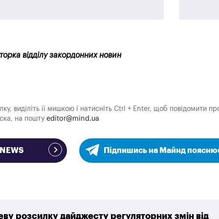
кторка відділу закордонних новин
у, виділіть її мишкою і натисніть Ctrl + Enter, щоб повідомити пр
аска, на пошту
editor@mind.ua
e NEWS
Підпишись на Майнд поясню
ву розсилку дайджесту регуляторних змін від