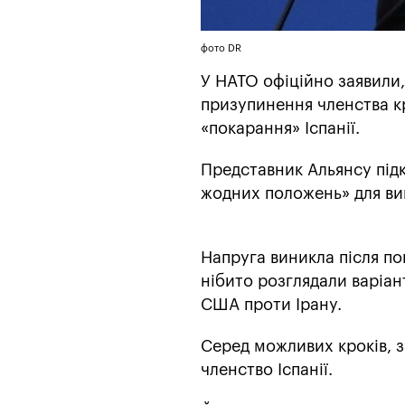
фото DR
У НАТО офіційно заявили
призупинення членства кр
«покарання» Іспанії.
Представник Альянсу під
жодних положень» для ви
Напруга виникла після по
нібито розглядали варіант
США проти Ірану.
Серед можливих кроків, з
членство Іспанії.