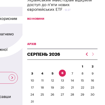
Українським інвесторам відкрили
доступ до п'яти нових
європейських ETF
12:27
в корисним
ВСІ НОВИНИ
прагнемо
АРХІВ
жної
СЕРПЕНЬ
2026
1
2
6
3
4
5
7
8
9
10
11
12
13
14
15
16
17
18
19
20
21
22
23
24
25
26
27
28
29
30
исавши
31