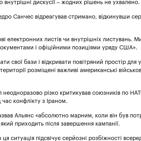
 внутрішні дискусії – жодних рішень не ухвалено.
Педро Санчес відреагував стримано, відкинувши се
і електронних листів чи внутрішніх листувань. М
окументами і офіційними позиціями уряду США».
ати свої бази і відкривати повітряний простір для 
ї території розміщені важливі американські військов
 неодноразово різко критикував союзників по НАТ
 час конфлікту з Іраном.
азвав Альянс «абсолютно марним, коли він був потр
 який приходить після завершення кампанії.
 ця ситуація підсвічує серйозні розбіжності всере