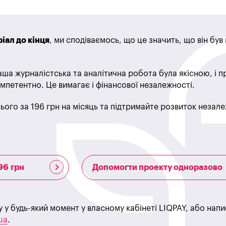
іал до кінця
, ми сподіваємось, що це значить, що він бу
ша журналістська та аналітична робота була якісною, і 
мпетентно. Це вимагає і фінансової незалежності.
ього за 196 грн на місяць та підтримайте розвиток незале
96 грн
Допомогти проекту одноразово
у у будь-який момент у власному кабінеті LIQPAY, або нап
ua
.