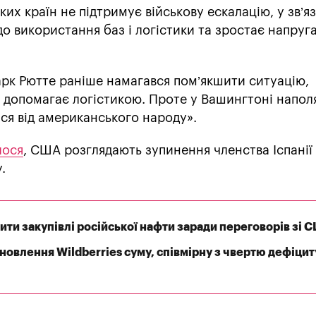
их країн не підтримує військову ескалацію, у зв’яз
 використання баз і логістики та зростає напруг
рк Рютте раніше намагався пом’якшити ситуацію,
допомагає логістикою. Проте у Вашингтоні напол
ся від американського народу».
лося
, США розглядають зупинення членства Іспанії
.
тити закупівлі російської нафти заради переговорів зі 
дновлення Wildberries суму, співмірну з чвертю дефіцит