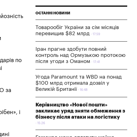
ОСТАННІ НОВИНИ
рйозність
Товарообіг України за сім місяців
перевищив $82 млрд
17:59
и
Іран прагне здобути повний
контроль над Ормузькою протокою
ударів по
після угоди з Оманом
17:41
і
Угода Paramount та WBD на понад
$100 млрд отримала дозвіл у
Великій Британії
О за
16:48
Керівництво «Нової пошти»
закликає уряд зняти обмеження з
ібен», і
бізнесу після атаки на логістику
15:26
дині