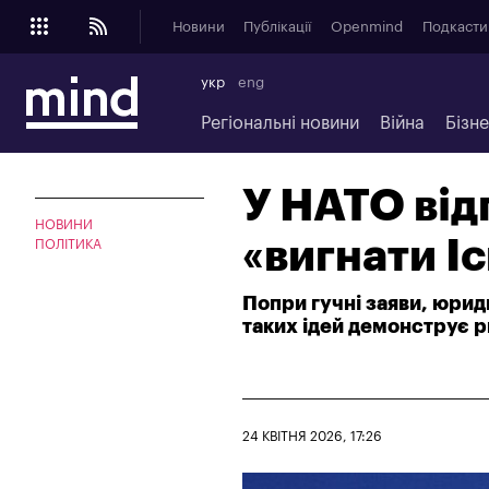
Новини
Публікації
Openmind
Подкасти
укр
eng
Регіональні новини
Війна
Бізн
У НАТО від
НОВИНИ
«вигнати І
ПОЛІТИКА
Попри гучні заяви, юри
таких ідей демонструє р
24 КВІТНЯ 2026, 17:26