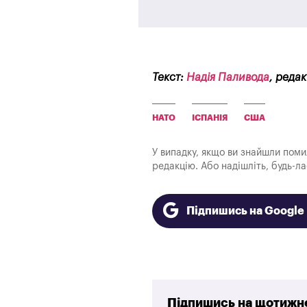
Текст:
Надія Паливода
, реда
НАТО
ІСПАНІЯ
США
У випадку, якщо ви знайшли помилк
редакцію. Або надішліть, будь-л
Підпишись на Googl
Підпишись на щотижне