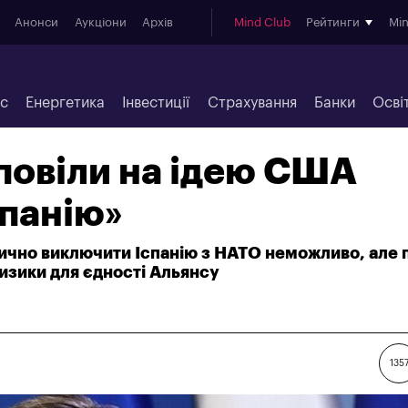
Анонси
Аукціони
Архів
Mind Club
Рейтинги
Mi
ес
Енергетика
Інвестиції
Страхування
Банки
Осві
повіли на ідею США
спанію»
дично виключити Іспанію з НАТО неможливо, але 
изики для єдності Альянсу
135