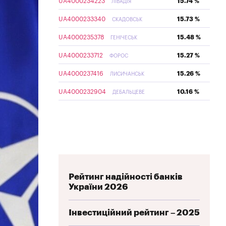
UA4000234223
15.74 %
ЛІВАДІЯ
UA4000233340
15.73 %
СКАДОВСЬК
UA4000235378
15.48 %
ГЕНІЧЕСЬК
UA4000233712
15.27 %
ФОРОС
UA4000237416
15.26 %
ЛИСИЧАНСЬК
UA4000232904
10.16 %
ДЕБАЛЬЦЕВЕ
Рейтинг надійності банків
України 2026
Інвестиційний рейтинг – 2025