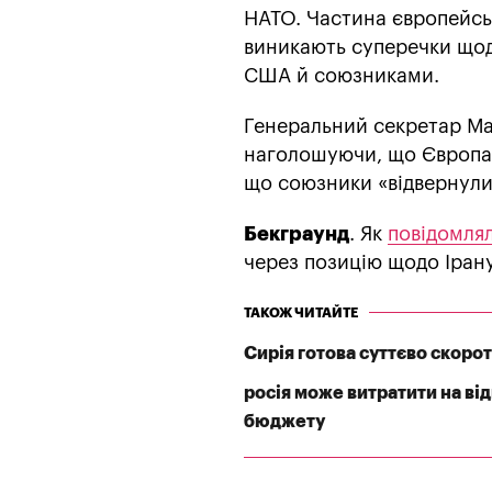
НАТО. Частина європейськ
виникають суперечки щодо
США й союзниками.
Генеральний секретар Ма
наголошуючи, що Європа 
що союзники «відвернули
Бекграунд
. Як
повідомля
через позицію щодо Ірану
ТАКОЖ ЧИТАЙТЕ
Сирія готова суттєво скоро
росія може витратити на ві
бюджету