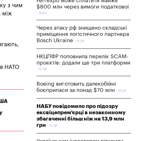
Ferrexpo може сплатити майже
ку з чим
$800 млн через вимоги податкової
а між
14:20
Через атаку рф знищено складські
приміщення логістичного партнера
Bosch Ukraine
13:28
ягають,
НКЦПФР поповнила перелік SCAM-
проєктів: додали ще три платформи
 в НАТО
12:38
Boeing виготовить далекобійні
боєприпаси за понад $70 млн
12:34
США
НАБУ повідомило про підозру
ексвіцепрем'єрці в незаконному
у
збагаченні більш ніж на 13,9 млн
грн
12:28