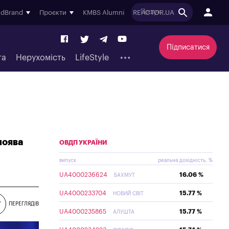
ndBrand
Проєкти
KMBS Alumni
REACTOR.UA
Підписатися
та
Нерухомість
LifeStyle
поява
ОВДП УКРАЇНИ
випуск
реальна дохідність, %
UA4000236624
16.06 %
БАХМУТ
UA4000233704
15.77 %
НОВИЙ СВІТ
7
ПЕРЕГЛЯДІВ
UA4000235865
15.77 %
АЛУШТА