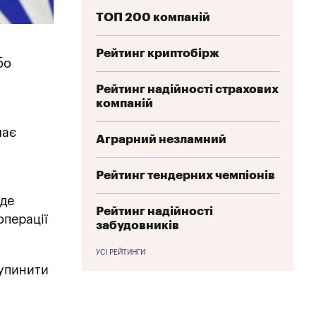
ТОП 200 компаній
Рейтинг криптобірж
бо
Рейтинг надійності страхових
компаній
чає
Аграрний незламний
Рейтинг тендерних чемпіонів
 де
Рейтинг надійності
операції
забудовників
УСІ РЕЙТИНГИ
зупинити