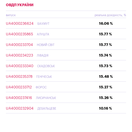
ОВДП УКРАЇНИ
випуск
реальна дохідність, %
UA4000236624
16.06 %
БАХМУТ
UA4000235865
15.77 %
АЛУШТА
UA4000233704
15.77 %
НОВИЙ СВІТ
UA4000234223
15.74 %
ЛІВАДІЯ
UA4000233340
15.73 %
СКАДОВСЬК
UA4000235378
15.48 %
ГЕНІЧЕСЬК
UA4000233712
15.27 %
ФОРОС
UA4000237416
15.26 %
ЛИСИЧАНСЬК
UA4000232904
10.16 %
ДЕБАЛЬЦЕВЕ