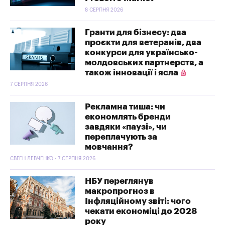
8 СЕРПНЯ 2026
Гранти для бізнесу: два
проєкти для ветеранів, два
конкурси для українсько-
молдовських партнерств, а
також інновації і ясла
7 СЕРПНЯ 2026
Рекламна тиша: чи
економлять бренди
завдяки «паузі», чи
переплачують за
мовчання?
ЄВГЕН ЛЕВЧЕНКО - 7 СЕРПНЯ 2026
НБУ переглянув
макропрогноз в
Інфляційному звіті: чого
чекати економіці до 2028
року