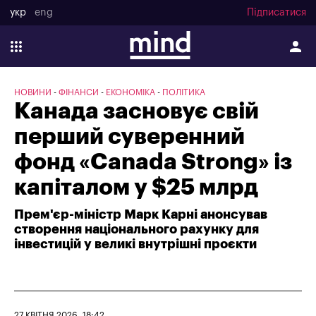
укр
eng
Підписатися
НОВИНИ
ФІНАНСИ
ЕКОНОМІКА
ПОЛІТИКА
Канада засновує свій
перший суверенний
фонд «Canada Strong» із
капіталом у $25 млрд
Прем'єр-міністр Марк Карні анонсував
створення національного рахунку для
інвестицій у великі внутрішні проєкти
27 КВІТНЯ 2026, 18:42