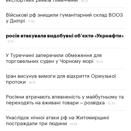
експортних ринків Німеччини
18:33
Військові рф знищили гуманітарний склад ВООЗ
у Дніпрі
17:52
росія атакувала видобувні об’єкти «Укрнафти»
17:11
У Туреччині заперечили обмеження для
торговельних суден у Чорному морі
16:51
Іран висунув вимоги для відкриття Ормузької
протоки
16:15
Росіяни втрачають впевненість у майбутньому та
переходять на вживані товари – розвідка
15:33
Унаслідок нічної атаки рф на Житомирщині
постраждали три людини
14:29