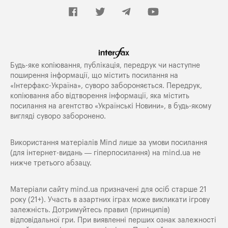
Будь-яке копiювання, публiкацiя, передрук чи наступне
поширення iнформацiї, що мiстить посилання на
«Iнтерфакс-Україна», суворо забороняється. Передрук,
копіювання або відтворення інформації, яка містить
посилання на агентство «Українські Новини», в будь-якому
вигляді суворо заборонено.
Використання матеріалів Mind лише за умови посилання
(для інтернет-видань — гіперпосилання) на
mind.ua
не
нижче третього абзацу.
Матеріали сайту mind.ua призначені для осіб старше 21
року (21+). Участь в азартних іграх може викликати ігрову
залежність. Дотримуйтесь правил (принципів)
відповідальної гри. При виявленні перших ознак залежності