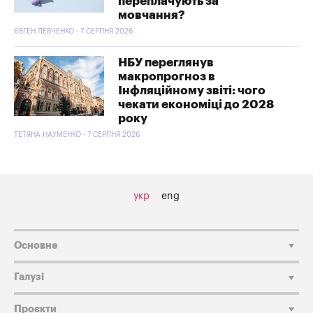
переплачують за
мовчання?
ЄВГЕН ЛЕВЧЕНКО - 7 СЕРПНЯ 2026
НБУ переглянув
макропрогноз в
Інфляційному звіті: чого
чекати економіці до 2028
року
ТЕТЯНА НАУМЕНКО - 7 СЕРПНЯ 2026
укр
eng
Основне
Галузі
Проєкти