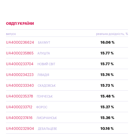
ОВДП УКРАЇНИ
випуск
реальна дохідність, %
UA4000236624
16.06 %
БАХМУТ
UA4000235865
15.77 %
АЛУШТА
UA4000233704
15.77 %
НОВИЙ СВІТ
UA4000234223
15.74 %
ЛІВАДІЯ
UA4000233340
15.73 %
СКАДОВСЬК
UA4000235378
15.48 %
ГЕНІЧЕСЬК
UA4000233712
15.27 %
ФОРОС
UA4000237416
15.26 %
ЛИСИЧАНСЬК
UA4000232904
10.16 %
ДЕБАЛЬЦЕВЕ