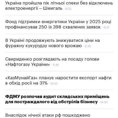
Україна пройшла пік літньої спеки без відключень
електроенергії – Шмигаль
14:32
Фонд підтримки енергетики України у 2025 році
профінансував 250 із 398 схвалених заявок
13:31
В Україні продовжують знижуватися ціни на
фуражну кукурудзу нового врожаю
12:43
Свириденко розглядають на посаду голови
«Нафтогазу України»
11:46
«КазМунайГаз» планує наростити експорт нафти
в обхід росії на 31%
10:03
ФДМУ розпочав аудит складських приміщень
для постраждалого від обстрілів бізнесу
10:00
Внаслідок нічної атаки рф пошкоджено