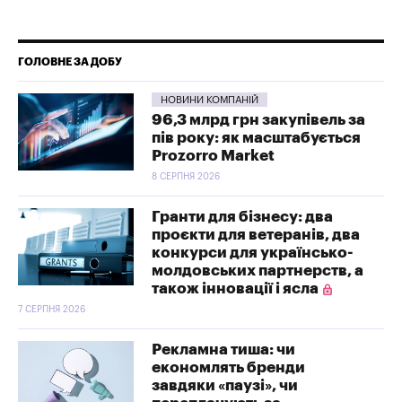
ГОЛОВНЕ ЗА ДОБУ
НОВИНИ КОМПАНІЙ
96,3 млрд грн закупівель за
пів року: як масштабується
Prozorro Market
8 СЕРПНЯ 2026
Гранти для бізнесу: два
проєкти для ветеранів, два
конкурси для українсько-
молдовських партнерств, а
також інновації і ясла
7 СЕРПНЯ 2026
Рекламна тиша: чи
економлять бренди
завдяки «паузі», чи