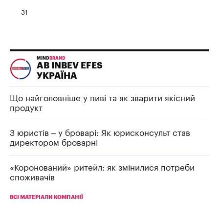
31
MIND
BRAND
AB INBEV EFES
УКРАЇНА
Що найголовніше у пиві та як зварити якісний
продукт
З юристів – у броварі: Як юрисконсульт став
директором броварні
«Коронований» ритейл: як змінилися потреби
споживачів
ВСІ МАТЕРІАЛИ КОМПАНІЇ