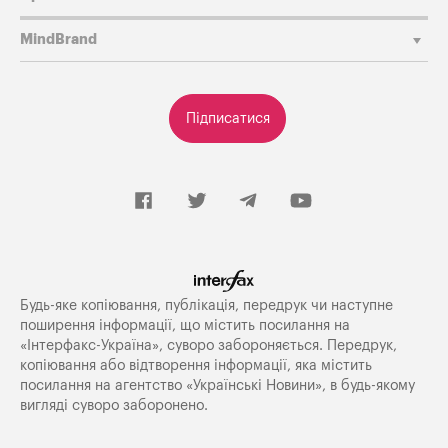
MindBrand
Підписатися
Будь-яке копiювання, публiкацiя, передрук чи наступне
поширення iнформацiї, що мiстить посилання на
«Iнтерфакс-Україна», суворо забороняється. Передрук,
копіювання або відтворення інформації, яка містить
посилання на агентство «Українські Новини», в будь-якому
вигляді суворо заборонено.