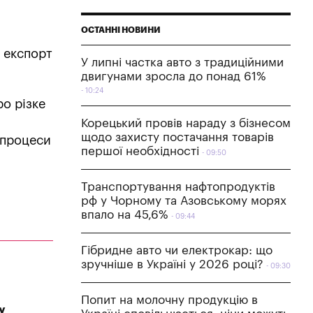
ОСТАННІ НОВИНИ
 експорт
У липні частка авто з традиційними
двигунами зросла до понад 61%
10:24
ро різке
Корецький провів нараду з бізнесом
щодо захисту постачання товарів
 процеси
першої необхідності
09:50
Транспортування нафтопродуктів
рф у Чорному та Азовському морях
впало на 45,6%
09:44
Гібридне авто чи електрокар: що
зручніше в Україні у 2026 році?
09:30
Попит на молочну продукцію в
у