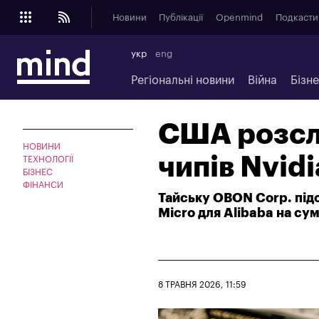
Новини
Публікації
Openmind
Подкасти
укр
eng
Регіональні новини
Війна
Бізн
США розсл
НОВИНИ
чипів Nvid
ТЕХНОЛОГІЇ
БІЗНЕС
ФІНАНСИ
Тайську OBON Corp. під
Micro для Alibaba на су
8 ТРАВНЯ 2026, 11:59