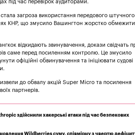
дах під час перевірок аудиторами.
стала загроза використання передового штучного
цілях КНР, що змусило Вашингтон жорстко обмежити
ангкок відкидають звинувачення, докази свідчать п
рів саме перед посиленням контролю. Це змусило
нути офіційні обвинувачення та ініціювати судові
и.
извели до обвалу акцій Super Micro та посилення
своїх партнерів.
thropic здійснили хакерські атаки під час безпекових
дновлення Wildberries суму, співмірну з чвертю дефіцит