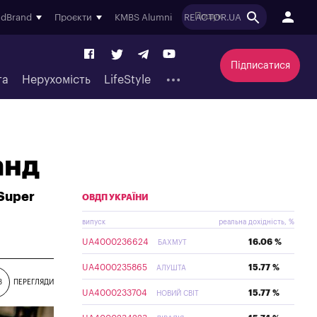
ndBrand
Проєкти
KMBS Alumni
REACTOR.UA
Підписатися
та
Нерухомість
LifeStyle
анд
Super
ОВДП УКРАЇНИ
випуск
реальна дохідність, %
UA4000236624
16.06 %
БАХМУТ
UA4000235865
15.77 %
АЛУШТА
3
ПЕРЕГЛЯДИ
UA4000233704
15.77 %
НОВИЙ СВІТ