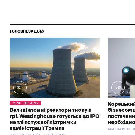
ГОЛОВНЕ ЗА ДОБУ
324
349
MIND EXPLAINS
Корецький
Великі атомні реактори знову в
бізнесом 
грі. Westinghouse готується до IPO
постачанн
на тлі потужної підтримки
необхідно
адміністрації Трампа
АНАСТАСІЯ ГОЛОВ