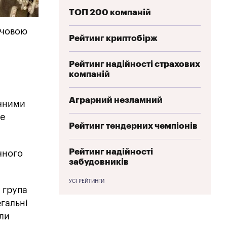
ТОП 200 компаній
ючовою
Рейтинг криптобірж
Рейтинг надійності страхових
компаній
Аграрний незламний
ічними
те
Рейтинг тендерних чемпіонів
Рейтинг надійності
чного
забудовників
УСІ РЕЙТИНГИ
 група
гальні
али