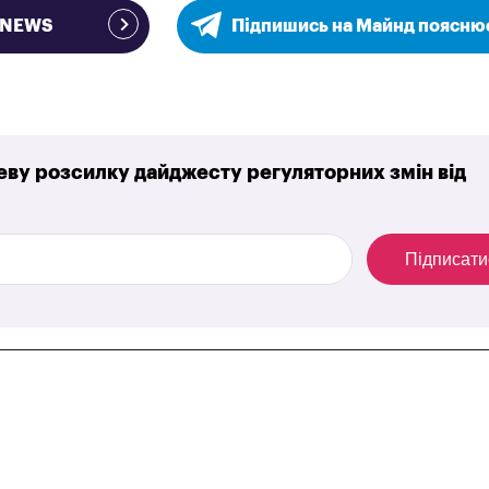
e NEWS
Підпишись на Майнд поясню
ву розсилку дайджесту регуляторних змін від
Підписати