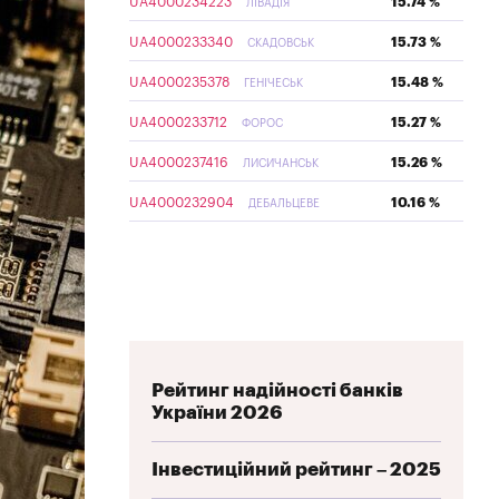
UA4000234223
15.74 %
ЛІВАДІЯ
UA4000233340
15.73 %
СКАДОВСЬК
UA4000235378
15.48 %
ГЕНІЧЕСЬК
UA4000233712
15.27 %
ФОРОС
UA4000237416
15.26 %
ЛИСИЧАНСЬК
UA4000232904
10.16 %
ДЕБАЛЬЦЕВЕ
Рейтинг надійності банків
України 2026
Інвестиційний рейтинг – 2025