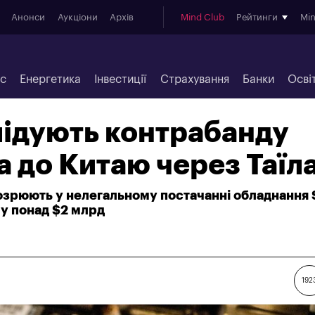
Анонси
Аукціони
Архів
Mind Club
Рейтинги
Mi
ес
Енергетика
Інвестиції
Страхування
Банки
Осві
ідують контрабанду
ia до Китаю через Таїл
озрюють у нелегальному постачанні обладнання 
му понад $2 млрд
192