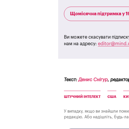
Щомісячна підтримка у 1
Ви можете скасувати підписк
нам на адресу:
editor@mind.
Текст:
Денис Снігур
, редакто
ШТУЧНИЙ ІНТЕЛЕКТ
США
КИ
У випадку, якщо ви знайшли помилк
редакцію. Або надішліть, будь-л