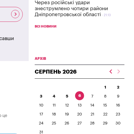
Через російські удари
знеструмлено чотири райони
Дніпропетровської області
21:13
ВСІ НОВИНИ
исавши
АРХІВ
СЕРПЕНЬ
2026
1
2
6
3
4
5
7
8
9
10
11
12
13
14
15
16
17
18
19
20
21
22
23
о це
24
25
26
27
28
29
30
31