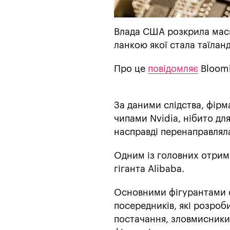
Влада США розкрила мас
ланкою якої стала таїлан
Про це
повідомляє
Bloom
За даними слідства, фірм
чипами Nvidia, нібито дл
насправді перенаправляла
Одним із головних отрим
гіганта Alibaba.
Основними фігурантами с
посередників, які розроб
постачання, зловмисники