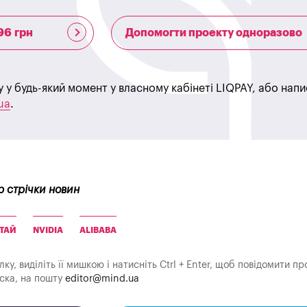
96 грн
Допомогти проекту одноразово
у у будь-який момент у власному кабінеті LIQPAY, або нап
ua
.
р стрічки новин
ТАЙ
NVIDIA
ALIBABA
у, виділіть її мишкою і натисніть Ctrl + Enter, щоб повідомити пр
аска, на пошту
editor@mind.ua