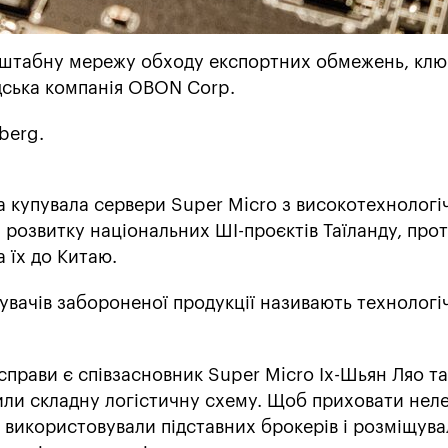
штабну мережу обходу експортних обмежень, кл
дська компанія OBON Corp.
berg.
а купувала сервери Super Micro з високотехнолог
я розвитку національних ШІ-проєктів Таїланду, про
 їх до Китаю.
увачів забороненої продукції називають технологі
прави є співзасновник Super Micro Іх-Шьян Ляо та
или складну логістичну схему. Щоб приховати неле
 використовували підставних брокерів і розміщув