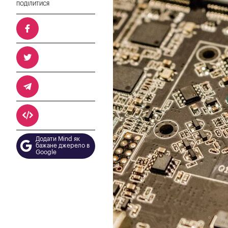
ПОДІЛИТИСЯ
Додати Mind як
бажане джерело в
Google