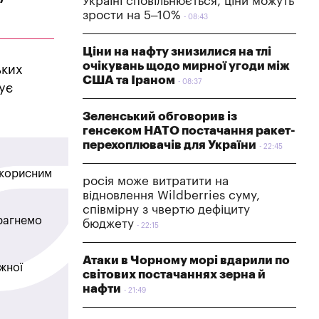
Україні сповільнюється, ціни можуть
зрости на 5–10%
08:43
Ціни на нафту знизилися на тлі
очікувань щодо мирної угоди між
ьких
США та Іраном
08:37
ує
Зеленський обговорив із
генсеком НАТО постачання ракет-
перехоплювачів для України
22:45
в корисним
росія може витратити на
відновлення Wildberries суму,
співмірну з чвертю дефіциту
прагнемо
бюджету
22:15
Атаки в Чорному морі вдарили по
жної
світових постачаннях зерна й
нафти
21:49