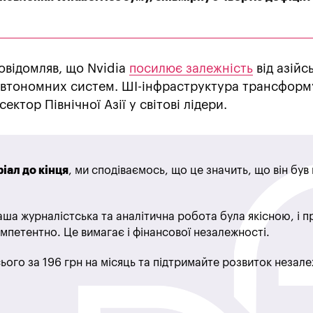
овідомляв, що Nvidia
посилює залежність
від азійс
автономних систем. ШІ-інфраструктура трансформ
ектор Північної Азії у світові лідери.
іал до кінця
, ми сподіваємось, що це значить, що він бу
ша журналістська та аналітична робота була якісною, і 
мпетентно. Це вимагає і фінансової незалежності.
ього за 196 грн на місяць та підтримайте розвиток незале