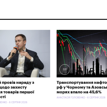
331
 провів нараду з
Транспортування нафто
щодо захисту
рф у Чорному та Азовс
я товарів першої
морях впало на 45,6%
сті
АНАСТАСІЯ ГОЛОВЕНКО - 6 СЕРПНЯ 2026
ЕНКО - 6 СЕРПНЯ 2026