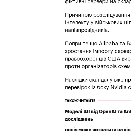
фіктивні сервери на скла
Причиною розслідування 
інтелекту у військових 
напівпровідників.
Попри те що Alibaba та Б
зростання імпорту серве
правоохоронців США вису
проти організаторів схем
Наслідки скандалу вже пр
перевірок із боку Nvidia 
ТАКОЖ ЧИТАЙТЕ
Моделі ШІ від OpenAI та An
досліджень
росія може витратити на ві