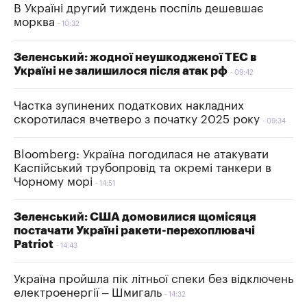
В Україні другий тиждень поспіль дешевшає
морква
10:32
Зеленський: жодної неушкодженої ТЕС в
Україні не залишилося після атак рф
09:42
Частка зупинених податкових накладних
скоротилася вчетверо з початку 2025 року
09:34
Bloomberg: Україна погодилася не атакувати
Каспійський трубопровід та окремі танкери в
Чорному морі
14:51
Зеленський: США домовилися щомісяця
постачати Україні ракети-перехоплювачі
Patriot
14:43
Україна пройшла пік літньої спеки без відключень
електроенергії – Шмигаль
14:32