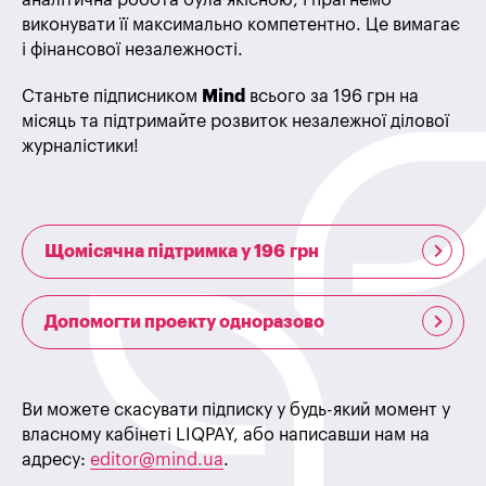
аналітична робота була якісною, і прагнемо
виконувати її максимально компетентно. Це вимагає
і фінансової незалежності.
Станьте підписником
Mind
всього за 196 грн на
місяць та підтримайте розвиток незалежної ділової
журналістики!
Щомісячна підтримка у 196 грн
Допомогти проекту одноразово
Ви можете скасувати підписку у будь-який момент у
власному кабінеті LIQPAY, або написавши нам на
адресу:
editor@mind.ua
.