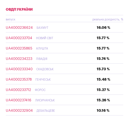
ОВДП УКРАЇНИ
випуск
реальна дохідність, %
UA4000236624
16.06 %
БАХМУТ
UA4000233704
15.77 %
НОВИЙ СВІТ
UA4000235865
15.77 %
АЛУШТА
UA4000234223
15.74 %
ЛІВАДІЯ
UA4000233340
15.73 %
СКАДОВСЬК
UA4000235378
15.48 %
ГЕНІЧЕСЬК
UA4000233712
15.27 %
ФОРОС
UA4000237416
15.26 %
ЛИСИЧАНСЬК
UA4000232904
10.16 %
ДЕБАЛЬЦЕВЕ