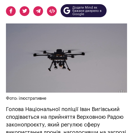
Додати Mind як
бажане джерело в
Google
Фото: ілюстративне
Голова Національної поліції Іван Вигівський
сподівається на прийняття Верховною Радою
законопроєкту, який регулює сферу
використання дронів, наголосивши на загрозі