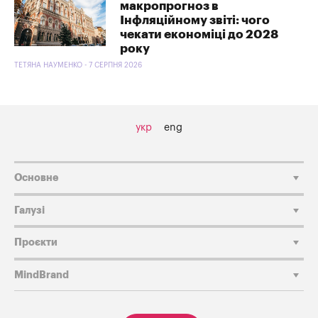
макропрогноз в
Інфляційному звіті: чого
чекати економіці до 2028
року
ТЕТЯНА НАУМЕНКО - 7 СЕРПНЯ 2026
укр
eng
Основне
Галузі
Проєкти
MindBrand