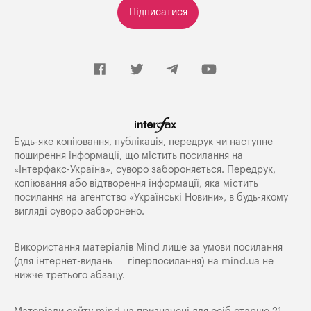
Підписатися
Будь-яке копiювання, публiкацiя, передрук чи наступне
поширення iнформацiї, що мiстить посилання на
«Iнтерфакс-Україна», суворо забороняється. Передрук,
копіювання або відтворення інформації, яка містить
посилання на агентство «Українські Новини», в будь-якому
вигляді суворо заборонено.
Використання матеріалів Mind лише за умови посилання
(для інтернет-видань — гіперпосилання) на
mind.ua
не
нижче третього абзацу.