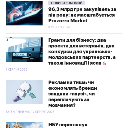
НОВИНИ КОМПАНІЙ
96,3 млрд грн закупівель за
пів року: як масштабується
Prozorro Market
8 СЕРПНЯ 2026
Гранти для бізнесу: два
проєкти для ветеранів, два
конкурси для українсько-
молдовських партнерств, а
також інновації і ясла
7 СЕРПНЯ 2026
Рекламна тиша: чи
економлять бренди
завдяки «паузі», чи
переплачують за
мовчання?
ЄВГЕН ЛЕВЧЕНКО - 7 СЕРПНЯ 2026
НБУ переглянув