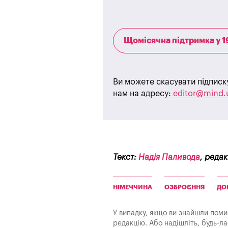
Щомісячна підтримка у 1
Ви можете скасувати підписк
нам на адресу:
editor@mind.
Текст:
Надія Паливода
, реда
НІМЕЧЧИНА
ОЗБРОЄННЯ
ДО
У випадку, якщо ви знайшли помилк
редакцію. Або надішліть, будь-л