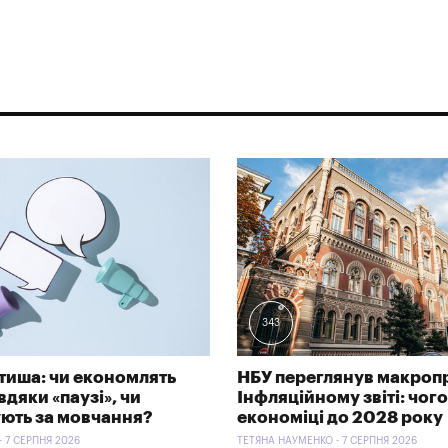
343
тиша: чи економлять
НБУ переглянув макроп
дяки «паузі», чи
Інфляційному звіті: чого
ють за мовчання?
економіці до 2028 року
- 7 СЕРПНЯ 2026
ТЕТЯНА НАУМЕНКО - 7 СЕРПНЯ 2026