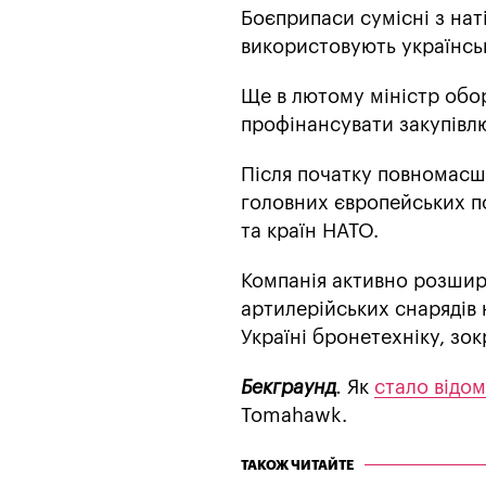
Боєприпаси сумісні з нат
використовують українськ
Ще в лютому міністр обо
профінансувати закупівлю
Після початку повномасшт
головних європейських п
та країн НАТО.
Компанія активно розшир
артилерійських снарядів 
Україні бронетехніку, зо
Бекграунд
.
Як
стало відо
Tomahawk.
ТАКОЖ ЧИТАЙТЕ