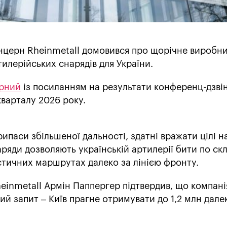
церн Rheinmetall домовився про щорічне виробн
тилерійських снарядів для України.
арний
із посиланням на результати конференц-дзві
кварталу 2026 року.
ипаси збільшеної дальності, здатні вражати цілі н
наряди дозволяють українській артилерії бити по ск
стичних маршрутах далеко за лінією фронту.
einmetall Армін Паппергер підтвердив, що компані
й запит – Київ прагне отримувати до 1,2 млн дале