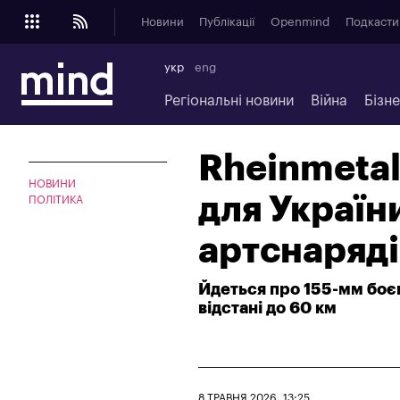
Новини
Публікації
Openmind
Подкасти
укр
eng
Регіональні новини
Війна
Бізн
Rheinmeta
НОВИНИ
для Україн
ПОЛІТИКА
артснаряді
Йдеться про 155-мм боєп
відстані до 60 км
8 ТРАВНЯ 2026, 13:25