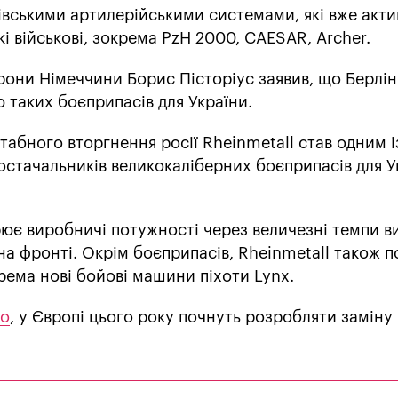
івськими артилерійськими системами, які вже акт
і військові, зокрема PzH 2000, CAESAR, Archer.
рони Німеччини Борис Пісторіус заявив, що Берлін
 таких боєприпасів для України.
абного вторгнення росії Rheinmetall став одним і
остачальників великокаліберних боєприпасів для У
ює виробничі потужності через величезні темпи в
на фронті. Окрім боєприпасів, Rheinmetall також 
крема нові бойові машини піхоти Lynx.
мо
, у Європі цього року почнуть розробляти заміну