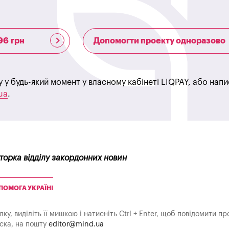
96 грн
Допомогти проекту одноразово
у у будь-який момент у власному кабінеті LIQPAY, або нап
ua
.
кторка відділу закордонних новин
ПОМОГА УКРАЇНІ
у, виділіть її мишкою і натисніть Ctrl + Enter, щоб повідомити пр
аска, на пошту
editor@mind.ua