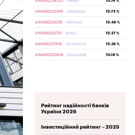
UA4000234223
15.74 %
ЛІВАДІЯ
UA4000233340
15.73 %
СКАДОВСЬК
UA4000235378
15.48 %
ГЕНІЧЕСЬК
UA4000233712
15.27 %
ФОРОС
UA4000237416
15.26 %
ЛИСИЧАНСЬК
UA4000232904
10.16 %
ДЕБАЛЬЦЕВЕ
Рейтинг надійності банків
України 2026
Інвестиційний рейтинг – 2025