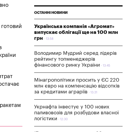
ивно
ОСТАННІ НОВИНИ
 готовий
Українська компанія «Агромат»
випускає облігації ще на 100 млн
грн
13:58
з
Володимир Мудрий серед лідерів
країни
рейтингу топменеджерів
фінансового ринку України
13:45
итрат
Мінагрополітики просить у ЄС 220
постачає
млн євро на компенсацію відсотків
за кредитами аграріїв
13:31
 ракетам
Укрнафта інвестує у 100 нових
паливовозів для розбудови власної
логістики
12:30