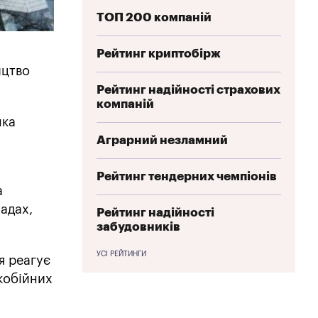
ТОП 200 компаній
Рейтинг криптобірж
ицтво
Рейтинг надійності страхових
компаній
нка
Аграрний незламний
Рейтинг тендерних чемпіонів
а
ладах,
Рейтинг надійності
забудовників
УСІ РЕЙТИНГИ
я реагує
кобійних