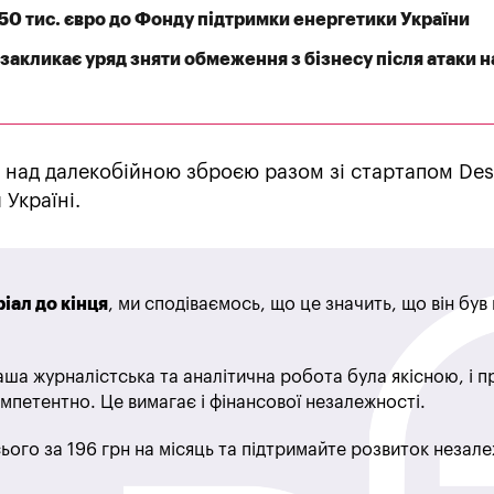
550 тис. євро до Фонду підтримки енергетики України
закликає уряд зняти обмеження з бізнесу після атаки н
 над далекобійною зброєю разом зі стартапом Des
 Україні.
іал до кінця
, ми сподіваємось, що це значить, що він бу
ша журналістська та аналітична робота була якісною, і 
мпетентно. Це вимагає і фінансової незалежності.
ього за 196 грн на місяць та підтримайте розвиток незале