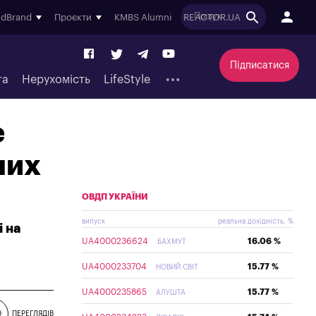
ndBrand
Проєкти
KMBS Alumni
REACTOR.UA
Підписатися
та
Нерухомість
LifeStyle
е
них
ОВДП УКРАЇНИ
випуск
реальна дохідність, %
і на
UA4000236624
16.06 %
БАХМУТ
UA4000233704
15.77 %
НОВИЙ СВІТ
UA4000235865
15.77 %
АЛУШТА
9
ПЕРЕГЛЯДІВ