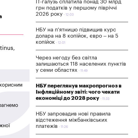
IT-галузь сплатила понад 30 млрд
грн податків у першому півріччі
2026 року
12:03
а
НБУ на п'ятницю підвищив курс
долара на 8 копійок, євро – на 5
копійок
12:01
tinus,
Через негоду без світла
залишаються 118 населених пунктів
у семи областях
11:49
в корисним
НБУ переглянув макропрогноз в
Інфляційному звіті: чого чекати
економіці до 2028 року
11:33
прагнемо
НБУ запровадив нові правила
відстеження міжбанківських
жної
платежів
11:26