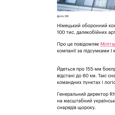
фото DR
Німецький оборонний кон
100 тис. далекобійних ар
Про це повідомляє
Міліт
компанії за підсумками I 
Йдеться про 155-мм боєпр
відстані до 60 км. Такі с
командних пунктах і логі
Генеральний директор Rh
на масштабний українськи
снарядів щороку.