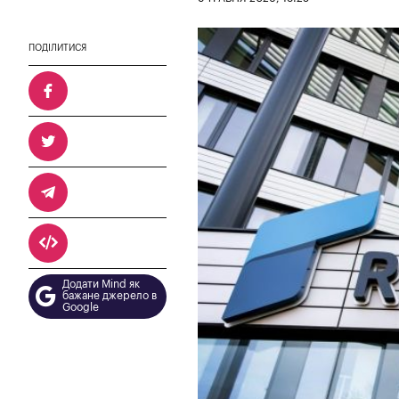
ПОДІЛИТИСЯ
Додати Mind як
бажане джерело в
Google