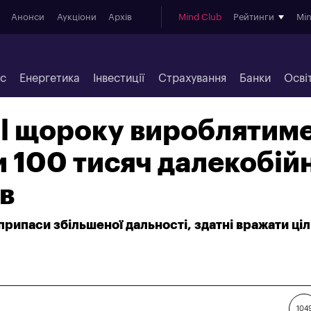
Анонси
Аукціони
Архів
Mind Club
Рейтинги
Mi
ес
Енергетика
Інвестиції
Страхування
Банки
Осві
ll щороку вироблятим
и 100 тисяч далекобій
в
рипаси збільшеної дальності, здатні вражати ціл
104