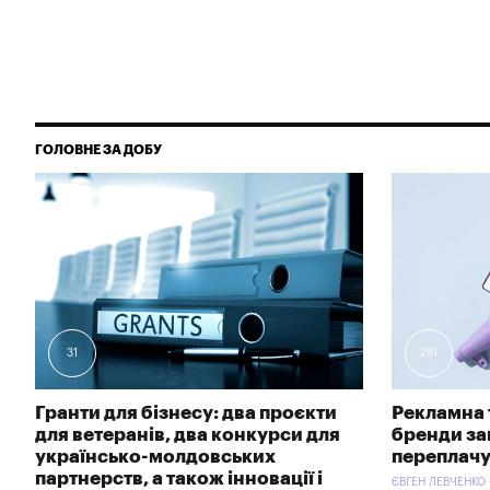
ГОЛОВНЕ ЗА ДОБУ
31
281
Гранти для бізнесу: два проєкти
Рекламна 
для ветеранів, два конкурси для
бренди зав
українсько-молдовських
переплачу
партнерств, а також інновації і
ЄВГЕН ЛЕВЧЕНКО 