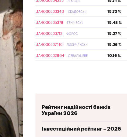
UA4000234223
15.74 %
ЛІВАДІЯ
UA4000233340
15.73 %
СКАДОВСЬК
UA4000235378
15.48 %
ГЕНІЧЕСЬК
UA4000233712
15.27 %
ФОРОС
UA4000237416
15.26 %
ЛИСИЧАНСЬК
UA4000232904
10.16 %
ДЕБАЛЬЦЕВЕ
Рейтинг надійності банків
України 2026
Інвестиційний рейтинг – 2025