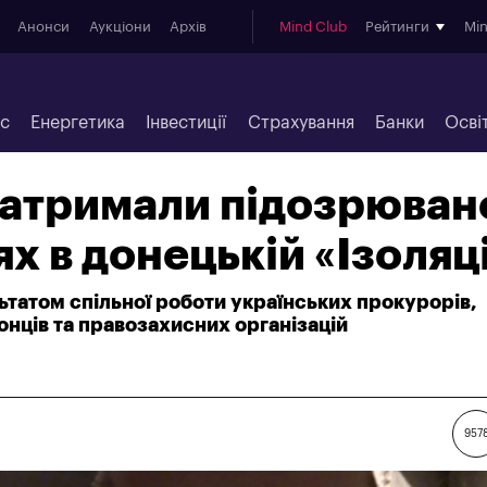
Анонси
Аукціони
Архів
Mind Club
Рейтинги
Mi
ес
Енергетика
Інвестиції
Страхування
Банки
Осві
затримали підозрюван
х в донецькій «Ізоляці
татом спільної роботи українських прокурорів,
нців та правозахисних організацій
957