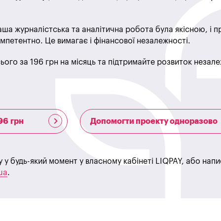
ша журналістська та аналітична робота була якісною, і 
мпетентно. Це вимагає і фінансової незалежності.
ього за 196 грн на місяць та підтримайте розвиток незале
96 грн
Допомогти проекту одноразово
у у будь-який момент у власному кабінеті LIQPAY, або нап
ua
.