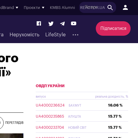
ndBrand
Проєкти
KMBS Alumni
REACTOR.UA
Підписатися
та
Нерухомість
LifeStyle
ого
ї»
ОВДП УКРАЇНИ
випуск
реальна дохідність, %
UA4000236624
16.06 %
БАХМУТ
UA4000235865
15.77 %
АЛУШТА
8
ПЕРЕГЛЯДІВ
UA4000233704
15.77 %
НОВИЙ СВІТ