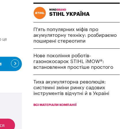
MIND
BRAND
STIHL УКРАЇНА
П'ять популярних міфів про
акумуляторну техніку: розбираємо
о це
поширені стереотипи
Нове покоління роботів-
газонокосарок STIHL iMOW®:
є
встановлення простіше простого
Тиха акумуляторна революція:
системні зміни ринку садових
інструментів відчутні й в Україні
ВСІ МАТЕРІАЛИ КОМПАНІЇ
ся