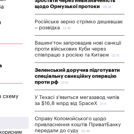
зростати через невизначеність
щодо Ормузької протоки
За
08:38
Російське зерно стрімко дешевшає
з
– розвідка
22:45
Вашингтон запровадив нові санкції
проти військових Куби через
співпрацю з росією та Китаєм
22:15
а
Зеленський доручив підготувати
спеціальну санкційну операцію
проти рф
21:51
з схему
У Техасі з'явиться мегазавод чипів
за $16,8 млрд від SpaceX
21:11
Справу Коломойського щодо
привласнення коштів ПриватБанку
передали до суду
в корисним
20:46