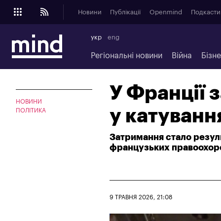
Новини
Публікації
Openmind
Подкасти
укр
eng
Регіональні новини
Війна
Бізн
У Франції 
НОВИНИ
у катування
ПОЛІТИКА
Затримання стало резуль
французьких правоохоро
9 ТРАВНЯ 2026, 21:08