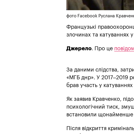
фото Facebook Руслана Кравчен
Французькі правоохоронц
злочинах та катуваннях у
Джерело
. Про це
повідо
За даними слідства, затр
«МГБ днр». У 2017–2019 р
брав участь у катуваннях
Як заявив Кравченко, під
психологічний тиск, змушу
встановили щонайменше д
Після відкриття криміналь