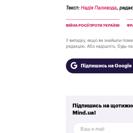
Текст:
Надія Паливода
, реда
ВІЙНА РОСІЇ ПРОТИ УКРАЇНИ
ФР
У випадку, якщо ви знайшли помилк
редакцію. Або надішліть, будь-л
Підпишись на Googl
Підпишись на щотижне
Mind.ua!