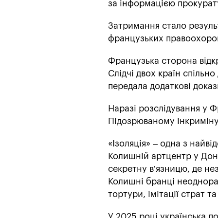
за інформацією прокурат
Затримання стало результ
французьких правоохорон
Французька сторона відкр
Слідчі двох країн спільно
передала додаткові доказ
Наразі розслідування у Ф
Підозрюваному інкриміну
«Ізоляція» – одна з найві
Колишній артцентр у Дон
секретну в’язницю, де не
Колишні бранці неоднора
тортури, імітації страт т
У 2025 році українська п