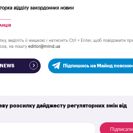
кторка відділу закордонних новин
АНЦІЯ
у, виділіть її мишкою і натисніть Ctrl + Enter, щоб повідомити пр
аска, на пошту
editor@mind.ua
e NEWS
Підпишись на Майнд поясню
ву розсилку дайджесту регуляторних змін від
Підписати