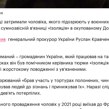
ка
і затримали чоловіка, якого підозрюють у воєнних
 сумнозвісній в’язниці «Ізоляція» в окупованому До
мив
генеральний прокурор України Руслан Кравчен
иманий – громадянин України, який працював на та
оках він був помічником керівника тюрми «Ізоляція
 і жорстокому поводженні з ув’язненими.
озрюваний «брав участь у тортурах полонених, чин
вав людей до зізнань і принижував їх». Наразі слі
ев’ять потерпілих.
ного провадження чоловік у 2021 році виїхав до Фр