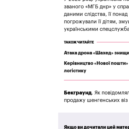
званого «МГБ днр» у справ
даними слідства, її понад
погрожували її дітям, зм
українськими спецслужб
ТАКОЖ ЧИТАЙТЕ
Атака дрона «Шахед» знищил
Керівництво «Нової пошти» 
логістику
Бекграунд
. Як повідомля
продажу шенгенських віз
Якщо ви дочитали цей матер