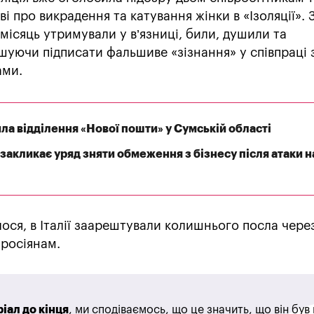
і про викрадення та катування жінки в «Ізоляції». 
 місяць утримували у в’язниці, били, душили та
ушуючи підписати фальшиве «зізнання» у співпраці 
ами.
а відділення «Нової пошти» у Сумській області
закликає уряд зняти обмеження з бізнесу після атаки н
лося, в Італії заарештували колишнього посла чере
 росіянам.
іал до кінця
, ми сподіваємось, що це значить, що він бу