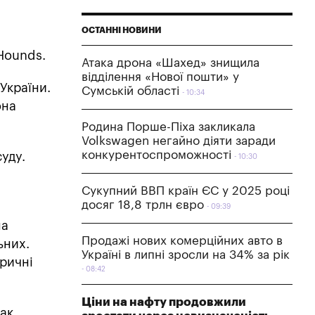
ОСТАННІ НОВИНИ
Hounds.
Атака дрона «Шахед» знищила
відділення «Нової пошти» у
України.
Сумській області
10:34
она
Родина Порше-Піха закликала
Volkswagen негайно діяти заради
конкурентоспроможності
уду.
10:30
Сукупний ВВП країн ЄС у 2025 році
досяг 18,8 трлн євро
09:39
на
Продажі нових комерційних авто в
ьних.
Україні в липні зросли на 34% за рік
ричні
08:42
Ціни на нафту продовжили
так