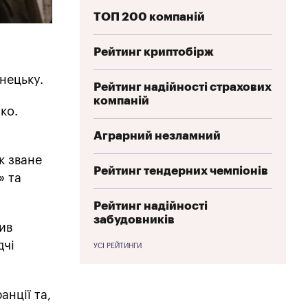
ТОП 200 компаній
Рейтинг криптобірж
нецьку.
Рейтинг надійності страхових
компаній
ко.
Аграрний незламний
к зване
Рейтинг тендерних чемпіонів
» та
Рейтинг надійності
забудовників
ив
дчі
УСІ РЕЙТИНГИ
анції та,