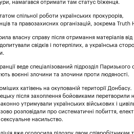
ури, намагався отримати там статус біженця.
атом спільної роботи українських прокурорів,
ців та правозахисних організацій, зокрема Truth 
ила власну справу після отримання матеріалів від 
 допитували свідків і потерпілих, а українська стор
и.
ранції веде спеціалізований підрозділ Паризького с
ють воєнні злочини та злочини проти людяності.
доміших катівень на окупованій території Донбасу.
ецьку після захоплення бойовиками перетворили 
законно утримували українських військових і цивіл
зово розповідали про систематичні побиття, елект
а сексуальне насильство.
оліція вже оголосила підозру двом співробітникам 