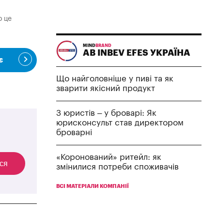
о це
MIND
BRAND
AB INBEV EFES УКРАЇНА
є
Що найголовніше у пиві та як
зварити якісний продукт
З юристів – у броварі: Як
юрисконсульт став директором
броварні
«Коронований» ритейл: як
ся
змінилися потреби споживачів
ВСІ МАТЕРІАЛИ КОМПАНІЇ