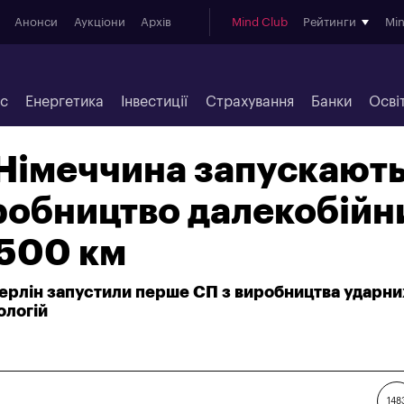
Анонси
Аукціони
Архів
Mind Club
Рейтинги
Mi
ес
Енергетика
Інвестиції
Страхування
Банки
Осві
 Німеччина запускают
робництво далекобійн
1500 км
 Берлін запустили перше СП з виробництва ударни
ологій
148