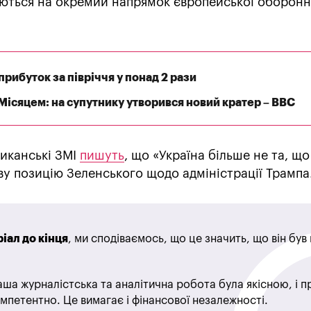
ються на окремий напрямок європейської оборонн
рибуток за півріччя у понад 2 рази
 Місяцем: на супутнику утворився новий кратер – BBC
риканські ЗМІ
пишуть
, що «Україна більше не та, що
у позицію Зеленського щодо адміністрації Трампа
іал до кінця
, ми сподіваємось, що це значить, що він бу
ша журналістська та аналітична робота була якісною, і 
мпетентно. Це вимагає і фінансової незалежності.