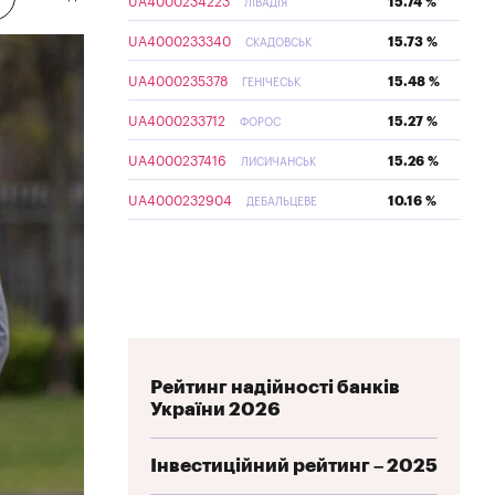
UA4000234223
15.74 %
ЛІВАДІЯ
UA4000233340
15.73 %
СКАДОВСЬК
UA4000235378
15.48 %
ГЕНІЧЕСЬК
UA4000233712
15.27 %
ФОРОС
UA4000237416
15.26 %
ЛИСИЧАНСЬК
UA4000232904
10.16 %
ДЕБАЛЬЦЕВЕ
Рейтинг надійності банків
України 2026
Інвестиційний рейтинг – 2025