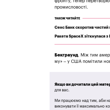
фронту, тепер перетворю
промисловості.
ТАКОЖ ЧИТАЙТЕ
Сенс Банк скоротив чистий п
Ракета SpaceX зіткнулася з
Бекграунд
. Між тим аме
му» – у США помітили нов
Якщо ви дочитали цей матер
для вас.
Ми працюємо над тим, аби на
виконувати її максимально ко