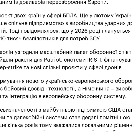
одним із драйверів переозброєння Європи.
оєкт двох країн у сфері БПЛА. Ще у лютому Україн
ше спільне підприємство з виробництва ударних д
гій. Тоді повідомлялося, що у 2026 році планується
0 тисяч безпілотників для потреб ЗСУ.
і Берлін узгодили масштабний пакет оборонної співп
йшли ракети для Patriot, системи IRIS-T, фінансува
-strike та нові спільні проєкти у сфері дронів.
рмування нового українсько-європейського обор
є бойовий досвід і технології, а Німеччина – вироб
 та інтеграцію в європейську оборонну систему.
а невизначеності з майбутньою підтримкою США ста
ни та далекобійні системи стає дедалі помітнішою.
кі ще кілька років тому вважалися локальними рішен