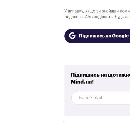
У випадку, якщо ви знайшли помилк
редакцію. Або надішліть, будь-л
Підпишись на Googl
Підпишись на щотижне
Mind.ua!