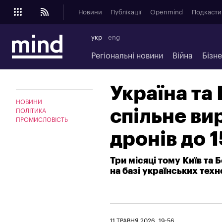
Новини
Публікації
Openmind
Подкасти
укр
eng
Регіональні новини
Війна
Бізн
Україна та
НОВИНИ
спільне ви
ПОЛІТИКА
ПРОМИСЛОВІСТЬ
дронів до 
Три місяці тому Київ та
на базі українських техн
11 ТРАВНЯ 2026, 19:56