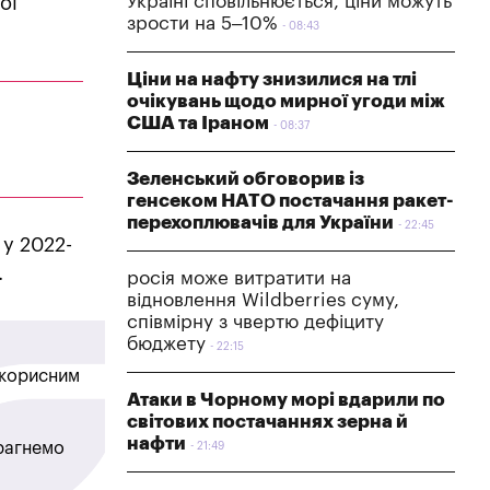
Україні сповільнюється, ціни можуть
ої
зрости на 5–10%
08:43
Ціни на нафту знизилися на тлі
очікувань щодо мирної угоди між
США та Іраном
08:37
Зеленський обговорив із
генсеком НАТО постачання ракет-
перехоплювачів для України
22:45
 у 2022-
.
росія може витратити на
відновлення Wildberries суму,
співмірну з чвертю дефіциту
бюджету
22:15
в корисним
Атаки в Чорному морі вдарили по
світових постачаннях зерна й
нафти
прагнемо
21:49