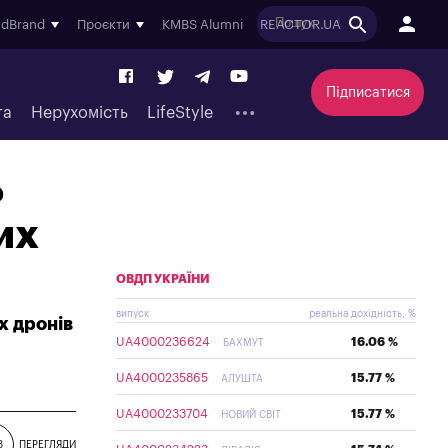
ndBrand
Проєкти
KMBS Alumni
REACTOR.UA
Підписатися
та
Нерухомість
LifeStyle
ь
их
ОВДП УКРАЇНИ
випуск
реальна дохідність, %
х дронів
UA4000236624
16.06 %
БАХМУТ
UA4000235865
15.77 %
АЛУШТА
UA4000233704
15.77 %
НОВИЙ СВІТ
3
ПЕРЕГЛЯДИ