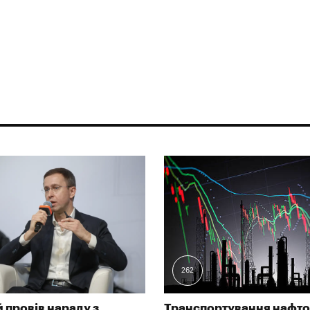
262
 провів нараду з
Транспортування нафто