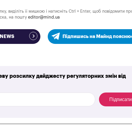
у, виділіть її мишкою і натисніть Ctrl + Enter, щоб повідомити пр
аска, на пошту
editor@mind.ua
e NEWS
Підпишись на Майнд поясню
ву розсилку дайджесту регуляторних змін від
Підписати