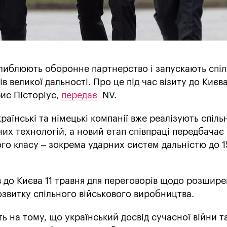
глиблюють оборонне партнерство і запускають спі
 великої дальності. Про це під час візиту до Києв
ис Пісторіус,
передає
NV.
раїнські та німецькі компанії вже реалізують спіль
них технологій, а новий етап співпраці передбачає
го класу – зокрема ударних систем дальністю до 1
 до Києва 11 травня для переговорів щодо розшир
озвитку спільного військового виробництва.
ь на тому, що український досвід сучасної війни т