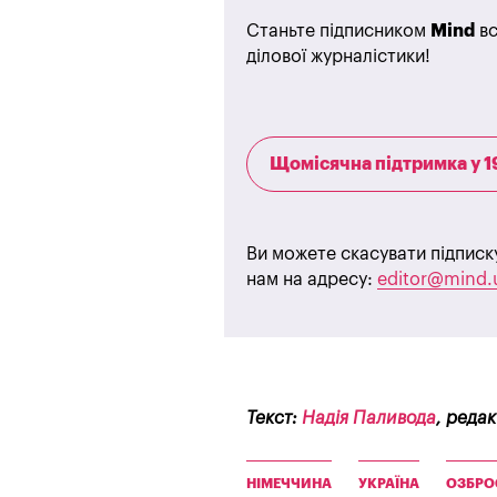
Станьте підписником
Mind
вс
ділової журналістики!
Щомісячна підтримка у 1
Ви можете скасувати підписк
нам на адресу:
editor@mind.
Текст:
Надія Паливода
, реда
НІМЕЧЧИНА
УКРАЇНА
ОЗБРО