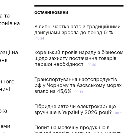
ОСТАННІ НОВИНИ
а та
ронів на
У липні частка авто з традиційними
двигунами зросла до понад 61%
10:24
раці на
Корецький провів нараду з бізнесом
щодо захисту постачання товарів
ння
першої необхідності
09:50
Транспортування нафтопродуктів
онного
рф у Чорному та Азовському морях
ничі
впало на 45,6%
09:44
Гібридне авто чи електрокар: що
вка
зручніше в Україні у 2026 році?
09:30
нями
Попит на молочну продукцію в