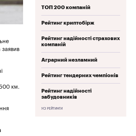
ТОП 200 компаній
Рейтинг криптобірж
Рейтинг надійності страхових
льне
компаній
а заявив
Аграрний незламний
ні
Рейтинг тендерних чемпіонів
500 км.
Рейтинг надійності
забудовників
ення
УСІ РЕЙТИНГИ
а