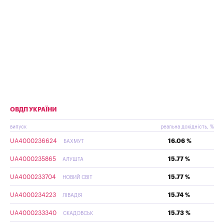
ОВДП УКРАЇНИ
випуск
реальна дохідність, %
UA4000236624
16.06 %
БАХМУТ
UA4000235865
15.77 %
АЛУШТА
UA4000233704
15.77 %
НОВИЙ СВІТ
UA4000234223
15.74 %
ЛІВАДІЯ
UA4000233340
15.73 %
СКАДОВСЬК