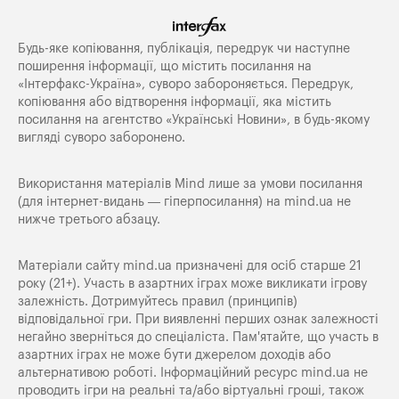
Будь-яке копiювання, публiкацiя, передрук чи наступне
поширення iнформацiї, що мiстить посилання на
«Iнтерфакс-Україна», суворо забороняється. Передрук,
копіювання або відтворення інформації, яка містить
посилання на агентство «Українські Новини», в будь-якому
вигляді суворо заборонено.
Використання матеріалів Mind лише за умови посилання
(для інтернет-видань — гіперпосилання) на
mind.ua
не
нижче третього абзацу.
Матеріали сайту mind.ua призначені для осіб старше 21
року (21+). Участь в азартних іграх може викликати ігрову
залежність. Дотримуйтесь правил (принципів)
відповідальної гри. При виявленні перших ознак залежності
негайно зверніться до спеціаліста. Пам'ятайте, що участь в
азартних іграх не може бути джерелом доходів або
альтернативою роботі. Інформаційний ресурс mind.ua не
проводить ігри на реальні та/або віртуальні гроші, також