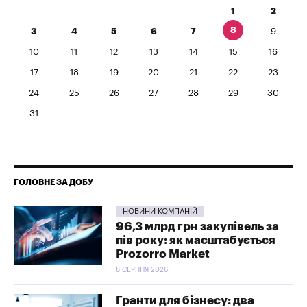
1
2
8
3
4
5
6
7
9
10
11
12
13
14
15
16
17
18
19
20
21
22
23
24
25
26
27
28
29
30
31
ГОЛОВНЕ ЗА ДОБУ
НОВИНИ КОМПАНІЙ
96,3 млрд грн закупівель за
пів року: як масштабується
Prozorro Market
8 СЕРПНЯ 2026
Гранти для бізнесу: два