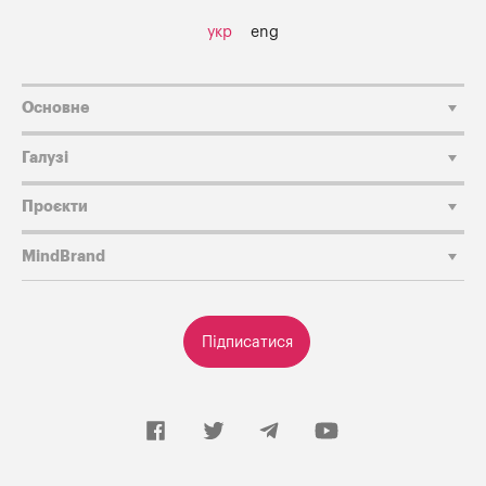
укр
eng
Основне
Галузі
Проєкти
MindBrand
Підписатися