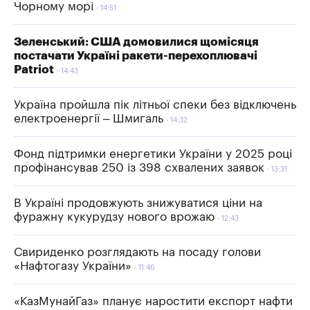
Чорному морі
14:51
Зеленський: США домовилися щомісяця
постачати Україні ракети-перехоплювачі
Patriot
14:43
Україна пройшла пік літньої спеки без відключень
електроенергії – Шмигаль
14:32
Фонд підтримки енергетики України у 2025 році
профінансував 250 із 398 схвалених заявок
13:31
В Україні продовжують знижуватися ціни на
фуражну кукурудзу нового врожаю
12:43
Свириденко розглядають на посаду голови
«Нафтогазу України»
11:46
«КазМунайГаз» планує наростити експорт нафти