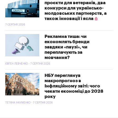
проєкти для ветеранів, два
конкурси для українсько-
молдовських партнерств, а
також інновації і ясла
7 СЕРПНЯ 2026
Рекламна тиша: чи
економлять бренди
завдяки «паузі», чи
переплачують за
мовчання?
ЄВГЕН ЛЕВЧЕНКО - 7 СЕРПНЯ 2026
НБУ переглянув
макропрогноз в
Інфляційному звіті: чого
чекати економіці до 2028
року
ТЕТЯНА НАУМЕНКО - 7 СЕРПНЯ 2026