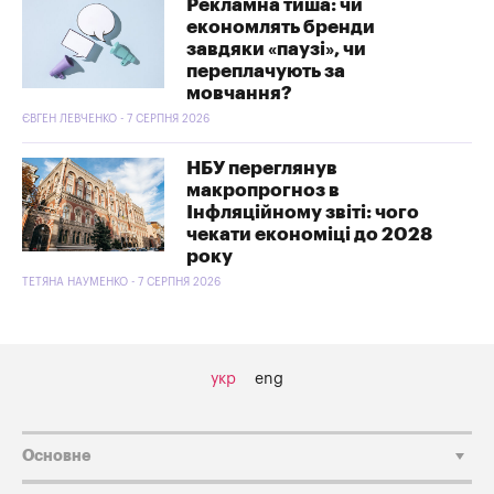
Рекламна тиша: чи
економлять бренди
завдяки «паузі», чи
переплачують за
мовчання?
ЄВГЕН ЛЕВЧЕНКО - 7 СЕРПНЯ 2026
НБУ переглянув
макропрогноз в
Інфляційному звіті: чого
чекати економіці до 2028
року
ТЕТЯНА НАУМЕНКО - 7 СЕРПНЯ 2026
укр
eng
Основне