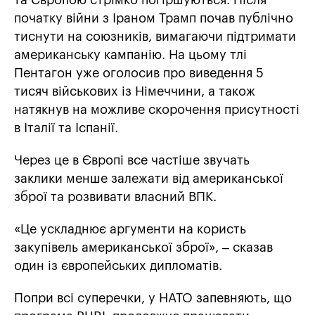
та Європою стрімко погіршуються. Після
початку війни з Іраном Трамп почав публічно
тиснути на союзників, вимагаючи підтримати
американську кампанію. На цьому тлі
Пентагон уже оголосив про виведення 5
тисяч військових із Німеччини, а також
натякнув на можливе скорочення присутності
в Італії та Іспанії.
Через це в Європі все частіше звучать
заклики менше залежати від американської
зброї та розвивати власний ВПК.
«Це ускладнює аргументи на користь
закупівель американської зброї», – сказав
один із європейських дипломатів.
Попри всі суперечки, у НАТО запевняють, що