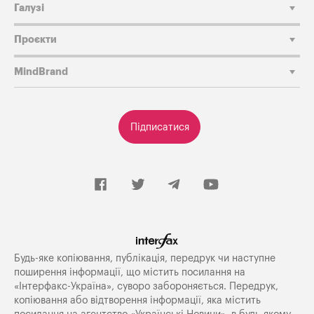
Галузі
Проєкти
MindBrand
Підписатися
Будь-яке копiювання, публiкацiя, передрук чи наступне
поширення iнформацiї, що мiстить посилання на
«Iнтерфакс-Україна», суворо забороняється. Передрук,
копіювання або відтворення інформації, яка містить