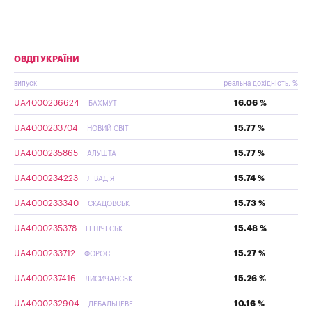
ОВДП УКРАЇНИ
випуск
реальна дохідність, %
UA4000236624
16.06 %
БАХМУТ
UA4000233704
15.77 %
НОВИЙ СВІТ
UA4000235865
15.77 %
АЛУШТА
UA4000234223
15.74 %
ЛІВАДІЯ
UA4000233340
15.73 %
СКАДОВСЬК
UA4000235378
15.48 %
ГЕНІЧЕСЬК
UA4000233712
15.27 %
ФОРОС
UA4000237416
15.26 %
ЛИСИЧАНСЬК
UA4000232904
10.16 %
ДЕБАЛЬЦЕВЕ