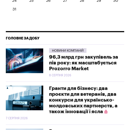
24
25
26
27
28
29
30
31
ГОЛОВНЕ ЗА ДОБУ
НОВИНИ КОМПАНІЙ
96,3 млрд грн закупівель за
пів року: як масштабується
Prozorro Market
8 СЕРПНЯ 2026
Гранти для бізнесу: два
проєкти для ветеранів, два
конкурси для українсько-
молдовських партнерств, а
також інновації і ясла
7 СЕРПНЯ 2026