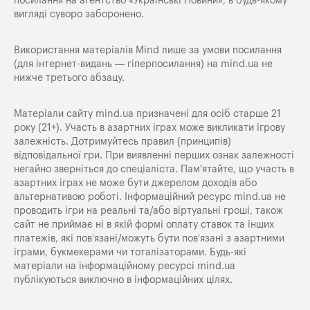
посилання на агентство «Українські Новини», в будь-якому
вигляді суворо заборонено.
Використання матеріалів Mind лише за умови посилання
(для інтернет-видань — гіперпосилання) на
mind.ua
не
нижче третього абзацу.
Матеріали сайту mind.ua призначені для осіб старше 21
року (21+). Участь в азартних іграх може викликати ігрову
залежність. Дотримуйтесь правил (принципів)
відповідальної гри. При виявленні перших ознак залежності
негайно зверніться до спеціаліста. Пам'ятайте, що участь в
азартних іграх не може бути джерелом доходів або
альтернативою роботі. Інформаційний ресурс mind.ua не
проводить ігри на реальні та/або віртуальні гроші, також
сайт не приймає ні в якій формі оплату ставок та інших
платежів, які пов’язані/можуть бути пов’язані з азартними
іграми, букмекерами чи тоталізаторами. Будь-які
матеріали на інформаційному ресурсі mind.ua
публікуються виключно в інформаційних цілях.