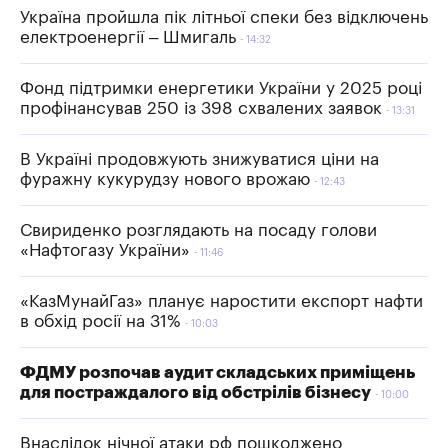
Україна пройшла пік літньої спеки без відключень
електроенергії – Шмигаль
14:32
Фонд підтримки енергетики України у 2025 році
профінансував 250 із 398 схвалених заявок
13:31
В Україні продовжують знижуватися ціни на
фуражну кукурудзу нового врожаю
12:43
Свириденко розглядають на посаду голови
«Нафтогазу України»
11:46
«КазМунайГаз» планує наростити експорт нафти
в обхід росії на 31%
10:03
ФДМУ розпочав аудит складських приміщень
для постраждалого від обстрілів бізнесу
10:00
Внаслідок нічної атаки рф пошкоджено