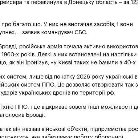
рейсера та перекинула в Донецьку область – за 122
про багато що. У них не вистачає засобів, і вони
упне», – заявив командувач СБС.
Бровді, російська армія почала активно використо
 1960-х років. Деякі з них встановлені на настільки
о, як він іронізує, «у Києві таких не бачили з 40-х 
х систем, лише від початку 2026 року українські в
ійських систем ППО. Це дозволяє створювати так з
ударів українських дронів по території рф.
хню ППО, і це відкриває зовсім інші можливості д
аголосив Бровді.
так він назвав військові об’єкти, підприємства ро
аструктуру, яка забезпечує роботу оборонної