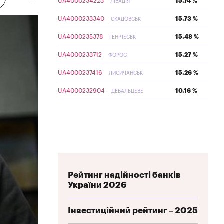
UA4000234223
15.74 %
ЛІВАДІЯ
UA4000233340
15.73 %
СКАДОВСЬК
UA4000235378
15.48 %
ГЕНІЧЕСЬК
UA4000233712
15.27 %
ФОРОС
UA4000237416
15.26 %
ЛИСИЧАНСЬК
UA4000232904
10.16 %
ДЕБАЛЬЦЕВЕ
Рейтинг надійності банків
України 2026
Інвестиційний рейтинг – 2025