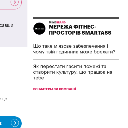
MIND
BRAND
исавши
МЕРЕЖА ФІТНЕС-
ПРОСТОРІВ SMARTASS
Що таке м'язове забезпечення і
чому твій годинник може брехати?
Як перестати гасити пожежі та
створити культуру, що працює на
тебе
ВСІ МАТЕРІАЛИ КОМПАНІЇ
о це
є