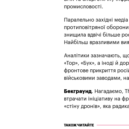
промисловості.
Паралельно західні медіа
протиповітряної оборони.
знищила вдвічі більше ро
Найбільш вразливими вияв
Аналітики зазначають, що
«Тор», «Бук», а іноді й 
фронтове прикриття російс
військовими заводами, н
Бекграунд
. Нагадаємо, 
втрачати ініціативу на ф
«стіну дронів», яка радик
ТАКОЖ ЧИТАЙТЕ