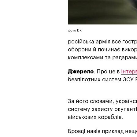
фото DR
російська армія все гост
оборони й починає викори
комплексами та радарами
Джерело
. Про це в
інтер
безпілотних систем ЗСУ Р
За його словами, українс
систему захисту окупанті
військових кораблів.
Бровді навів приклад нещ