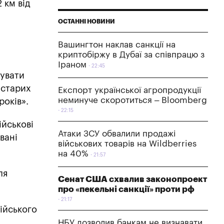
 км від
ОСТАННІ НОВИНИ
Вашингтон наклав санкції на
криптобіржу в Дубаї за співпрацю з
Іраном
22:45
вувати
 старих
Експорт української агропродукції
неминуче скоротиться – Bloomberg
років».
22:15
ійськові
Атаки ЗСУ обвалили продажі
вані
військових товарів на Wildberries
на 40%
21:57
ля
Сенат США схвалив законопроект
про «пекельні санкції» проти рф
21:17
сійського
НБУ дозволив банкам не визнавати