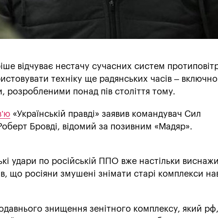
ріше відчуває нестачу сучасних систем протиповіт
стовувати техніку ще радянських часів – включно
, розробленими понад пів століття тому.
в’ю
«Українській правді» заявив командувач Сил
оберт Бровді, відомий за позивним «Мадяр».
ькі удари по російській ППО вже настільки виснаж
в, що росіяни змушені знімати старі комплекси нав
одавнього знищення зенітного комплексу, який рф,