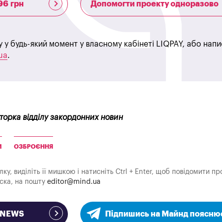
96 грн
Допомогти проекту одноразово
у у будь-який момент у власному кабінеті LIQPAY, або нап
ua
.
кторка відділу закордонних новин
И
ОЗБРОЄННЯ
у, виділіть її мишкою і натисніть Ctrl + Enter, щоб повідомити пр
аска, на пошту
editor@mind.ua
e NEWS
Підпишись на Майнд поясню