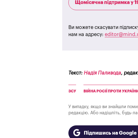
Щомісячна підтримка у 1
Ви можете скасувати підписк
нам на адресу:
editor@mind.
Текст:
Надія Паливода
, реда
ЗСУ
ВІЙНА РОСІЇ ПРОТИ УКРАЇН
У випадку, якщо ви знайшли помилк
редакцію. Або надішліть, будь-л
Підпишись на Googl