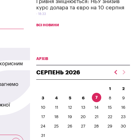
Гривня зміцнюється: НБУ знизив
курс долара та євро на 10 серпня
18:33
ВСІ НОВИНИ
АРХІВ
в корисним
СЕРПЕНЬ
2026
прагнемо
1
2
7
3
4
5
6
8
9
жної
10
11
12
13
14
15
16
17
18
19
20
21
22
23
24
25
26
27
28
29
30
31