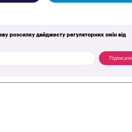
ву розсилку дайджесту регуляторних змін від
Підписати