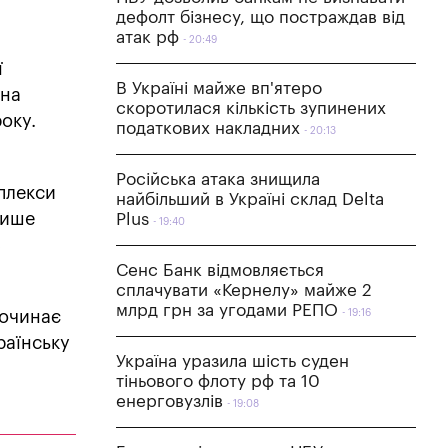
дефолт бізнесу, що постраждав від
атак рф
20:49
ї
В Україні майже вп'ятеро
їна
скоротилася кількість зупинених
оку.
податкових накладних
20:13
Російська атака знищила
мплекси
найбільший в Україні склад Delta
лише
Plus
19:40
з
Сенс Банк відмовляється
сплачувати «Кернелу» майже 2
млрд грн за угодами РЕПО
починає
19:16
раїнську
Україна уразила шість суден
тіньового флоту рф та 10
енерговузлів
19:08