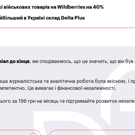
 військових товарів на Wildberries на 40%
більший в Україні склад Delta Plus
іал до кінця
, ми сподіваємось, що це значить, що він бу
ша журналістська та аналітична робота була якісною, і 
мпетентно. Це вимагає і фінансової незалежності.
ього за 196 грн на місяць та підтримайте розвиток незале