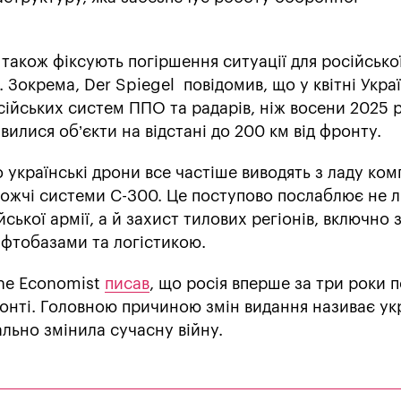
 також фіксують погіршення ситуації для російсько
 Зокрема, Der Spiegel повідомив, що у квітні Укра
сійських систем ППО та радарів, ніж восени 2025 р
илися об’єкти на відстані до 200 км від фронту.
 українські дрони все частіше виводять з ладу ко
дорожчі системи С-300. Це поступово послаблює не 
ької армії, а й захист тилових регіонів, включно 
афтобазами та логістикою.
The Economist
писав
, що росія вперше за три роки 
ронті. Головною причиною змін видання називає ук
ально змінила сучасну війну.