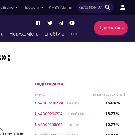
ndBrand
Проєкти
KMBS Alumni
REACTOR.UA
Підписатися
та
Нерухомість
LifeStyle
»:
ОВДП УКРАЇНИ
випуск
реальна дохідність, %
UA4000236624
16.06 %
БАХМУТ
UA4000233704
15.77 %
НОВИЙ СВІТ
UA4000235865
15.77 %
АЛУШТА
6
ПЕРЕГЛЯДІВ