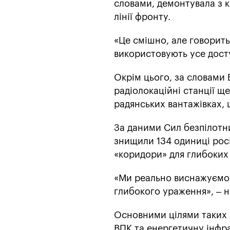
словами, демонтувала з к
лінії фронту.
«Це смішно, але говорить 
використовують усе дост
Окрім цього, за словами 
радіолокаційні станції ще
радянських вантажівках, щ
За даними Сил безпілотни
знищили 134 одиниці рос
«коридори» для глибоких 
«Ми реально виснажуємо ї
глибокого ураження», – н
Основними цілями таких а
ВПК та енергетичну інфр