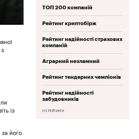
ТОП 200 компаній
Рейтинг криптобірж
Рейтинг надійності страхових
ряної
компаній
 з
Аграрний незламний
Рейтинг тендерних чемпіонів
Рейтинг надійності
забудовників
или
іть із
УСІ РЕЙТИНГИ
 за його