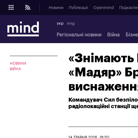
Новини
Публікації
Openmind
Подкасти
укр
eng
Регіональні новини
Війна
Бізн
«Знімають 
НОВИНИ
«Мадяр» Бр
ВІЙНА
виснаженн
Командувач Сил безпіло
радіолокаційні станції щ
14 ТРАВНЯ 2026, 18:50