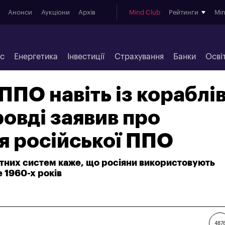
Анонси
Аукціони
Архів
Mind Club
Рейтинги
Mi
ес
Енергетика
Інвестиції
Страхування
Банки
Осві
ППО навіть із кораблів
овді заявив про
я російської ППО
тних систем каже, що росіяни використовують
е 1960-х років
487