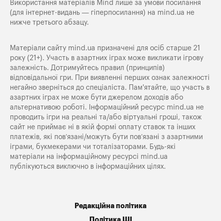
Використання матеріалів Mind лише за умови посилання
(для інтернет-видань — гіперпосилання) на
mind.ua
не
нижче третього абзацу.
Матеріали сайту mind.ua призначені для осіб старше 21
року (21+). Участь в азартних іграх може викликати ігрову
залежність. Дотримуйтесь правил (принципів)
відповідальної гри. При виявленні перших ознак залежності
негайно зверніться до спеціаліста. Пам'ятайте, що участь в
азартних іграх не може бути джерелом доходів або
альтернативою роботі. Інформаційний ресурс mind.ua не
проводить ігри на реальні та/або віртуальні гроші, також
сайт не приймає ні в якій формі оплату ставок та інших
платежів, які пов’язані/можуть бути пов’язані з азартними
іграми, букмекерами чи тоталізаторами. Будь-які
матеріали на інформаційному ресурсі mind.ua
публікуються виключно в інформаційних цілях.
Редакційна політика
Політика ШІ