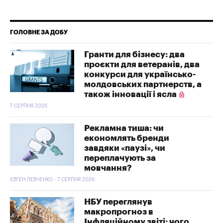
ГОЛОВНЕ ЗА ДОБУ
Гранти для бізнесу: два
проєкти для ветеранів, два
конкурси для українсько-
молдовських партнерств, а
також інновації і ясла
7 СЕРПНЯ 2026
Рекламна тиша: чи
економлять бренди
завдяки «паузі», чи
переплачують за
мовчання?
ЄВГЕН ЛЕВЧЕНКО - 7 СЕРПНЯ 2026
НБУ переглянув
макропрогноз в
Інфляційному звіті: чого