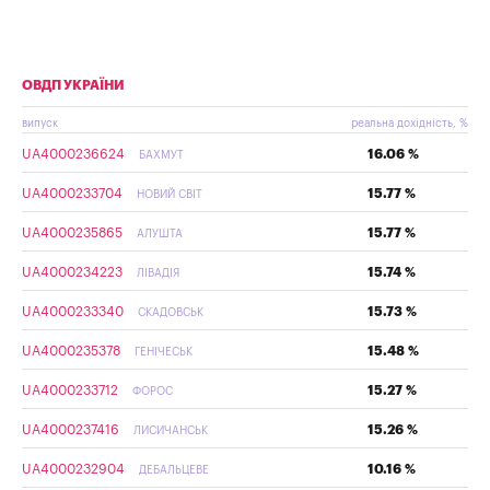
ОВДП УКРАЇНИ
випуск
реальна дохідність, %
UA4000236624
16.06 %
БАХМУТ
UA4000233704
15.77 %
НОВИЙ СВІТ
UA4000235865
15.77 %
АЛУШТА
UA4000234223
15.74 %
ЛІВАДІЯ
UA4000233340
15.73 %
СКАДОВСЬК
UA4000235378
15.48 %
ГЕНІЧЕСЬК
UA4000233712
15.27 %
ФОРОС
UA4000237416
15.26 %
ЛИСИЧАНСЬК
UA4000232904
10.16 %
ДЕБАЛЬЦЕВЕ