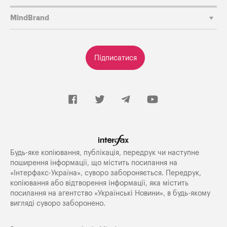
MindBrand
Підписатися
Будь-яке копiювання, публiкацiя, передрук чи наступне
поширення iнформацiї, що мiстить посилання на
«Iнтерфакс-Україна», суворо забороняється. Передрук,
копіювання або відтворення інформації, яка містить
посилання на агентство «Українські Новини», в будь-якому
вигляді суворо заборонено.