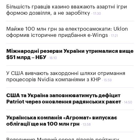
Більшість гравців казино вважають азартні ігри
формою дозвілля, а не заробітку
17:30
Майже 100 млн грн за електросамокати: Uklon
оформив історичне придбання e-Wings
17:21
Міжнародні резерви України утрималися вище
$51 млрд – НБУ
16:10
У США вивчають закордонні шляхи отримання
процесорів Nvidia компаніями з КНР
15:59
США та Україна заповнюватимуть дефіцит
Patriot через оновлення радянських ракет
14:50
Українська компанія «Агромат» випускає
облігації ще на 100 млн грн
13:58
Володимир Мудрий серед лідерів рейтингу