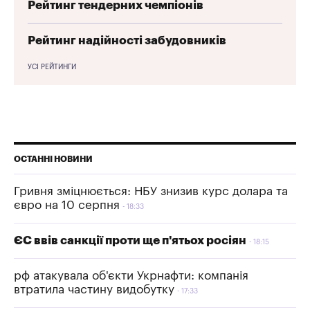
Рейтинг тендерних чемпіонів
Рейтинг надійності забудовників
УСІ РЕЙТИНГИ
ОСТАННІ НОВИНИ
Гривня зміцнюється: НБУ знизив курс долара та
євро на 10 серпня
18:33
ЄС ввів санкції проти ще п'ятьох росіян
18:15
рф атакувала об'єкти Укрнафти: компанія
втратила частину видобутку
17:33