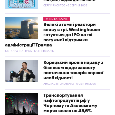
СЕРГІЙ ЯХОНТОВ - 6 СЕРПНЯ 2026
MIND EXPLAINS
Великі атомні реактори
знову в грі. Westinghouse
готується до IPO на тлі
потужної підтримки
адміністрації Трампа
СВІТЛАНА ДОЛІНЧУК - 6 СЕРПНЯ 2026
Корецький провів нараду з
бізнесом щодо захисту
постачання товарів першої
необхідності
АНАСТАСІЯ ГОЛОВЕНКО - 6 СЕРПНЯ 2026
Транспортування
нафтопродуктів рф у
Чорному та Азовському
морях впало на 45,6%