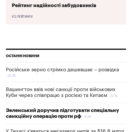
Рейтинг надійності забудовників
УСІ РЕЙТИНГИ
ОСТАННІ НОВИНИ
Російське зерно стрімко дешевшає – розвідка
22:45
Вашингтон ввів нові санкції проти військових
Куби через співпрацю з росією та Китаєм
22:15
Зеленський доручив підготувати спеціальну
санкційну операцію проти рф
21:51
У Техасі з'явиться мегазавод чипів за $16,8 млрд