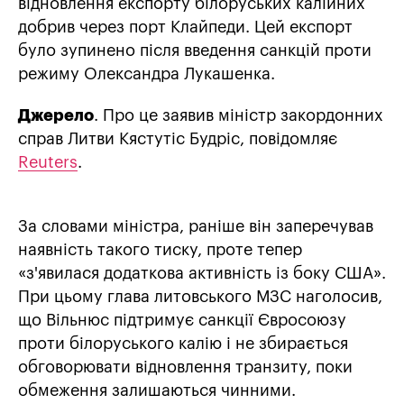
відновлення експорту білоруських калійних
добрив через порт Клайпеди. Цей експорт
було зупинено після введення санкцій проти
режиму Олександра Лукашенка.
Джерело
. Про це заявив міністр закордонних
справ Литви Кястутіс Будріс, повідомляє
Reuters
.
За словами міністра, раніше він заперечував
наявність такого тиску, проте тепер
«з'явилася додаткова активність із боку США».
При цьому глава литовського МЗС наголосив,
що Вільнюс підтримує санкції Євросоюзу
проти білоруського калію і не збирається
обговорювати відновлення транзиту, поки
обмеження залишаються чинними.