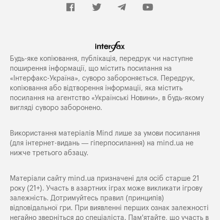
Будь-яке копiювання, публiкацiя, передрук чи наступне
поширення iнформацiї, що мiстить посилання на
«Iнтерфакс-Україна», суворо забороняється. Передрук,
копіювання або відтворення інформації, яка містить
посилання на агентство «Українські Новини», в будь-якому
вигляді суворо заборонено.
Використання матеріалів Mind лише за умови посилання
(для інтернет-видань — гіперпосилання) на
mind.ua
не
нижче третього абзацу.
Матеріали сайту mind.ua призначені для осіб старше 21
року (21+). Участь в азартних іграх може викликати ігрову
залежність. Дотримуйтесь правил (принципів)
відповідальної гри. При виявленні перших ознак залежності
негайно зверніться до спеціаліста. Пам'ятайте, що участь в