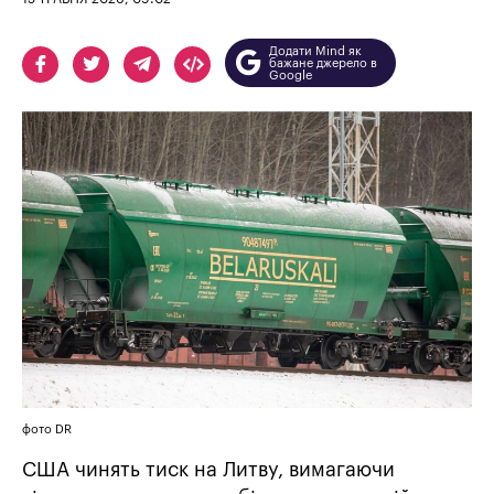
Додати Mind як
бажане джерело в
Google
фото DR
США чинять тиск на Литву, вимагаючи