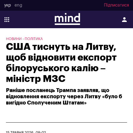
укр
eng
Підписатися
НОВИНИ
ПОЛІТИКА
США тиснуть на Литву,
щоб відновити експорт
білоруського калію –
міністр МЗС
Раніше посланець Трампа заявляв, що
відновлення експорту через Литву «було б
вигідно Сполученим Штатам»
15 ТРАВНЯ 2026, 09:02