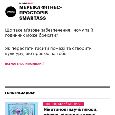
MIND
BRAND
МЕРЕЖА ФІТНЕС-
ПРОСТОРІВ
SMARTASS
Що таке м'язове забезпечення і чому твій
годинник може брехати?
Як перестати гасити пожежі та створити
культуру, що працює на тебе
ВСІ МАТЕРІАЛИ КОМПАНІЇ
ГОЛОВНЕ ЗА ДОБУ
ПАРТНЕРСЬКИЙ МАТЕРІАЛ
Нікотинові паучі: плюси,
мінуси, підводні камені