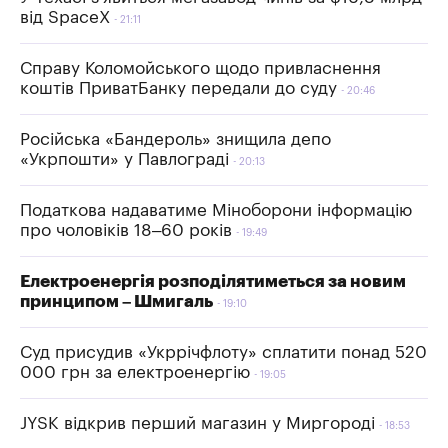
від SpaceX
21:11
Справу Коломойського щодо привласнення
коштів ПриватБанку передали до суду
20:46
Російська «Бандероль» знищила депо
«Укрпошти» у Павлограді
20:13
Податкова надаватиме Міноборони інформацію
про чоловіків 18–60 років
19:49
Електроенергія розподілятиметься за новим
принципом – Шмигаль
19:10
Суд присудив «Укррічфлоту» сплатити понад 520
000 грн за електроенергію
19:05
JYSK відкрив перший магазин у Миргороді
18:53