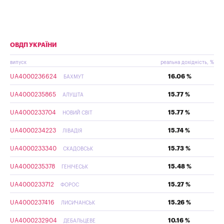
ОВДП УКРАЇНИ
випуск
реальна дохідність, %
UA4000236624
16.06 %
БАХМУТ
UA4000235865
15.77 %
АЛУШТА
UA4000233704
15.77 %
НОВИЙ СВІТ
UA4000234223
15.74 %
ЛІВАДІЯ
UA4000233340
15.73 %
СКАДОВСЬК
UA4000235378
15.48 %
ГЕНІЧЕСЬК
UA4000233712
15.27 %
ФОРОС
UA4000237416
15.26 %
ЛИСИЧАНСЬК
UA4000232904
10.16 %
ДЕБАЛЬЦЕВЕ