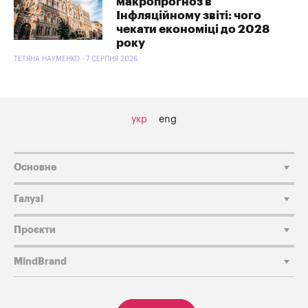
макропрогноз в
Інфляційному звіті: чого
чекати економіці до 2028
року
ТЕТЯНА НАУМЕНКО - 7 СЕРПНЯ 2026
укр
eng
Основне
Галузі
Проєкти
MindBrand