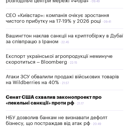
розподільчі центри мережі «Фора»
09:49
СЕО «Київстар»: компанія очікує зростання
чистого прибутку на 17-19% у 2026 році
09:41
Вашингтон наклав санкції на криптобіржу в Дубаї
за співпрацю з Іраном
22:45
Експорт української агропродукції неминуче
скоротиться – Bloomberg
22:15
Атаки ЗСУ обвалили продажі військових товарів
на Wildberries на 40%
21:57
Сенат США схвалив законопроект про
«пекельні санкції» проти рф
21:17
НБУ дозволив банкам не визнавати дефолт
бізнесу, що постраждав від атак рф
20:49