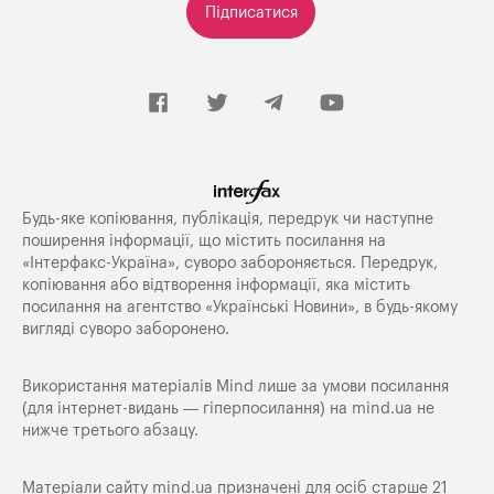
Підписатися
Будь-яке копiювання, публiкацiя, передрук чи наступне
поширення iнформацiї, що мiстить посилання на
«Iнтерфакс-Україна», суворо забороняється. Передрук,
копіювання або відтворення інформації, яка містить
посилання на агентство «Українські Новини», в будь-якому
вигляді суворо заборонено.
Використання матеріалів Mind лише за умови посилання
(для інтернет-видань — гіперпосилання) на
mind.ua
не
нижче третього абзацу.
Матеріали сайту mind.ua призначені для осіб старше 21