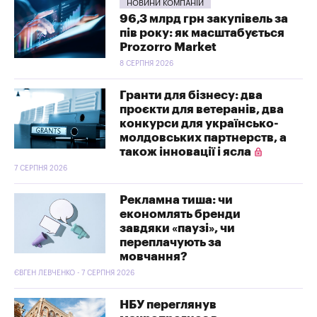
НОВИНИ КОМПАНІЙ
96,3 млрд грн закупівель за
пів року: як масштабується
Prozorro Market
8 СЕРПНЯ 2026
Гранти для бізнесу: два
проєкти для ветеранів, два
конкурси для українсько-
молдовських партнерств, а
також інновації і ясла
7 СЕРПНЯ 2026
Рекламна тиша: чи
економлять бренди
завдяки «паузі», чи
переплачують за
мовчання?
ЄВГЕН ЛЕВЧЕНКО - 7 СЕРПНЯ 2026
НБУ переглянув