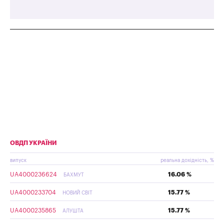
ОВДП УКРАЇНИ
випуск
реальна дохідність, %
UA4000236624
16.06 %
БАХМУТ
UA4000233704
15.77 %
НОВИЙ СВІТ
UA4000235865
15.77 %
АЛУШТА