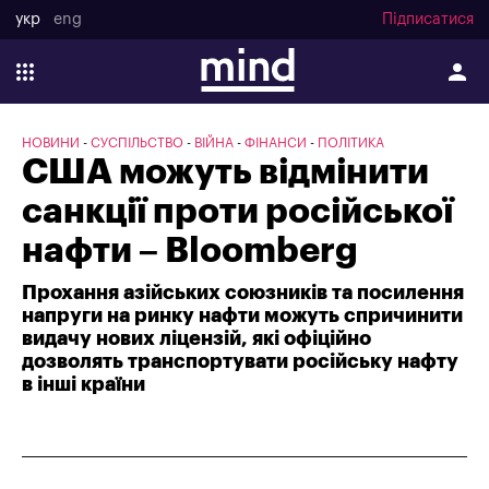
укр
eng
Підписатися
НОВИНИ
СУСПІЛЬСТВО
ВІЙНА
ФІНАНСИ
ПОЛІТИКА
США можуть відмінити
санкції проти російської
нафти – Bloomberg
Прохання азійських союзників та посилення
напруги на ринку нафти можуть спричинити
видачу нових ліцензій, які офіційно
дозволять транспортувати російську нафту
в інші країни