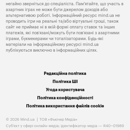
негайно зверніться до спеціаліста. Пам'ятайте, що участь в
азартних іграх не може бути джерелом доходів або
альтернативою роботі. Інформаційний ресурс mind.ua не
проводить ігри на реальні та/або віртуальні гроші, також
сайт не приймає ні в якій формі оплату ставок та інших
платежів, які пов’язані/можуть бути пов’язані з азартними
іграми, букмекерами чи тоталізаторами. Будь-які
матеріали на інформаційному ресурсі mind.ua
публікуються виключно в інформаційних цілях.
Редакційна політика
Політика ШІ
Угода користувача
Політика конфіденційності
Політика використання файлів cookie
© 2026 Mind.ua
ТОВ «Фьючер Медiа»
Cуб'єкт у сфері онлайн-медіа; ідентифікатор медіа — R40−01989