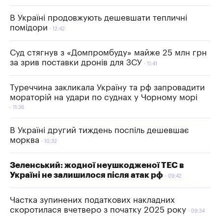
В Україні продовжують дешевшати тепличні
помідори
12:42
Суд стягнув з «Домпромбуду» майже 25 млн грн
за зрив поставки дронів для ЗСУ
11:41
Туреччина закликала Україну та рф запровадити
мораторій на удари по суднах у Чорному морі
11:36
В Україні другий тиждень поспіль дешевшає
морква
10:32
Зеленський: жодної неушкодженої ТЕС в
Україні не залишилося після атак рф
09:42
Частка зупинених податкових накладних
скоротилася вчетверо з початку 2025 року
09:34