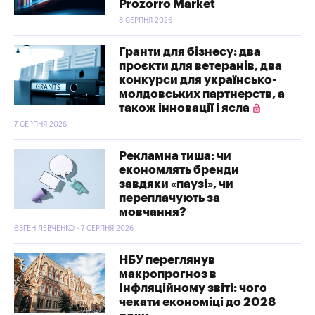
Prozorro Market
8 СЕРПНЯ 2026
Гранти для бізнесу: два
проєкти для ветеранів, два
конкурси для українсько-
молдовських партнерств, а
також інновації і ясла
7 СЕРПНЯ 2026
Рекламна тиша: чи
економлять бренди
завдяки «паузі», чи
переплачують за
мовчання?
ЄВГЕН ЛЕВЧЕНКО - 7 СЕРПНЯ 2026
НБУ переглянув
макропрогноз в
Інфляційному звіті: чого
чекати економіці до 2028