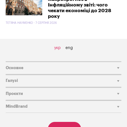
Інфляційному звіті: чого
чекати економіці до 2028
року
ТЕТЯНА НАУМЕНКО - 7 СЕРПНЯ 2026
укр
eng
Основне
Галузі
Проєкти
MindBrand