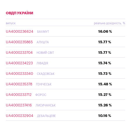
ОВДП УКРАЇНИ
випуск
реальна дохідність, %
UA4000236624
16.06 %
БАХМУТ
UA4000235865
15.77 %
АЛУШТА
UA4000233704
15.77 %
НОВИЙ СВІТ
UA4000234223
15.74 %
ЛІВАДІЯ
UA4000233340
15.73 %
СКАДОВСЬК
UA4000235378
15.48 %
ГЕНІЧЕСЬК
UA4000233712
15.27 %
ФОРОС
UA4000237416
15.26 %
ЛИСИЧАНСЬК
UA4000232904
10.16 %
ДЕБАЛЬЦЕВЕ