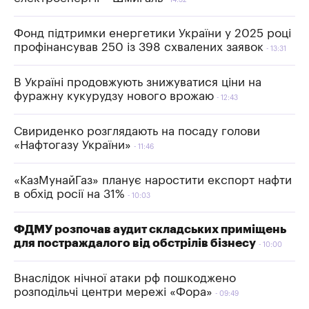
14:32
Фонд підтримки енергетики України у 2025 році
профінансував 250 із 398 схвалених заявок
13:31
В Україні продовжують знижуватися ціни на
фуражну кукурудзу нового врожаю
12:43
Свириденко розглядають на посаду голови
«Нафтогазу України»
11:46
«КазМунайГаз» планує наростити експорт нафти
в обхід росії на 31%
10:03
ФДМУ розпочав аудит складських приміщень
для постраждалого від обстрілів бізнесу
10:00
Внаслідок нічної атаки рф пошкоджено
розподільчі центри мережі «Фора»
09:49