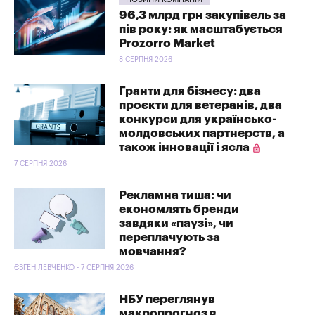
96,3 млрд грн закупівель за
пів року: як масштабується
Prozorro Market
8 СЕРПНЯ 2026
Гранти для бізнесу: два
проєкти для ветеранів, два
конкурси для українсько-
молдовських партнерств, а
також інновації і ясла
7 СЕРПНЯ 2026
Рекламна тиша: чи
економлять бренди
завдяки «паузі», чи
переплачують за
мовчання?
ЄВГЕН ЛЕВЧЕНКО - 7 СЕРПНЯ 2026
НБУ переглянув
макропрогноз в