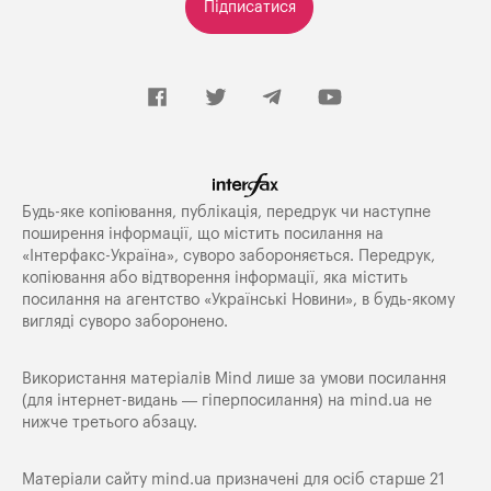
Підписатися
Будь-яке копiювання, публiкацiя, передрук чи наступне
поширення iнформацiї, що мiстить посилання на
«Iнтерфакс-Україна», суворо забороняється. Передрук,
копіювання або відтворення інформації, яка містить
посилання на агентство «Українські Новини», в будь-якому
вигляді суворо заборонено.
Використання матеріалів Mind лише за умови посилання
(для інтернет-видань — гіперпосилання) на
mind.ua
не
нижче третього абзацу.
Матеріали сайту mind.ua призначені для осіб старше 21