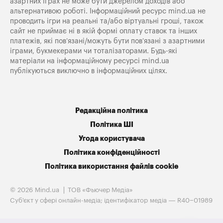
азартних іграх не може бути джерелом доходів або
альтернативою роботі. Інформаційний ресурс mind.ua не
проводить ігри на реальні та/або віртуальні гроші, також
сайт не приймає ні в якій формі оплату ставок та інших
платежів, які пов’язані/можуть бути пов’язані з азартними
іграми, букмекерами чи тоталізаторами. Будь-які
матеріали на інформаційному ресурсі mind.ua
публікуються виключно в інформаційних цілях.
Редакційна політика
Політика ШІ
Угода користувача
Політика конфіденційності
Політика використання файлів cookie
© 2026 Mind.ua
ТОВ «Фьючер Медiа»
Cуб'єкт у сфері онлайн-медіа; ідентифікатор медіа — R40−01989