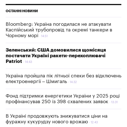
ОСТАННІ НОВИНИ
Bloomberg: Україна погодилася не атакувати
Каспійський трубопровід та окремі танкери в
Чорному морі
14:51
Зеленський: США домовилися щомісяця
постачати Україні ракети-перехоплювачі
Patriot
14:43
Україна пройшла пік літньої спеки без відключень
електроенергії – Шмигаль
14:32
Фонд підтримки енергетики України у 2025 році
профінансував 250 із 398 схвалених заявок
13:31
В Україні продовжують знижуватися ціни на
фуражну кукурудзу нового врожаю
12:43