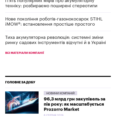
П'ять популярних міфів про акумуляторну
техніку: розбираємо поширені стереотипи
Нове покоління роботів-газонокосарок STIHL
iMOW®: встановлення простіше простого
Тиха акумуляторна революція: системні зміни
ринку садових інструментів відчутні й в Україні
ВСІ МАТЕРІАЛИ КОМПАНІЇ
ГОЛОВНЕ ЗА ДОБУ
НОВИНИ КОМПАНІЙ
96,3 млрд грн закупівель за
пів року: як масштабується
Prozorro Market
8 СЕРПНЯ 2026