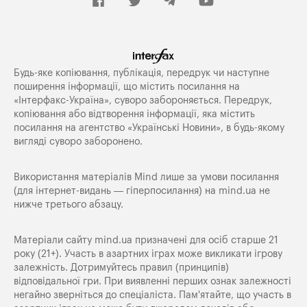
Будь-яке копiювання, публiкацiя, передрук чи наступне
поширення iнформацiї, що мiстить посилання на
«Iнтерфакс-Україна», суворо забороняється. Передрук,
копіювання або відтворення інформації, яка містить
посилання на агентство «Українські Новини», в будь-якому
вигляді суворо заборонено.
Використання матеріалів Mind лише за умови посилання
(для інтернет-видань — гіперпосилання) на
mind.ua
не
нижче третього абзацу.
Матеріали сайту mind.ua призначені для осіб старше 21
року (21+). Участь в азартних іграх може викликати ігрову
залежність. Дотримуйтесь правил (принципів)
відповідальної гри. При виявленні перших ознак залежності
негайно зверніться до спеціаліста. Пам'ятайте, що участь в