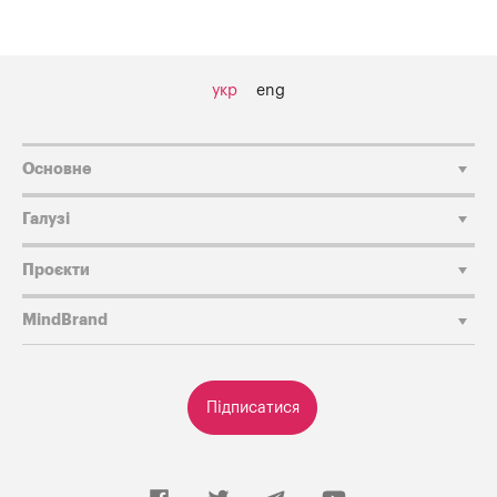
укр
eng
Основне
Галузі
Проєкти
MindBrand
Підписатися