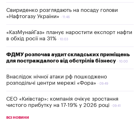
Свириденко розглядають на посаду голови
«Нафтогазу України»
11:46
«КазМунайГаз» планує наростити експорт нафти
в обхід росії на 31%
10:03
ФДМУ розпочав аудит складських приміщень
для постраждалого від обстрілів бізнесу
10:00
Внаслідок нічної атаки рф пошкоджено
розподільчі центри мережі «Фора»
09:49
СЕО «Київстар»: компанія очікує зростання
чистого прибутку на 17-19% у 2026 році
09:41
ВСІ НОВИНИ