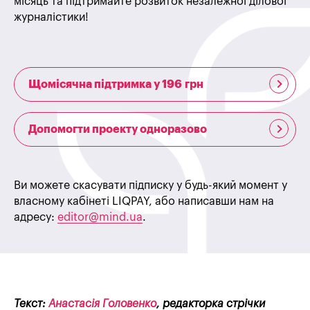
місяць та підтримайте розвиток незалежної ділової
журналістики!
Щомісячна підтримка у 196 грн
Допомогти проекту одноразово
Ви можете скасувати підписку у будь-який момент у
власному кабінеті LIQPAY, або написавши нам на
адресу:
editor@mind.ua
.
Текст:
Анастасія Головенко
, редакторка стрічки