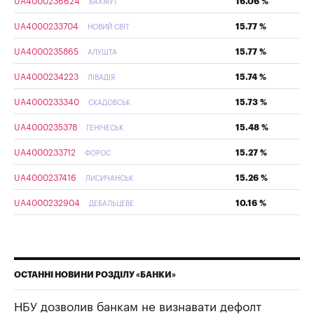
UA4000236624
16.06 %
БАХМУТ
UA4000233704
15.77 %
НОВИЙ СВІТ
UA4000235865
15.77 %
АЛУШТА
UA4000234223
15.74 %
ЛІВАДІЯ
UA4000233340
15.73 %
СКАДОВСЬК
UA4000235378
15.48 %
ГЕНІЧЕСЬК
UA4000233712
15.27 %
ФОРОС
UA4000237416
15.26 %
ЛИСИЧАНСЬК
UA4000232904
10.16 %
ДЕБАЛЬЦЕВЕ
ОСТАННІ НОВИНИ РОЗДІЛУ «БАНКИ»
НБУ дозволив банкам не визнавати дефолт