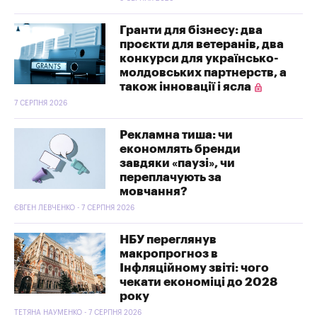
Гранти для бізнесу: два
проєкти для ветеранів, два
конкурси для українсько-
молдовських партнерств, а
також інновації і ясла
7 СЕРПНЯ 2026
Рекламна тиша: чи
економлять бренди
завдяки «паузі», чи
переплачують за
мовчання?
ЄВГЕН ЛЕВЧЕНКО - 7 СЕРПНЯ 2026
НБУ переглянув
макропрогноз в
Інфляційному звіті: чого
чекати економіці до 2028
року
ТЕТЯНА НАУМЕНКО - 7 СЕРПНЯ 2026