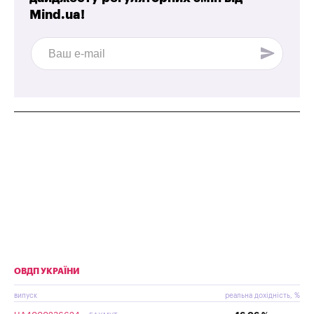
Mind.ua!
ОВДП УКРАЇНИ
випуск
реальна дохідність, %