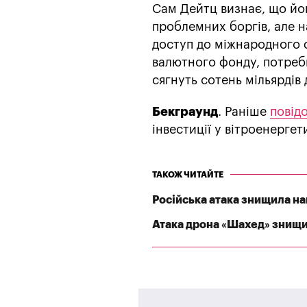
Сам Дейтц визнає, що йо
проблемних боргів, але н
доступ до міжнародного 
валютного фонду, потреби
сягнуть сотень мільярдів 
Бекграунд
. Раніше
повід
інвестиції у вітроенергет
ТАКОЖ ЧИТАЙТЕ
Російська атака знищила най
Атака дрона «Шахед» знищил