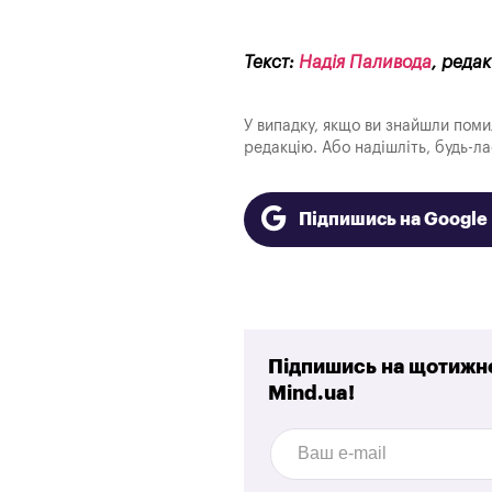
Текст:
Надія Паливода
, реда
У випадку, якщо ви знайшли помилк
редакцію. Або надішліть, будь-л
Підпишись на Googl
Підпишись на щотижне
Mind.ua!