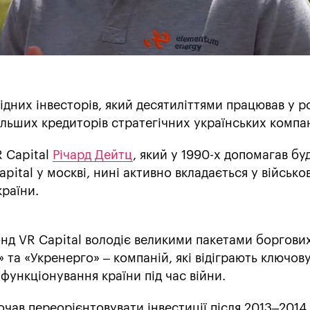
дних інвесторів, який десятиліттями працював у ро
ільших кредиторів стратегічних українських компан
 Capital
Річард Дейтц
, який у 1990-х допомагав бу
pital у москві, нині активно вкладається у військо
раїни.
онд VR Capital володіє великими пакетами боргових
 та «Укренерго» – компаній, які відіграють ключов
функціонування країни під час війни.
чав переорієнтовувати інвестиції після 2013–2014 