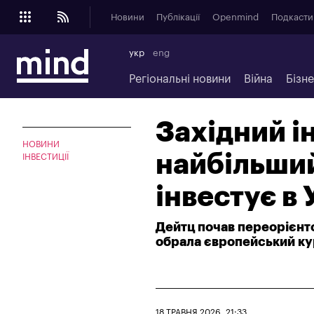
Новини
Публікації
Openmind
Подкасти
укр
eng
Регіональні новини
Війна
Бізн
Західний і
НОВИНИ
найбільший
ІНВЕСТИЦІЇ
інвестує в
Дейтц почав переорієнто
обрала європейський к
18 ТРАВНЯ 2026, 21:33