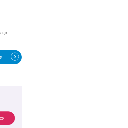
о це
є
ся