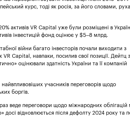
ейський курс, тоді як росія, за його словами, рух
0% активів VR Capital уже були розміщені в Україн
тивів інвестицій фонд оцінює у $5–8 млрд.
абної війни багато інвесторів почали виходити з
к VR Capital, навпаки, посилив свої позиції. Дейтц 
ично» оцінювали здатність України та її компаній
з найвпливовіших учасників переговорів щодо
ьких боргів.
араз веде переговори щодо міжнародних облігацій
о» досі відновлюється після дефолту 2024 року та 