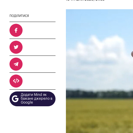
ПОДІЛИТИСЯ
Додати Mind як
бажане джерело в
Google