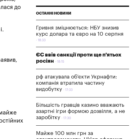
алася до
ОСТАННІ НОВИНИ
Гривня зміцнюється: НБУ знизив
і.
курс долара та євро на 10 серпня
18:33
ЄС ввів санкції проти ще п'ятьох
заявив,
росіян
18:15
рф атакувала об'єкти Укрнафти:
компанія втратила частину
видобутку
17:33
Більшість гравців казино вважають
азартні ігри формою дозвілля, а не
 майже
заробітку
17:30
постійних
Майже 100 млн грн за