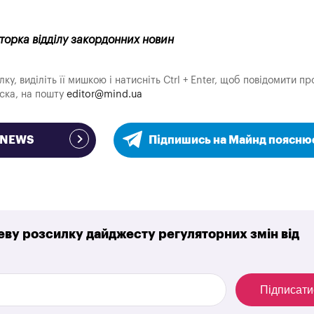
кторка відділу закордонних новин
у, виділіть її мишкою і натисніть Ctrl + Enter, щоб повідомити пр
аска, на пошту
editor@mind.ua
e NEWS
Підпишись на Майнд поясню
ву розсилку дайджесту регуляторних змін від
Підписати