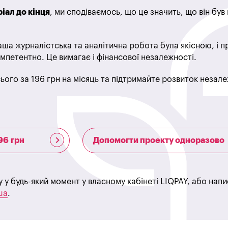
іал до кінця
, ми сподіваємось, що це значить, що він бу
ша журналістська та аналітична робота була якісною, і 
мпетентно. Це вимагає і фінансової незалежності.
ього за 196 грн на місяць та підтримайте розвиток незале
96 грн
Допомогти проекту одноразово
у у будь-який момент у власному кабінеті LIQPAY, або нап
ua
.