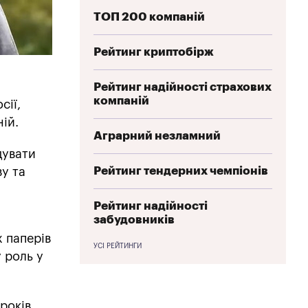
ТОП 200 компаній
Рейтинг криптобірж
Рейтинг надійності страхових
компаній
сії,
ій.
Аграрний незламний
дувати
Рейтинг тендерних чемпіонів
ву та
Рейтинг надійності
забудовників
 паперів
УСІ РЕЙТИНГИ
у роль у
років,