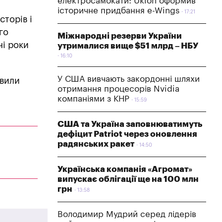
електросамокати: Uklon оформив
історичне придбання e-Wings
17:21
сторів і
го
Міжнародні резерви України
чі роки
утрималися вище $51 млрд – НБУ
16:10
У США вивчають закордонні шляхи
авили
отримання процесорів Nvidia
компаніями з КНР
15:59
США та Україна заповнюватимуть
дефіцит Patriot через оновлення
радянських ракет
14:50
Українська компанія «Агромат»
випускає облігації ще на 100 млн
грн
13:58
Володимир Мудрий серед лідерів