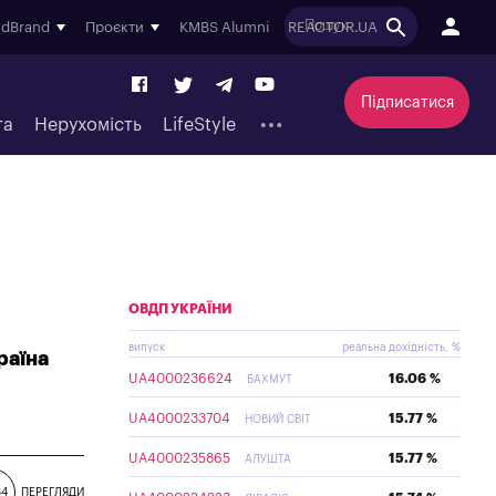
ndBrand
Проєкти
KMBS Alumni
REACTOR.UA
Підписатися
та
Нерухомість
LifeStyle
ОВДП УКРАЇНИ
випуск
реальна дохідність, %
раїна
UA4000236624
16.06 %
БАХМУТ
UA4000233704
15.77 %
НОВИЙ СВІТ
UA4000235865
15.77 %
АЛУШТА
34
ПЕРЕГЛЯДИ