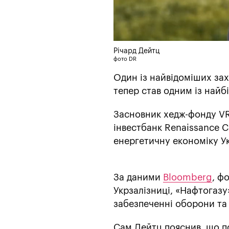
Річард Дейтц
фото DR
Один із найвідоміших захі
тепер став одним із найб
Засновник хедж-фонду VR
інвестбанк Renaissance Ca
енергетичну економіку Ук
За даними
Bloomberg
, ф
Укрзалізниці, «Нафтогазу»
забезпеченні оборони та 
Сам Дейтц пояснив, що по