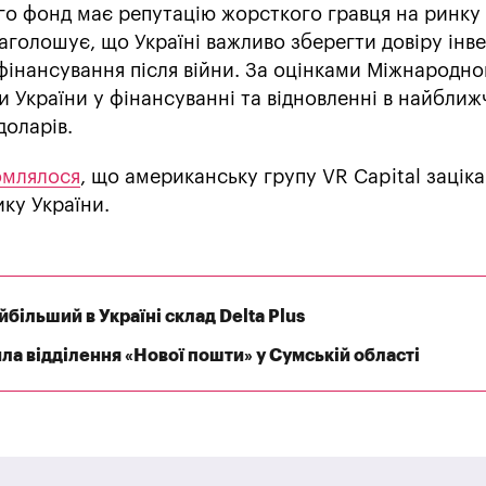
го фонд має репутацію жорсткого гравця на ринку
аголошує, що Україні важливо зберегти довіру інве
фінансування після війни. За оцінками Міжнародно
 України у фінансуванні та відновленні в найближ
доларів.
омлялося
, що американську групу VR Capital зацік
ику України.
більший в Україні склад Delta Plus
а відділення «Нової пошти» у Сумській області