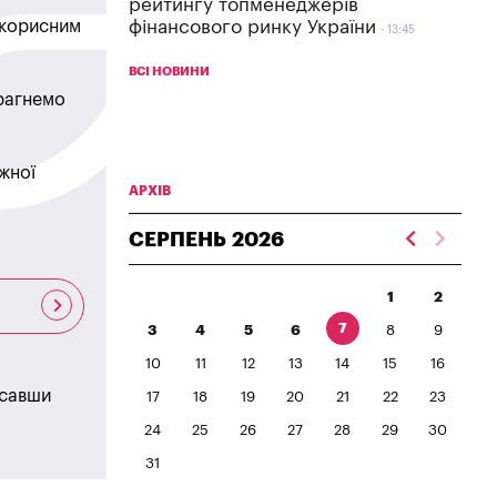
рейтингу топменеджерів
в корисним
фінансового ринку України
13:45
ВСІ НОВИНИ
прагнемо
жної
АРХІВ
СЕРПЕНЬ
2026
1
2
7
3
4
5
6
8
9
10
11
12
13
14
15
16
исавши
17
18
19
20
21
22
23
24
25
26
27
28
29
30
31