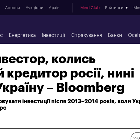
Анонси
Аукціони
Архів
Mind Club
Рейтинги
Mi
ес
Енергетика
Інвестиції
Страхування
Банки
Осві
нвестор, колись
 кредитор росії, нині
 Україну – Bloomberg
вувати інвестиції після 2013–2014 років, коли Ук
урс
104