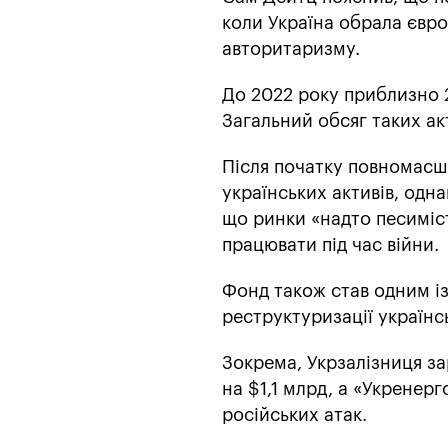
коли Україна обрала європ
авторитаризму.
До 2022 року приблизно 2
Загальний обсяг таких ак
Після початку повномасшт
українських активів, одна
що ринки «надто песиміст
працювати під час війни.
Фонд також став одним і
реструктуризації українс
Зокрема, Укрзалізниця з
на $1,1 млрд, а «Укренерг
російських атак.