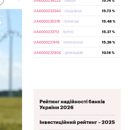
UA4000234223
15.74 %
ЛІВАДІЯ
UA4000233340
15.73 %
СКАДОВСЬК
UA4000235378
15.48 %
ГЕНІЧЕСЬК
UA4000233712
15.27 %
ФОРОС
UA4000237416
15.26 %
ЛИСИЧАНСЬК
UA4000232904
10.16 %
ДЕБАЛЬЦЕВЕ
Рейтинг надійності банків
України 2026
Інвестиційний рейтинг – 2025