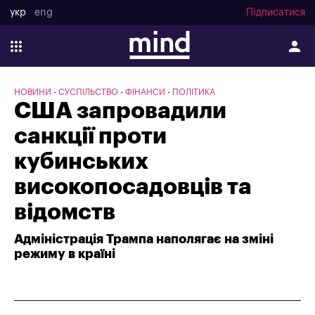
укр
eng
Підписатися
НОВИНИ
СУСПІЛЬСТВО
ФІНАНСИ
ПОЛІТИКА
США запровадили
санкції проти
кубинських
високопосадовців та
відомств
Адміністрація Трампа наполягає на зміні
режиму в країні