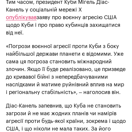
Тим часом, президент Куби Мігель Діас-
Канель у соціальній мережі Х
опублікував
заяву про воєнну агресію США
щодо Куби і про право кубинців захищатися
від неї.
«Погрози воєнної агресії проти Куби з боку
найбільшої держави планети є відомими. Уже
сама ця погроза становить міжнародний
злочин. Якщо її буде реалізовано, це призведе
до кривавої бійні з непередбачуваними
наслідками й матиме руйнівний вплив на мир
і регіональну стабільність», – наголосив він.
Діас-Канель запевнив, що Куба не становить
загрози й не має жодних планів чи намірів
агресії проти будь-якої країни, зокрема і щодо
США, і що ніколи не мала таких. За його