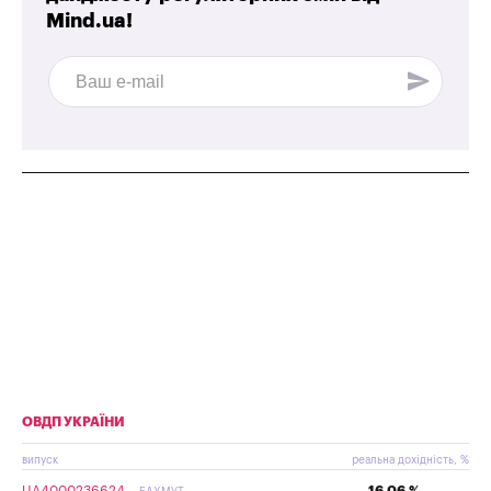
Mind.ua!
ОВДП УКРАЇНИ
випуск
реальна дохідність, %