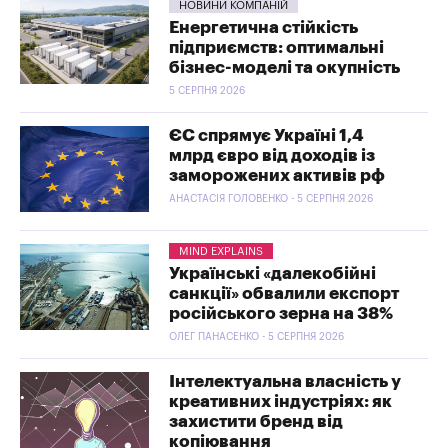
НОВИНИ КОМПАНІЙ
Енергетична стійкість
підприємств: оптимальні
бізнес-моделі та окупність
5 СЕРПНЯ 2026
ЄС спрямує Україні 1,4
млрд євро від доходів із
заморожених активів рф
АНАСТАСІЯ ГОЛОВЕНКО - 5 СЕРПНЯ 2026
MIND EXPLAINS
Українські «далекобійні
санкції» обвалили експорт
російського зерна на 38%
ОЛЕГ ПАНАСЕНКО - 5 СЕРПНЯ 2026
Інтелектуальна власність у
креативних індустріях: як
захистити бренд від
копіювання