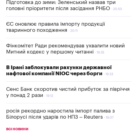
Підготовка до зими: Зеленський назвав три
головні пріоритети після засідання РНБО
20:50
ЄС оновлює правила імпорту продукції
тваринного походження
20:11
Фінкомітет Ради рекомендував ухвалити новий
Митний кодекс у першому читанні
19:35
В Ірані заблокували рахунки державної
нафтової компанії NIOC через борги
19:33
Сенс Банк скоротив чистий прибуток за півріччя
у понад 2 рази
19:12
росія рекордно наростила імпорт палива з
Білорусі після ударів по НПЗ – Reuters
19:07
ВСІ НОВИНИ