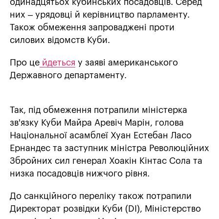
одинадцятьох кубинських посадовців. Серед
них – урядовці й керівництво парламенту.
Також обмеження запроваджені проти
силових відомств Куби.
Про це
йдеться
у заяві американського
Державного департаменту.
Так, під обмеження потрапили міністерка
зв'язку Куби Майра Аревіч Марін, голова
Національної асамблеї Хуан Естебан Ласо
Ернандес та заступник міністра Революційних
Збройних сил генерал Хоакін Кінтас Сола та
низка посадовців нижчого рівня.
До санкційного переліку також потрапили
Директорат розвідки Куби (DI), Міністерство